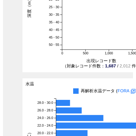
深度（m）
25 - 30
30 - 35
35 - 40
40 - 45
45 - 50
50 - 55
0
500
1,000
1,50
出現レコード数
（対象レコード件数：
1,687
/
2,012
件
水温
再解析水温データ (
FORA
28.0 - 30.0
26.0 - 28.0
24.0 - 26.0
22.0 - 24.0
20.0 - 22.0