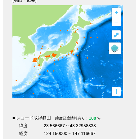
[地図・概要]
+
–
⤢
i
■ レコード取得範囲
100
緯度経度情報有り：
%
緯度
23.566667 ~ 43.32958333
経度
124.150000 ~ 147.116667