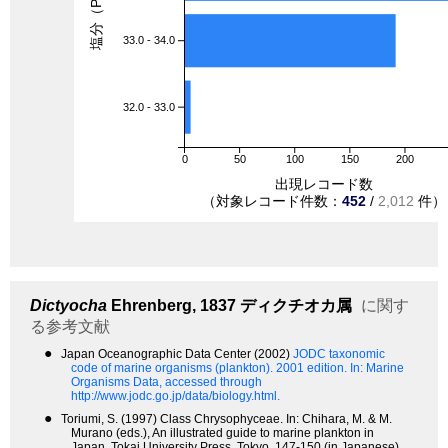
塩分（PSU）
33.0 - 34.0
32.0 - 33.0
0
50
100
150
200
出現レコード数
（対象レコード件数：
452
/
2,012
件）
Dictyocha
Ehrenberg, 1837
ディクチオカ属
に関す
る参考文献
●
Japan Oceanographic Data Center (2002)
JODC taxonomic
code of marine organisms (plankton). 2001 edition.
In: Marine
Organisms Data, accessed through
http://www.jodc.go.jp/data/biology.html.
●
Toriumi, S. (1997) Class Chrysophyceae. In: Chihara, M. & M.
Murano (eds.), An illustrated guide to marine plankton in
Japan. Tokai University Press, Tokyo, 147-150 (in Japanese).