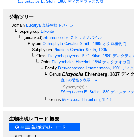
Distephanus
E. Stöhr, 1880
ディステファヌス属
分類ツリー
Domain
Eukarya
真核生物ドメイン
Supergroup
Bikonta
(unranked)
Stramenopiles
ストラメノパイル
Phylum
Ochrophyta
Cavalier-Smith, 1995
オクロ植物門
Subphylum
Phaeista
Cavalier-Smith, 1995
Class
Dictyochophyceae
P. C. Silva, 1980
ディクティオ
Order
Dictyochales
Haeckel, 1894
ディクチオカ目
Family
Dictyochaceae
Lemmermann, 1901
ディク
Dictyocha
Ehrenberg, 1837
ディク
Genus
直下の階級を表示
Synonym(s) :
Distephanus
E. Stöhr, 1880
ディステファ
Genus
Mesocena
Ehrenberg, 1843
生物出現レコード 概要
生物出現レコード →