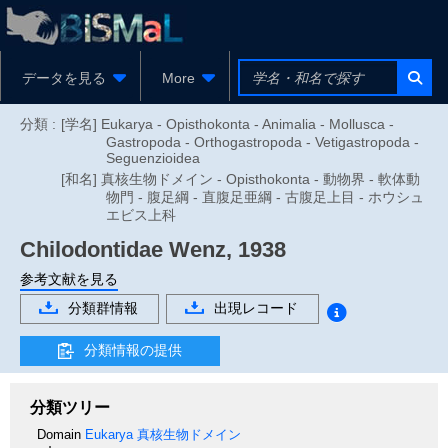
データを見る
More
分類 :
[学名] Eukarya - Opisthokonta - Animalia - Mollusca -
Gastropoda - Orthogastropoda - Vetigastropoda -
Seguenzioidea
[和名] 真核生物ドメイン - Opisthokonta - 動物界 - 軟体動
物門 - 腹足綱 - 直腹足亜綱 - 古腹足上目 - ホウシュ
エビス上科
Chilodontidae
Wenz, 1938
参考文献を見る
分類群情報
出現レコード
分類情報の提供
分類ツリー
Domain
Eukarya
真核生物ドメイン