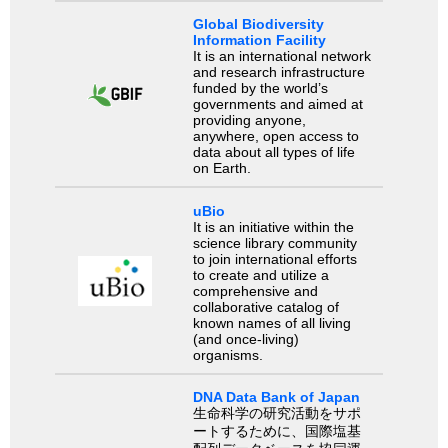
Global Biodiversity
Information Facility
It is an international network
and research infrastructure
funded by the world’s
governments and aimed at
providing anyone,
anywhere, open access to
data about all types of life
on Earth.
uBio
It is an initiative within the
science library community
to join international efforts
to create and utilize a
comprehensive and
collaborative catalog of
known names of all living
(and once-living)
organisms.
DNA Data Bank of Japan
生命科学の研究活動をサポ
ートするために、国際塩基