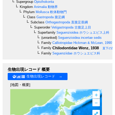
Supergroup
Opisthokonta
Kingdom
Animalia
動物界
Phylum
Mollusca
軟体動物門
Class
Gastropoda
腹足綱
Subclass
Orthogastropoda
直腹足亜綱
Superorder
Vetigastropoda
古腹足上目
Superfamily
Seguenzioidea
ホウシュエビス上科
(unranked)
Seguenzioidea incertae sedis
Family
Calliotropidae
Hickman & McLean, 1990
Chilodontidae
Wenz, 1938
Family
直下の階
Family
Seguenziidae
ホウシュエビス科
生物出現レコード 概要
生物出現レコード →
[地図・概要]
+
–
⤢