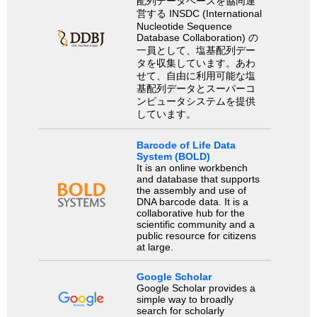
配列データベースを協同運
営する INSDC (International
Nucleotide Sequence
Database Collaboration) の
一員として、塩基配列デー
タを収集しています。あわ
せて、自由に利用可能な塩
基配列データとスーパーコ
ンピュータシステムを提供
しています。
Barcode of Life Data
System (BOLD)
It is an online workbench
and database that supports
the assembly and use of
DNA barcode data. It is a
collaborative hub for the
scientific community and a
public resource for citizens
at large.
Google Scholar
Google Scholar provides a
simple way to broadly
search for scholarly