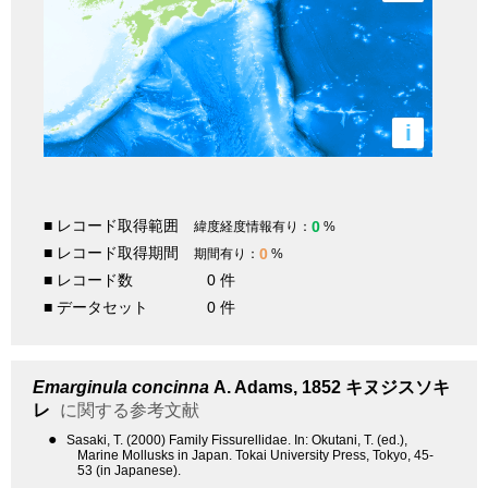
i
■ レコード取得範囲
0
緯度経度情報有り：
%
■ レコード取得期間
0
期間有り：
%
■ レコード数
0 件
■ データセット
0 件
Emarginula concinna
A. Adams, 1852
キヌジスソキ
レ
に関する参考文献
●
Sasaki, T. (2000) Family Fissurellidae. In: Okutani, T. (ed.),
Marine Mollusks in Japan. Tokai University Press, Tokyo, 45-
53 (in Japanese).