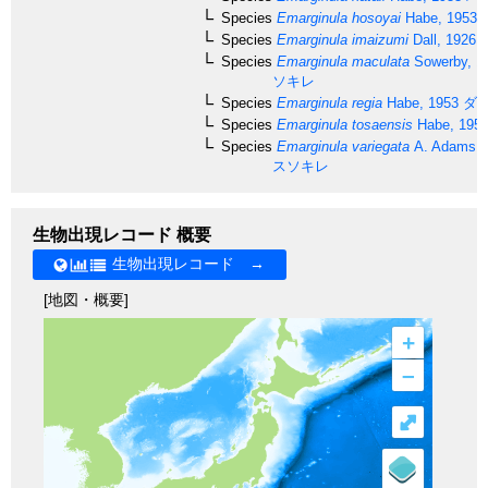
Species
Emarginula hosoyai
Habe, 1953
Species
Emarginula imaizumi
Dall, 1926
Species
Emarginula maculata
Sowerby, 1
ソキレ
Species
Emarginula regia
Habe, 1953
ダイ
Species
Emarginula tosaensis
Habe, 195
Species
Emarginula variegata
A. Adams, 
スソキレ
生物出現レコード 概要
生物出現レコード →
[地図・概要]
+
–
⤢