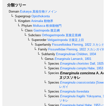
分類ツリー
Domain
Eukarya
真核生物ドメイン
Supergroup
Opisthokonta
Kingdom
Animalia
動物界
Phylum
Mollusca
軟体動物門
Class
Gastropoda
腹足綱
Subclass
Orthogastropoda
直腹足亜綱
Superorder
Vetigastropoda
古腹足上目
Superfamily
Fissurelloidea
Fleming, 1822
スカシガ
Family
Fissurellidae
Fleming, 1822
スカシガイ科
Subfamily
Emarginulinae
Children, 1834
Genus
Emarginula
Lamarck, 1801
Species
Emarginula choristes
Dall, 1925
Species
Emarginula compta
Habe, 1953
Emarginula concinna
A. Ad
Species
ヌジスソキレ
Species
Emarginula crassicostata
(Sowerb
レガイ
Species
Emarginula foveolata
Species
Emarginula fragilis
Yokoyama, 19
ソキレ
Species
Emarginula hataii
Habe, 1953
ハ