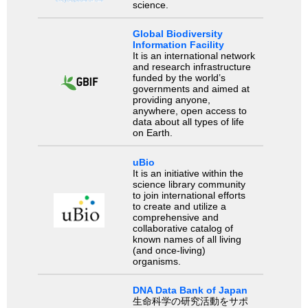
science.
Global Biodiversity
Information Facility
It is an international network
and research infrastructure
funded by the world’s
governments and aimed at
providing anyone,
anywhere, open access to
data about all types of life
on Earth.
uBio
It is an initiative within the
science library community
to join international efforts
to create and utilize a
comprehensive and
collaborative catalog of
known names of all living
(and once-living)
organisms.
DNA Data Bank of Japan
生命科学の研究活動をサポ