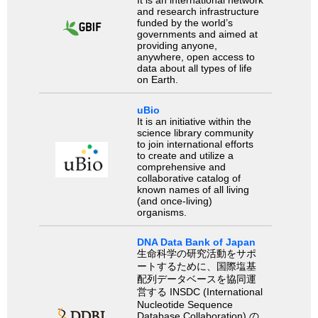
It is an international network
and research infrastructure
funded by the world’s
governments and aimed at
providing anyone,
anywhere, open access to
data about all types of life
on Earth.
uBio
It is an initiative within the
science library community
to join international efforts
to create and utilize a
comprehensive and
collaborative catalog of
known names of all living
(and once-living)
organisms.
DNA Data Bank of Japan
生命科学の研究活動をサポ
ートするために、国際塩基
配列データベースを協同運
営する INSDC (International
Nucleotide Sequence
Database Collaboration) の