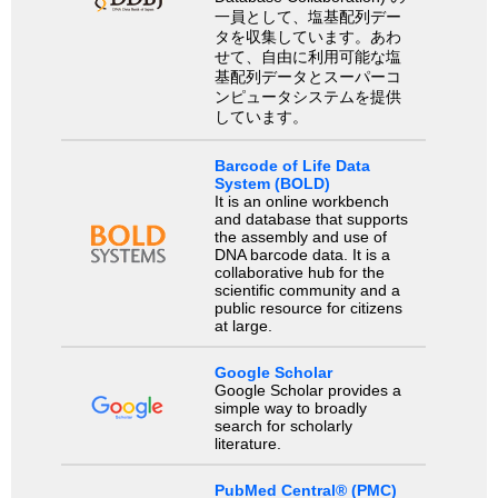
一員として、塩基配列デー
タを収集しています。あわ
せて、自由に利用可能な塩
基配列データとスーパーコ
ンピュータシステムを提供
しています。
Barcode of Life Data
System (BOLD)
It is an online workbench
and database that supports
the assembly and use of
DNA barcode data. It is a
collaborative hub for the
scientific community and a
public resource for citizens
at large.
Google Scholar
Google Scholar provides a
simple way to broadly
search for scholarly
literature.
PubMed Central® (PMC)