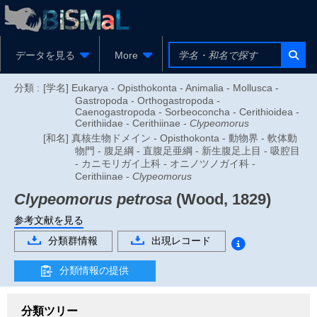
データを見る
More
分類 :
[学名] Eukarya - Opisthokonta - Animalia - Mollusca -
Gastropoda - Orthogastropoda -
Caenogastropoda - Sorbeoconcha - Cerithioidea -
Cerithiidae - Cerithiinae -
Clypeomorus
[和名] 真核生物ドメイン - Opisthokonta - 動物界 - 軟体動
物門 - 腹足綱 - 直腹足亜綱 - 新生腹足上目 - 吸腔目
- カニモリガイ上科 - オニノツノガイ科 -
Cerithiinae -
Clypeomorus
Clypeomorus petrosa
(Wood, 1829)
参考文献を見る
分類群情報
出現レコード
分類情報の提供
分類ツリー