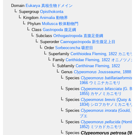
Domain
Eukarya
真核生物ドメイン
Supergroup
Opisthokonta
Kingdom
Animalia
動物界
Phylum
Mollusca
軟体動物門
Class
Gastropoda
腹足綱
Subclass
Orthogastropoda
直腹足亜綱
Superorder
Caenogastropoda
新生腹足上目
Order
Sorbeoconcha
吸腔目
Superfamily
Cerithioidea
Fleming, 1822
カニモリ
Family
Cerithiidae
Fleming, 1822
オニノツノガ
Subfamily
Cerithiinae
Fleming, 1822
Genus
Clypeomorus
Jousseaume, 1888
Species
Clypeomorus batillariaeformis
H
1966
ウミニナカニモリ
Species
Clypeomorus bifasciata
(G. B. 
1855)
カヤノミカニモリ
Species
Clypeomorus brevis
(Quoy & G
1834)
シロフカヤノミカニモリ
Species
Clypeomorus irrorata
(Gould, 1
ブエ
Species
Clypeomorus pellucida
(Hombro
1852)
ミツカドカニモリ
Clypeomorus petrosa
(Wo
Species