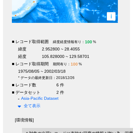
i
■ レコード取得範囲
100
緯度経度情報有り：
%
緯度
2.952800 ~ 28.4055
経度
105.828000 ~ 129.58701
■ レコード取得期間
100
期間有り：
%
1975/08/05 ~ 2002/03/18
* データの最終更新日：2018/12/26
■ レコード数
6 件
■ データセット
2 件
Asia-Pacific Dataset
全て表示
[環境情報]