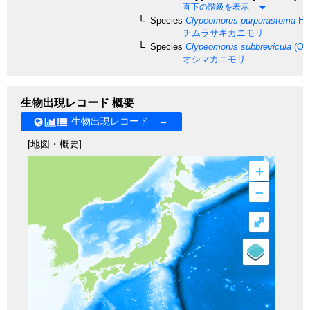
直下の階級を表示
Species
Clypeomorus purpurastoma
Hou
チムラサキカニモリ
Species
Clypeomorus subbrevicula
(Oos
オシマカニモリ
生物出現レコード 概要
生物出現レコード →
[地図・概要]
+
–
⤢