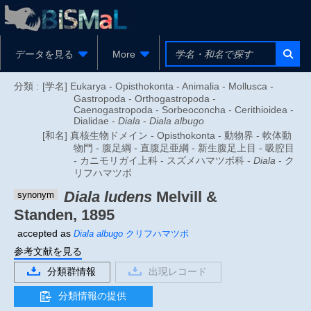
データを見る
More
分類 :
[学名] Eukarya - Opisthokonta - Animalia - Mollusca -
Gastropoda - Orthogastropoda -
Caenogastropoda - Sorbeoconcha - Cerithioidea -
Dialidae -
Diala
-
Diala albugo
[和名] 真核生物ドメイン - Opisthokonta - 動物界 - 軟体動
物門 - 腹足綱 - 直腹足亜綱 - 新生腹足上目 - 吸腔目
- カニモリガイ上科 - スズメハマツボ科 -
Diala
- ク
リフハマツボ
Diala ludens
Melvill &
synonym
Standen, 1895
accepted as
Diala albugo
クリフハマツボ
参考文献を見る
分類群情報
出現レコード
分類情報の提供