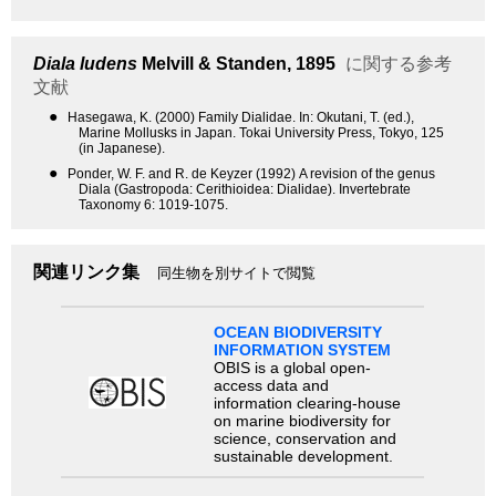
Diala ludens
Melvill & Standen, 1895
に関する参考
文献
●
Hasegawa, K. (2000) Family Dialidae. In: Okutani, T. (ed.),
Marine Mollusks in Japan. Tokai University Press, Tokyo, 125
(in Japanese).
●
Ponder, W. F. and R. de Keyzer (1992) A revision of the genus
Diala (Gastropoda: Cerithioidea: Dialidae). Invertebrate
Taxonomy 6: 1019-1075.
関連リンク集
同生物を別サイトで閲覧
OCEAN BIODIVERSITY
INFORMATION SYSTEM
OBIS is a global open-
access data and
information clearing-house
on marine biodiversity for
science, conservation and
sustainable development.