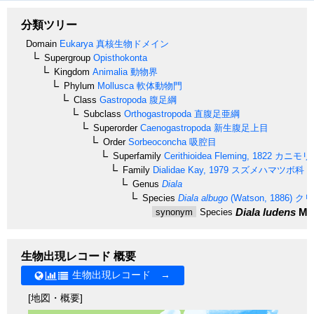
分類ツリー
Domain
Eukarya
真核生物ドメイン
Supergroup
Opisthokonta
Kingdom
Animalia
動物界
Phylum
Mollusca
軟体動物門
Class
Gastropoda
腹足綱
Subclass
Orthogastropoda
直腹足亜綱
Superorder
Caenogastropoda
新生腹足上目
Order
Sorbeoconcha
吸腔目
Superfamily
Cerithioidea
Fleming, 1822
カニモリ
Family
Dialidae
Kay, 1979
スズメハマツボ科
Genus
Diala
Species
Diala albugo
(Watson, 1886)
クリ
Diala ludens
Mel
synonym
Species
生物出現レコード 概要
生物出現レコード →
[地図・概要]