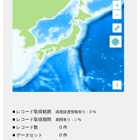
+
–
⤢
i
■ レコード取得範囲
0
緯度経度情報有り：
%
■ レコード取得期間
0
期間有り：
%
■ レコード数
0 件
■ データセット
0 件