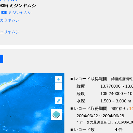
939)
ミジンヤムシ
1939
ミジンヤムシ
カタヤムシ
エリヤムシ
+
■ レコード取得範囲
緯度経度情報
–
緯度
13.770000 ~ 13.
経度
109.240000 ~ 10
⤢
水深
1.500 ~ 3.000 m
■ レコード取得期間
1
期間有り：
2004/06/22 ~ 2004/06/28
* データの最終更新日：2016/06/10
■ レコード数
4 件