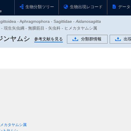
生物分類ツリー
生物出現レコード
データ
gittoidea - Aphragmophora - Sagittidae -
Aidanosagitta
動物門 - 現生矢虫綱 - 無膜筋目 - 矢虫科 - ヒメカタヤムシ属
ジンヤムシ
参考文献を見る
分類群情報
出
メカタヤムシ属
ントヤムシ