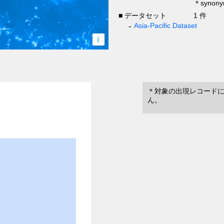
＊syno
■ データセット
1 件
Asia-Pacific Dataset
i
＊対象の出現レコード
ん。