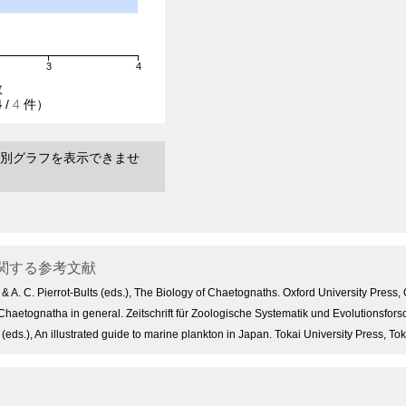
3
4
数
4
/
4
件）
別グラフを表示できませ
関する参考文献
 & A. C. Pierrot-Bults (eds.), The Biology of Chaetognaths. Oxford University Press,
Chaetognatha in general. Zeitschrift für Zoologische Systematik und Evolutionsfor
eds.), An illustrated guide to marine plankton in Japan. Tokai University Press, T