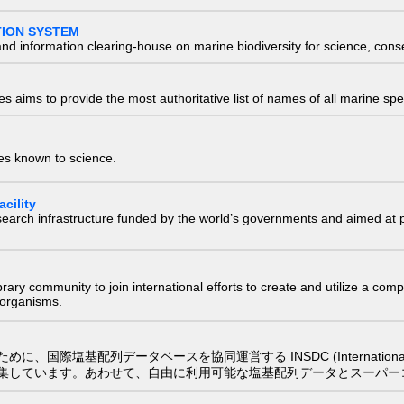
TION SYSTEM
nd information clearing-house on marine biodiversity for science, con
 aims to provide the most authoritative list of names of all marine spec
ies known to science.
cility
research infrastructure funded by the world’s governments and aimed a
e library community to join international efforts to create and utilize a 
) organisms.
配列データベースを協同運営する INSDC (International Nucleotide
集しています。あわせて、自由に利用可能な塩基配列データとスーパー