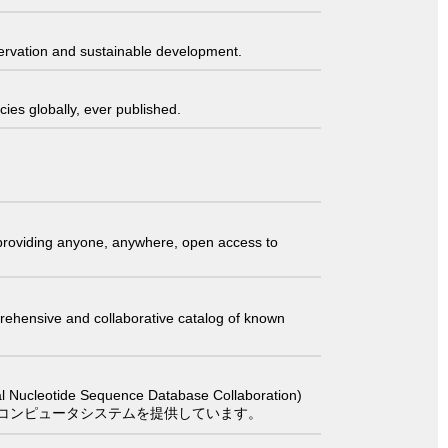
servation and sustainable development.
ies globally, ever published.
t providing anyone, anywhere, open access to
comprehensive and collaborative catalog of known
 Sequence Database Collaboration)
コンピュータシステムを提供しています。