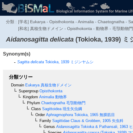
分類 :
[学名] Eukarya - Opisthokonta - Animalia - Chaetognatha - Sa
[和名] 真核生物ドメイン - Opisthokonta - 動物界 - 毛顎
Aidanosagitta delicata
(Tokioka, 1939)
ミ
Synonym(s)
Sagitta delicata
Tokioka, 1939
ミジンヤムシ
分類ツリー
Domain
Eukarya
真核生物ドメイン
Supergroup
Opisthokonta
Kingdom
Animalia
動物界
Phylum
Chaetognatha
毛顎動物門
Class
Sagittoidea
現生矢虫綱
Order
Aphragmophora
Tokioka, 1965
無膜筋目
Family
Sagittidae
Claus & Grobben, 1905
矢虫科
Genus
Aidanosagitta
Tokioka & Pathansali, 1963
ヒ
Species
Aidanosagitta crassa
(Tokioka, 1938)
マ