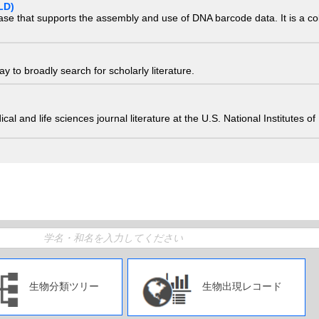
LD)
ase that supports the assembly and use of DNA barcode data. It is a col
 to broadly search for scholarly literature.
edical and life sciences journal literature at the U.S. National Institutes
生物分類ツリー
生物出現レコード