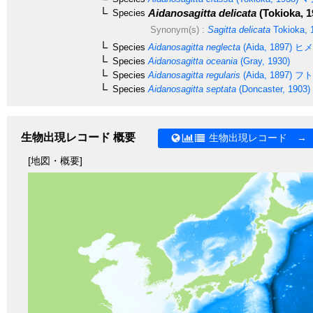
Aidanosagitta delicata
(Tokioka, 1
Species
Synonym(s) :
Sagitta delicata
Tokioka, 
Species
Aidanosagitta neglecta
(Aida, 1897)
ヒメ
Species
Aidanosagitta oceania
(Gray, 1930)
Species
Aidanosagitta regularis
(Aida, 1897)
フト
Species
Aidanosagitta septata
(Doncaster, 1903)
生物出現レコード 概要
生物出現レコード →
[地図・概要]