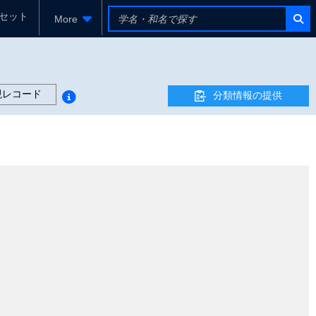
セット
More
現レコード
分類情報の提供