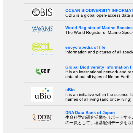
OCEAN BIODIVERSITY INFORMA
OBIS is a global open-access data a
World Register of Marine Species
The World Register of Marine Species
encyclopedia of life
Information and pictures of all spec
Global Biodiversity Information Fa
It is an international network and 
data about all types of life on Earth.
uBio
It is an initiative within the scienc
names of all living (and once-living
DNA Data Bank of Japan
生命科学の研究活動をサポートするために、国際塩基
の一員として、塩基配列データを収