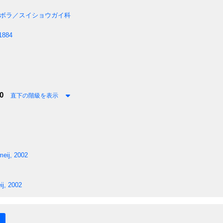
ボラ／スイショウガイ科
 1884
0
直下の階級を表示
eij, 2002
j, 2002