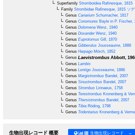
Superfamily
Stromboidea
Rafinesque, 1815
Family
Strombidae
Rafinesque, 1815
ソデ
Genus
Canarium
Schumacher, 1817
Genus
Conomurex
Bayle in P. Fischer,
Genus
Dolomena
Wenz, 1940
Genus
Doxander
Wenz, 1940
Genus
Euprotomus
Gill, 1870
Genus
Gibberulus
Jousseaume, 1888
Genus
Harpago
Mörch, 1852
Laevistrombus
Abbott, 196
Genus
Genus
Lambis
Genus
Lentigo
Jousseaume, 1886
Genus
Margistrombus
Bandel, 2007
Genus
Sinustrombus
Bandel, 2007
Genus
Strombus
Linnaeus, 1758
Genus
Terestrombus
Kronenberg & Verm
Genus
Thersistrombus
Bandel, 2007
Genus
Tibia
Röding, 1798
Genus
Tridentarius
Kronenberg & Vermei
生物出現レコード 概要
生物出現レコード →