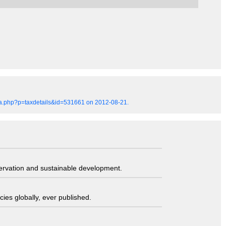
hia.php?p=taxdetails&id=531661 on 2012-08-21.
servation and sustainable development.
ies globally, ever published.