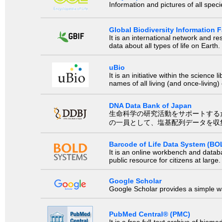
Information and pictures of all spec
Global Biodiversity Information Fa
It is an international network and 
data about all types of life on Earth.
uBio
It is an initiative within the scienc
names of all living (and once-living
DNA Data Bank of Japan
生命科学の研究活動をサポートするために、国際塩基
の一員として、塩基配列データを収
Barcode of Life Data System (BO
It is an online workbench and datab
public resource for citizens at large.
Google Scholar
Google Scholar provides a simple way
PubMed Central® (PMC)