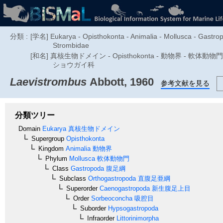
分類 :
[学名] Eukarya - Opisthokonta - Animalia - Mollusca - Gastr
Strombidae
[和名] 真核生物ドメイン - Opisthokonta - 動物界 - 軟体動物門 - 
ショウガイ科
Laevistrombus
Abbott, 1960
参考文献を見る
分類ツリー
Domain
Eukarya
真核生物ドメイン
Supergroup
Opisthokonta
Kingdom
Animalia
動物界
Phylum
Mollusca
軟体動物門
Class
Gastropoda
腹足綱
Subclass
Orthogastropoda
直腹足亜綱
Superorder
Caenogastropoda
新生腹足上目
Order
Sorbeoconcha
吸腔目
Suborder
Hypsogastropoda
Infraorder
Littorinimorpha