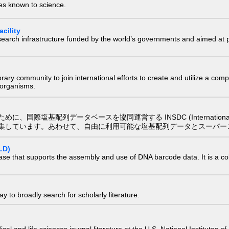
ies known to science.
cility
research infrastructure funded by the world’s governments and aimed a
e library community to join international efforts to create and utilize a 
) organisms.
配列データベースを協同運営する INSDC (International Nucleotide
集しています。あわせて、自由に利用可能な塩基配列データとスーパー
LD)
ase that supports the assembly and use of DNA barcode data. It is a col
 to broadly search for scholarly literature.