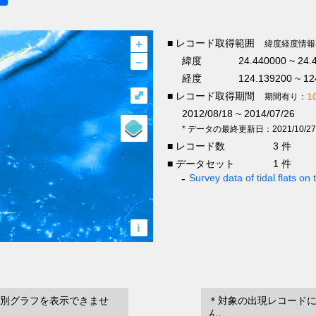
+
■ レコード取得範囲
緯度経度情報
–
緯度
24.440000 ~ 24.
経度
124.139200 ~ 12
⤢
■ レコード取得期間
1
期間有り：
2012/08/18 ~ 2014/07/26
* データの最終更新日：2021/10/27
■ レコード数
3 件
■ データセット
1 件
Survey data of tidal flats on
i
別グラフを表示できませ
＊対象の出現レコード
ん。