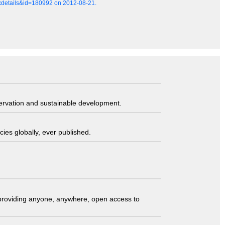
axdetails&id=180992 on 2012-08-21.
servation and sustainable development.
ies globally, ever published.
t providing anyone, anywhere, open access to