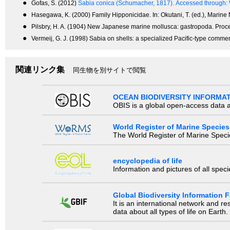
●
Gofas, S. (2012)
Sabia conica (Schumacher, 1817).
Accessed through: 
●
Hasegawa, K. (2000) Family Hipponicidae. In: Okutani, T. (ed.), Marine 
●
Pilsbry, H. A. (1904) New Japanese marine mollusca: gastropoda. Proce
●
Vermeij, G. J. (1998) Sabia on shells: a specialized Pacific-type comm
関連リンク集
同生物を別サイトで閲覧
OCEAN BIODIVERSITY INFORMA
OBIS is a global open-access data a
World Register of Marine Species
The World Register of Marine Species
encyclopedia of life
Information and pictures of all spec
Global Biodiversity Information Fa
It is an international network and 
data about all types of life on Earth.