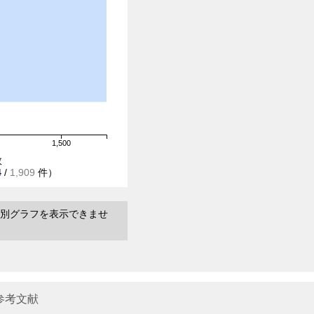
1,500
数
4
/
1,909
件）
別グラフを表示できませ
参考文献