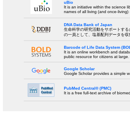
uBio
It is an initiative within the scienc
names of all living (and once-living
DNA Data Bank of Japan
生命科学の研究活動をサポートするために、国際塩基
の一員として、塩基配列データを収
Barcode of Life Data System (BO
It is an online workbench and datab
public resource for citizens at large.
Google Scholar
Google Scholar provides a simple way
PubMed Central® (PMC)
It is a free full-text archive of biom