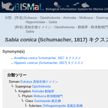
分類 :
[学名] Eukarya - Opisthokonta - Animalia - Mollusca - Gastro
Hipponicidae -
Sabia
[和名] 真核生物ドメイン - Opisthokonta - 動物界 - 軟体動物門 - 腹
Sabia
Sabia conica
(Schumacher, 1817)
キクス
Synonym(s)
Amalthea conica
Schumacher, 1817
キクスズメ
Hipponix conicus
(Schumacher, 1817)
キクスズメ
分類ツリー
Domain
Eukarya
真核生物ドメイン
Supergroup
Opisthokonta
Kingdom
Animalia
動物界
Phylum
Mollusca
軟体動物門
Class
Gastropoda
腹足綱
Subclass
Orthogastropoda
直腹足亜綱