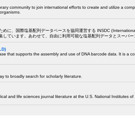
e library community to join international efforts to create and utilize a 
) organisms.
配列データベースを協同運営する INSDC (International Nucleotide
集しています。あわせて、自由に利用可能な塩基配列データとスーパー
LD)
ase that supports the assembly and use of DNA barcode data. It is a col
 to broadly search for scholarly literature.
edical and life sciences journal literature at the U.S. National Institutes