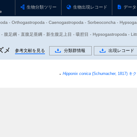
生物分類ツリー
生物出現レコード
データ
poda - Orthogastropoda - Caenogastropoda - Sorbeoconcha - Hypsogast
足綱 - 直腹足亜綱 - 新生腹足上目 - 吸腔目 - Hypsogastropoda - Littori
ズメ
参考文献を見る
分類群情報
出現レコード
Hipponix conica
(Schumacher, 1817)
キク