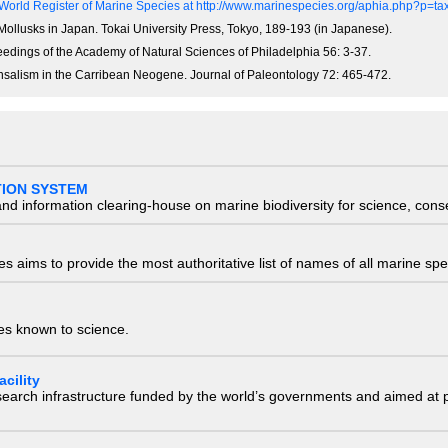
World Register of Marine Species at http://www.marinespecies.org/aphia.php?p=t
Mollusks in Japan. Tokai University Press, Tokyo, 189-193 (in Japanese).
edings of the Academy of Natural Sciences of Philadelphia 56: 3-37.
ensalism in the Carribean Neogene. Journal of Paleontology 72: 465-472.
TION SYSTEM
nd information clearing-house on marine biodiversity for science, con
 aims to provide the most authoritative list of names of all marine spec
ies known to science.
cility
research infrastructure funded by the world’s governments and aimed a