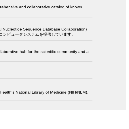
comprehensive and collaborative catalog of known
 Sequence Database Collaboration)
コンピュータシステムを提供しています。
laborative hub for the scientific community and a
 of Health's National Library of Medicine (NIH/NLM).