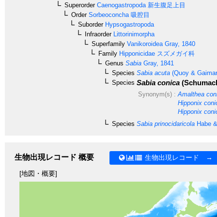
Superorder
Caenogastropoda
新生腹足上目
Order
Sorbeoconcha
吸腔目
Suborder
Hypsogastropoda
Infraorder
Littorinimorpha
Superfamily
Vanikoroidea
Gray, 1840
Family
Hipponicidae
スズメガイ科
Genus
Sabia
Gray, 1841
Species
Sabia acuta
(Quoy & Gaimar
Sabia conica
(Schumach
Species
Synonym(s) :
Amalthea con
Hipponix coni
Hipponix coni
Species
Sabia prinocidaricola
Habe &
生物出現レコード 概要
生物出現レコード →
[地図・概要]