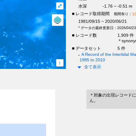
⤢
水深
-1.76 ~ -0.51 m
■ レコード取得期間
1
期間有り：
1981/09/15 ~ 2020/06/21
* データの最終更新日：2026/04/23
■ レコード数
1,909 件
＊syno
■ データセット
5 件
A Record of the Intertidal
1985 to 2010
i
全て表示
＊対象の出現レコード
ん。