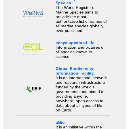
Species
The World Register of
Marine Species aims to
provide the most
authoritative list of names of
all marine species globally,
ever published.
encyclopedia of life
Information and pictures of
all species known to
science.
Global Biodiversity
Information Facility
It is an international network
and research infrastructure
funded by the world’s
governments and aimed at
providing anyone,
anywhere, open access to
data about all types of life
on Earth.
uBio
It is an initiative within the