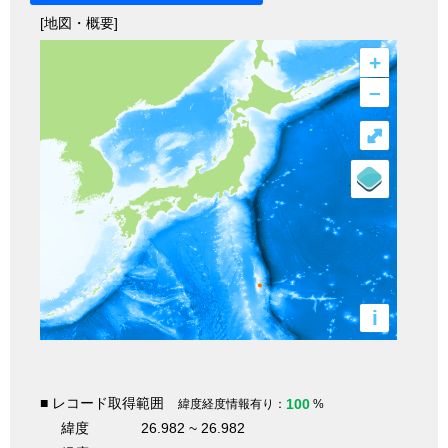
[地図・概要]
+
–
⤢
i
■ レコード取得範囲
100
緯度経度情報有り：
%
緯度
26.982 ~ 26.982