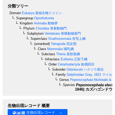
分類ツリー
Domain
Eukarya
真核生物ドメイン
Supergroup
Opisthokonta
Kingdom
Animalia
動物界
Phylum
Chordata
脊索動物門
Subphylum
Vertebrata
脊椎動物亜門
Superclass
Gnathostomata
有顎上綱
(unranked)
Tetrapoda
四足類
Class
Mammalia
哺乳綱
Subclass
Theria
真獣亜綱
Infraclass
Eutheria
正獣下綱
Order
Cetartiodactyla
鯨偶蹄目
Suborder
Odontoceti
ハクジラ亜目
Family
Delphinidae
Gray, 1821
マイル
Genus
Peponocephala
Nishiwaki & No
Peponocephala electr
Species
1846)
カズハゴンドウ
生物出現レコード 概要
生物出現レコード →