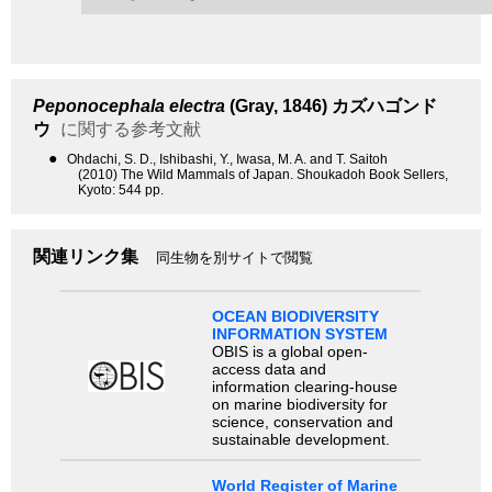
Peponocephala electra
(Gray, 1846)
カズハゴンド
ウ
に関する参考文献
●
Ohdachi, S. D., Ishibashi, Y., Iwasa, M. A. and T. Saitoh
(2010) The Wild Mammals of Japan. Shoukadoh Book Sellers,
Kyoto: 544 pp.
関連リンク集
同生物を別サイトで閲覧
OCEAN BIODIVERSITY
INFORMATION SYSTEM
OBIS is a global open-
access data and
information clearing-house
on marine biodiversity for
science, conservation and
sustainable development.
World Register of Marine