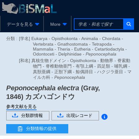
データを見る
More
分類 :
[学名] Eukarya - Opisthokonta - Animalia - Chordata -
Vertebrata - Gnathostomata - Tetrapoda -
Mammalia - Theria - Eutheria - Cetartiodactyla -
Odontoceti - Delphinidae -
Peponocephala
[和名] 真核生物ドメイン - Opisthokonta - 動物界 - 脊索動
物門 - 脊椎動物亜門 - 有顎上綱 - 四足類 - 哺乳綱 -
真獣亜綱 - 正獣下綱 - 鯨偶蹄目 - ハクジラ亜目 - マ
イルカ科 -
Peponocephala
Peponocephala electra
(Gray,
1846)
カズハゴンドウ
参考文献を見る
分類群情報
出現レコード
分類情報の提供