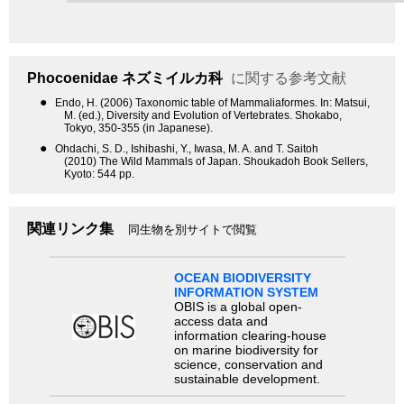
Phocoenidae
ネズミイルカ科
に関する参考文献
●
Endo, H. (2006) Taxonomic table of Mammaliaformes. In: Matsui,
M. (ed.), Diversity and Evolution of Vertebrates. Shokabo,
Tokyo, 350-355 (in Japanese).
●
Ohdachi, S. D., Ishibashi, Y., Iwasa, M. A. and T. Saitoh
(2010) The Wild Mammals of Japan. Shoukadoh Book Sellers,
Kyoto: 544 pp.
関連リンク集
同生物を別サイトで閲覧
OCEAN BIODIVERSITY
INFORMATION SYSTEM
OBIS is a global open-
access data and
information clearing-house
on marine biodiversity for
science, conservation and
sustainable development.