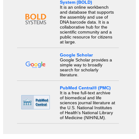
System (BOLD)
It is an online workbench
and database that supports
the assembly and use of
DNA barcode data. It is a
collaborative hub for the
scientific community and a
public resource for citizens
at large.
Google Scholar
Google Scholar provides a
simple way to broadly
search for scholarly
literature.
PubMed Central® (PMC)
It is a free full-text archive
of biomedical and life
sciences journal literature at
the U.S. National Institutes
of Health's National Library
of Medicine (NIH/NLM).