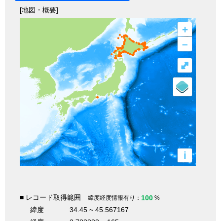
[地図・概要]
+
–
⤢
i
■ レコード取得範囲
100
緯度経度情報有り：
%
緯度
34.45 ~ 45.567167