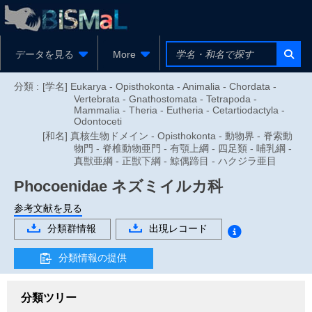
データを見る
More
分類 :
[学名] Eukarya - Opisthokonta - Animalia - Chordata -
Vertebrata - Gnathostomata - Tetrapoda -
Mammalia - Theria - Eutheria - Cetartiodactyla -
Odontoceti
[和名] 真核生物ドメイン - Opisthokonta - 動物界 - 脊索動
物門 - 脊椎動物亜門 - 有顎上綱 - 四足類 - 哺乳綱 -
真獣亜綱 - 正獣下綱 - 鯨偶蹄目 - ハクジラ亜目
Phocoenidae
ネズミイルカ科
参考文献を見る
分類群情報
出現レコード
分類情報の提供
分類ツリー