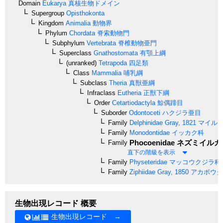
Domain
Eukarya
真核生物ドメイン
Supergroup
Opisthokonta
Kingdom
Animalia
動物界
Phylum
Chordata
脊索動物門
Subphylum
Vertebrata
脊椎動物亜門
Superclass
Gnathostomata
有顎上綱
(unranked)
Tetrapoda
四足類
Class
Mammalia
哺乳綱
Subclass
Theria
真獣亜綱
Infraclass
Eutheria
正獣下綱
Order
Cetartiodactyla
鯨偶蹄目
Suborder
Odontoceti
ハクジラ亜目
Family
Delphinidae
Gray, 1821
マイル
Family
Monodontidae
イッカク科
Phocoenidae
ネズミイルカ
Family
直下の階級を表示
Family
Physeteridae
マッコウクジラ科
Family
Ziphiidae
Gray, 1850
アカボウク
生物出現レコード 概要
生物出現レコード →