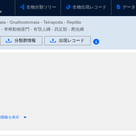
生物分類ツリー
生物出現レコード
データ
ata - Gnathostomata - Tetrapoda - Reptilia
物門 - 脊椎動物亜門 - 有顎上綱 - 四足類 - 爬虫綱
分類群情報
出現レコード
の階級を表示