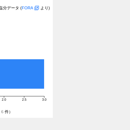
塩分データ (
FORA
より)
2.0
2.5
3.0
/
6
件）