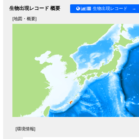
生物出現レコード 概要
生物出現レコード →
[地図・概要]
[環境情報]