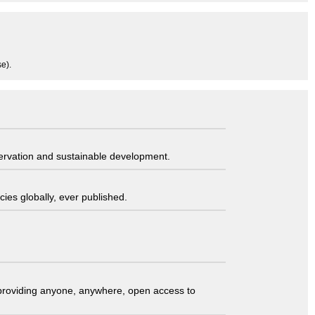
e).
servation and sustainable development.
ies globally, ever published.
t providing anyone, anywhere, open access to