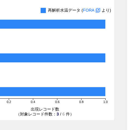
再解析水温データ (
FORA
より)
0.2
0.4
0.6
0.8
1.0
出現レコード数
（対象レコード件数：
3
/
6
件）