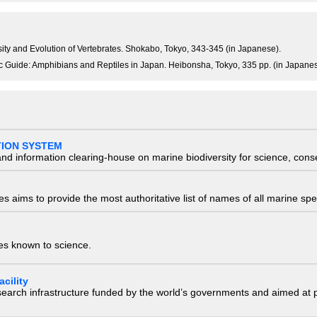
ersity and Evolution of Vertebrates. Shokabo, Tokyo, 343-345 (in Japanese).
c Guide: Amphibians and Reptiles in Japan. Heibonsha, Tokyo, 335 pp. (in Japanes
TION SYSTEM
nd information clearing-house on marine biodiversity for science, con
 aims to provide the most authoritative list of names of all marine spec
ies known to science.
cility
research infrastructure funded by the world’s governments and aimed a