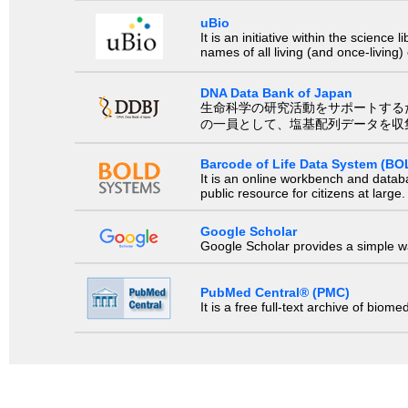
uBio
It is an initiative within the scienc
names of all living (and once-living
DNA Data Bank of Japan
生命科学の研究活動をサポートするために、国際塩基
の一員として、塩基配列データを収
Barcode of Life Data System (BO
It is an online workbench and datab
public resource for citizens at large.
Google Scholar
Google Scholar provides a simple way
PubMed Central® (PMC)
It is a free full-text archive of biom