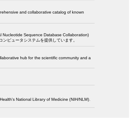
comprehensive and collaborative catalog of known
 Sequence Database Collaboration)
コンピュータシステムを提供しています。
laborative hub for the scientific community and a
 of Health's National Library of Medicine (NIH/NLM).