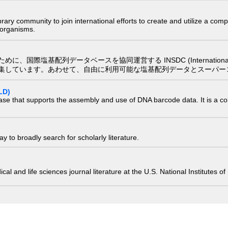
e library community to join international efforts to create and utilize a 
) organisms.
配列データベースを協同運営する INSDC (International Nucleotide
集しています。あわせて、自由に利用可能な塩基配列データとスーパー
LD)
ase that supports the assembly and use of DNA barcode data. It is a col
 to broadly search for scholarly literature.
edical and life sciences journal literature at the U.S. National Institutes