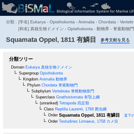
分類 :
[学名] Eukarya - Opisthokonta - Animalia - Chordata - Vertebr
[和名] 真核生物ドメイン - Opisthokonta - 動物界 - 脊索動
Squamata
Oppel, 1811
有鱗目
参考文献を見る
分類ツリー
Domain
Eukarya
真核生物ドメイン
Supergroup
Opisthokonta
Kingdom
Animalia
動物界
Phylum
Chordata
脊索動物門
Subphylum
Vertebrata
脊椎動物亜門
Superclass
Gnathostomata
有顎上綱
(unranked)
Tetrapoda
四足類
Class
Reptilia
Laurenti, 1768
爬虫綱
Squamata
Oppel, 1811
有鱗目
Order
直下
Order
Testudines
Linnaeus, 1758
カメ目