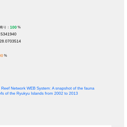
100
有り：
%
.5341940
28.0703514
00
%
al Reef Network WEB System: A snapshot of the fauna
efs of the Ryukyu Islands from 2002 to 2013