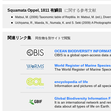
Squamata
Oppel, 1811
有鱗目
に関する参考文献
●
Matsui, M. (2006) Taxonomic table of Reptilia. In: Matsui, M. (ed.), Div
●
Uchiyama, R., Maeda, N., Numata, K. and S. Seki (2009) A Photographi
関連リンク集
同生物を別サイトで閲覧
OCEAN BIODIVERSITY INFORMA
OBIS is a global open-access data a
World Register of Marine Species
The World Register of Marine Species
encyclopedia of life
Information and pictures of all spec
Global Biodiversity Information Fa
It is an international network and 
data about all types of life on Earth.