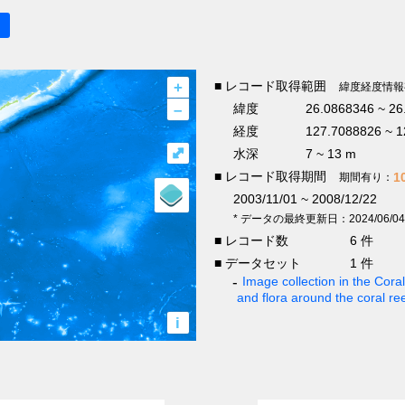
+
■ レコード取得範囲
緯度経度情報
–
緯度
26.0868346 ~ 26
経度
127.7088826 ~ 1
⤢
水深
7 ~ 13 m
■ レコード取得期間
1
期間有り：
2003/11/01 ~ 2008/12/22
* データの最終更新日：2024/06/04
■ レコード数
6 件
■ データセット
1 件
Image collection in the Cor
and flora around the coral re
i