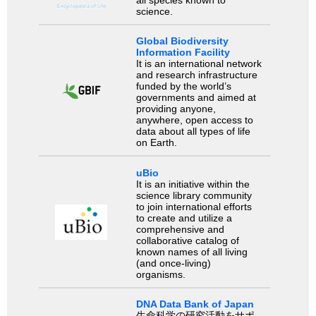
all species known to
science.
Global Biodiversity
Information Facility
It is an international network
and research infrastructure
funded by the world’s
governments and aimed at
providing anyone,
anywhere, open access to
data about all types of life
on Earth.
uBio
It is an initiative within the
science library community
to join international efforts
to create and utilize a
comprehensive and
collaborative catalog of
known names of all living
(and once-living)
organisms.
DNA Data Bank of Japan
生命科学の研究活動をサポ