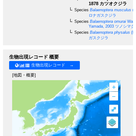
1878
カツオクジラ
Species
Balaenoptera musculus
(L
ロナガスクジラ
Species
Balaenoptera omurai
Wada
Yamada, 2003
ツノシマク
Species
Balaenoptera physalus
(Li
ガスクジラ
生物出現レコード 概要
生物出現レコード →
[地図・概要]
+
–
⤢