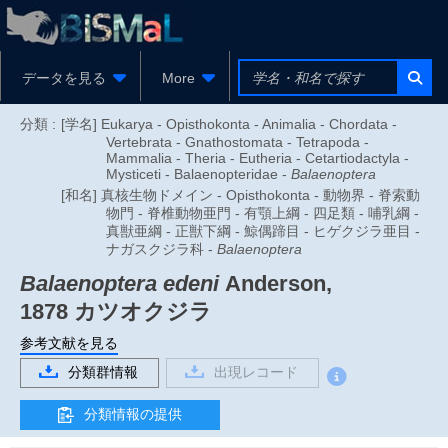
データを見る
More
分類 :
[学名] Eukarya - Opisthokonta - Animalia - Chordata -
Vertebrata - Gnathostomata - Tetrapoda -
Mammalia - Theria - Eutheria - Cetartiodactyla -
Mysticeti - Balaenopteridae -
Balaenoptera
[和名] 真核生物ドメイン - Opisthokonta - 動物界 - 脊索動
物門 - 脊椎動物亜門 - 有顎上綱 - 四足類 - 哺乳綱 -
真獣亜綱 - 正獣下綱 - 鯨偶蹄目 - ヒゲクジラ亜目 -
ナガスクジラ科 -
Balaenoptera
Balaenoptera edeni
Anderson,
1878
カツオクジラ
参考文献を見る
分類群情報
出現レコード
分類情報の提供