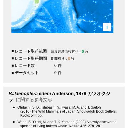
i
■ レコード取得範囲
0
緯度経度情報有り：
%
■ レコード取得期間
0
期間有り：
%
■ レコード数
0 件
■ データセット
0 件
Balaenoptera edeni
Anderson, 1878
カツオクジ
ラ
に関する参考文献
●
Ohdachi, S. D., Ishibashi, Y., Iwasa, M. A. and T. Saitoh
(2010) The Wild Mammals of Japan. Shoukadoh Book Sellers,
Kyoto: 544 pp.
●
Wada, S., Oishi, M. and T. K. Yamada (2003) A newly discovered
species of living baleen whale. Nature 426: 278–281.