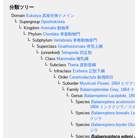
分類ツリー
Domain
Eukarya
真核生物ドメイン
Supergroup
Opisthokonta
Kingdom
Animalia
動物界
Phylum
Chordata
脊索動物門
Subphylum
Vertebrata
脊椎動物亜門
Superclass
Gnathostomata
有顎上綱
(unranked)
Tetrapoda
四足類
Class
Mammalia
哺乳綱
Subclass
Theria
真獣亜綱
Infraclass
Eutheria
正獣下綱
Order
Cetartiodactyla
鯨偶蹄目
Suborder
Mysticeti
Flower, 1864
ヒゲクジ
Family
Balaenopteridae
Gray, 1864
ナガ
Genus
Balaenoptera
Lacépède, 1804
Species
Balaenoptera acutorostrat
1804
ミンククジラ／コイ
Species
Balaenoptera borealis
Les
クジラ
Species
Balaenoptera brydei
Olsen
ジラ
Balaenoptera edeni
A
Species