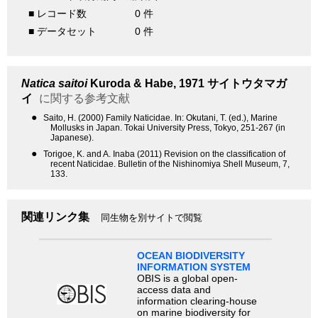
■ レコード数
0 件
■ データセット
0 件
Natica saitoi
Kuroda & Habe, 1971
サイトウタマガ
イ
に関する参考文献
●
Saito, H. (2000) Family Naticidae. In: Okutani, T. (ed.), Marine
Mollusks in Japan. Tokai University Press, Tokyo, 251-267 (in
Japanese).
●
Torigoe, K. and A. Inaba (2011) Revision on the classification of
recent Naticidae. Bulletin of the Nishinomiya Shell Museum, 7,
133.
関連リンク集
同生物を別サイトで閲覧
OCEAN BIODIVERSITY
INFORMATION SYSTEM
OBIS is a global open-
access data and
information clearing-house
on marine biodiversity for