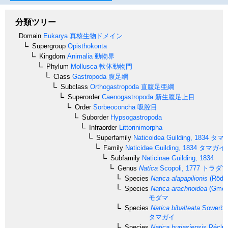
分類ツリー
Domain
Eukarya
真核生物ドメイン
Supergroup
Opisthokonta
Kingdom
Animalia
動物界
Phylum
Mollusca
軟体動物門
Class
Gastropoda
腹足綱
Subclass
Orthogastropoda
直腹足亜綱
Superorder
Caenogastropoda
新生腹足上目
Order
Sorbeoconcha
吸腔目
Suborder
Hypsogastropoda
Infraorder
Littorinimorpha
Superfamily
Naticoidea
Guilding, 1834
タマ
Family
Naticidae
Guilding, 1834
タマガイ
Subfamily
Naticinae
Guilding, 1834
Genus
Natica
Scopoli, 1777
トラダ
Species
Natica alapapilionis
(Rödin
Species
Natica arachnoidea
(Gmeli
モダマ
Species
Natica bibalteata
Sowerby,
タマガイ
Species
Natica buriasiensis
Récluz