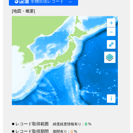
生物出現レコード →
[地図・概要]
+
–
⤢
i
■ レコード取得範囲
0
緯度経度情報有り：
%
■ レコード取得期間
0
期間有り：
%