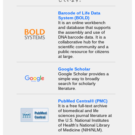
Barcode of Life Data
System (BOLD)
It is an online workbench
and database that supports
the assembly and use of
DNA barcode data. It is a
collaborative hub for the
scientific community and a
public resource for citizens
at large.
Google Scholar
Google Scholar provides a
simple way to broadly
search for scholarly
literature.
PubMed Central® (PMC)
It is a free full-text archive
of biomedical and life
sciences journal literature at
the U.S. National Institutes
of Health's National Library
of Medicine (NIH/NLM).