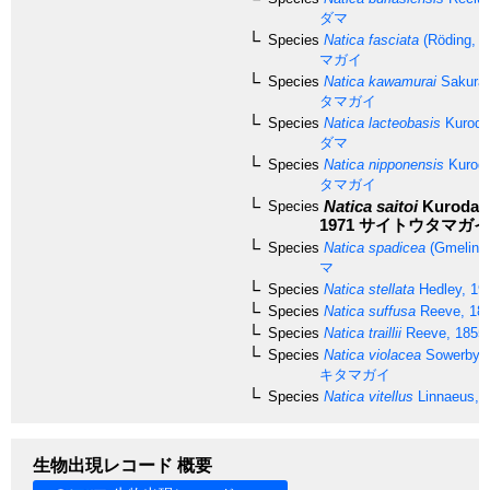
ダマ
Species
Natica fasciata
(Röding, 1
マガイ
Species
Natica kawamurai
Sakurai
タマガイ
Species
Natica lacteobasis
Kuroda
ダマ
Species
Natica nipponensis
Kuroda
タマガイ
Natica saitoi
Kuroda &
Species
1971
サイトウタマガイ
Species
Natica spadicea
(Gmelin, 
マ
Species
Natica stellata
Hedley, 19
Species
Natica suffusa
Reeve, 18
Species
Natica traillii
Reeve, 1855
Species
Natica violacea
Sowerby, 
キタマガイ
Species
Natica vitellus
Linnaeus, 
生物出現レコード 概要