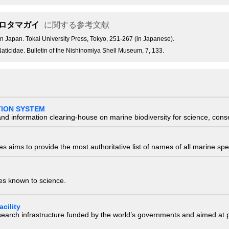
ロタマガイ
に関する参考文献
s in Japan. Tokai University Press, Tokyo, 251-267 (in Japanese).
 Naticidae. Bulletin of the Nishinomiya Shell Museum, 7, 133.
TION SYSTEM
nd information clearing-house on marine biodiversity for science, con
 aims to provide the most authoritative list of names of all marine spec
ies known to science.
cility
research infrastructure funded by the world’s governments and aimed a