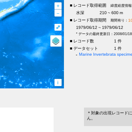
+
■ レコード取得範囲
緯度経度情報
–
水深
210 ~ 600 m
■ レコード取得期間
1
期間有り：
⤢
1979/06/12 ~ 1979/06/12
* データの最終更新日：2008/01/18
■ レコード数
1 件
■ データセット
1 件
Marine Invertebrata specim
i
＊対象の出現レコード
ん。