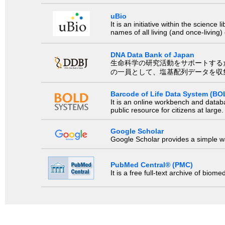
uBio
It is an initiative within the scienc
names of all living (and once-living
DNA Data Bank of Japan
生命科学の研究活動をサポートするために、国際塩基
の一員として、塩基配列データを収
Barcode of Life Data System (BO
It is an online workbench and datab
public resource for citizens at large.
Google Scholar
Google Scholar provides a simple way
PubMed Central® (PMC)
It is a free full-text archive of biom