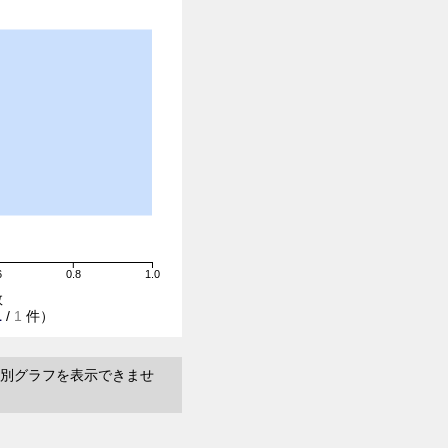
6
0.8
1.0
数
1
/
1
件）
別グラフを表示できませ