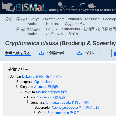
分類 :
[学名] Eukarya - Opisthokonta - Animalia - Mollusca - Gastro
Naticidae - Naticinae -
Cryptonatica
[和名] 真核生物ドメイン - Opisthokonta - 動物界 - 軟体動物門 -
Naticinae - ハイイロタマガイ属
Cryptonatica clausa
(Broderip & Sowerby,
参考文献を見る
分類群情報
出現レコード
分類ツリー
Domain
Eukarya
真核生物ドメイン
Supergroup
Opisthokonta
Kingdom
Animalia
動物界
Phylum
Mollusca
軟体動物門
Class
Gastropoda
腹足綱
Subclass
Orthogastropoda
直腹足亜綱
Superorder
Caenogastropoda
新生腹足上目
Order
Sorbeoconcha
吸腔目