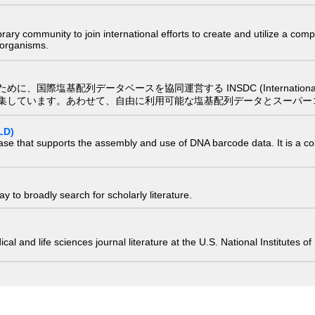
e library community to join international efforts to create and utilize a 
) organisms.
配列データベースを協同運営する INSDC (International Nucleotide
集しています。あわせて、自由に利用可能な塩基配列データとスーパー
LD)
ase that supports the assembly and use of DNA barcode data. It is a col
 to broadly search for scholarly literature.
edical and life sciences journal literature at the U.S. National Institutes