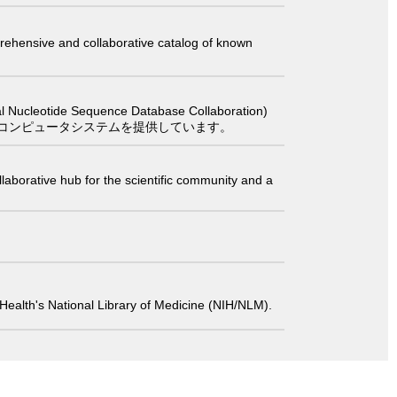
comprehensive and collaborative catalog of known
 Sequence Database Collaboration)
コンピュータシステムを提供しています。
laborative hub for the scientific community and a
 of Health's National Library of Medicine (NIH/NLM).