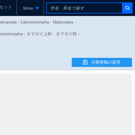
セット
More
ropoda - Littorinimorpha - Naticoidea -
torinimorpha - タマガイ上科 - タマガイ科 -
分類情報の提供