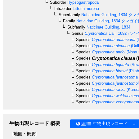
Suborder
Hypsogastropoda
Infraorder
Littorinimorpha
Superfamily
Naticoidea
Guilding, 1834
タマ
Family
Naticidae
Guilding, 1834
タマガイ
Subfamily
Naticinae
Guilding, 1834
Genus
Cryptonatica
Dall, 1892
ハイ
Species
Cryptonatica adamsiana
(
Species
Cryptonatica aleutica
(Dall
Species
Cryptonatica andoi
(Nomur
Cryptonatica clausa
(
Species
Species
Cryptonatica figurata
(Sow
Species
Cryptonatica hirasei
(Pilsb
Species
Cryptonatica janthostoma
Species
Cryptonatica janthostomo
Species
Cryptonatica ranzii
(Kurod
Species
Cryptonatica wakkanaiens
Species
Cryptonatica zenryumaru
生物出現レコード 概要
生物出現レコード →
[地図・概要]