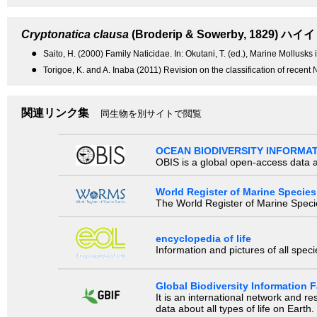
Cryptonatica clausa
(Broderip & Sowerby, 1829)
ハイイ
●
Saito, H. (2000) Family Naticidae. In: Okutani, T. (ed.), Marine Mollusk
●
Torigoe, K. and A. Inaba (2011) Revision on the classification of recent
関連リンク集
同生物を別サイトで閲覧
OCEAN BIODIVERSITY INFORMA
OBIS is a global open-access data a
World Register of Marine Species
The World Register of Marine Species
encyclopedia of life
Information and pictures of all spec
Global Biodiversity Information Fa
It is an international network and 
data about all types of life on Earth.