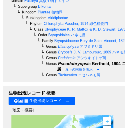
Domain
Eukarya
真核生物ドメイン
Supergroup
Bikonta
Kingdom
Plantae
植物界
Subkingdom
Viridiplantae
Phylum
Chlorophyta
Pascher, 1914
緑色植物門
Class
Ulvophyceae
K. R. Mattox & K. D. Stewart, 1978
Order
Bryopsidales
ハネモ目
Family
Bryopsidaceae
Bory de Saint-Vincent, 1829
Genus
Blastophysa
アワミドリ属
Genus
Bryopsis
J. V. Lamouroux, 1809
ハネモ属
Genus
Pedobesia
アシツキイトゲ属
Pseudobryopsis
Berthold, 1904
ニ
Genus
属
直下の階級を表示
Genus
Trichosolen
ニセハネモ属
生物出現レコード 概要
生物出現レコード →
[地図・概要]
+