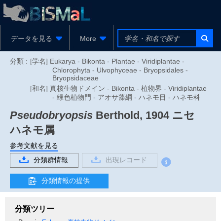
データを見る
More
分類 :
[学名] Eukarya - Bikonta - Plantae - Viridiplantae -
Chlorophyta - Ulvophyceae - Bryopsidales -
Bryopsidaceae
[和名] 真核生物ドメイン - Bikonta - 植物界 - Viridiplantae
- 緑色植物門 - アオサ藻綱 - ハネモ目 - ハネモ科
Pseudobryopsis
Berthold, 1904
ニセ
ハネモ属
参考文献を見る
分類群情報
出現レコード
分類情報の提供
分類ツリー