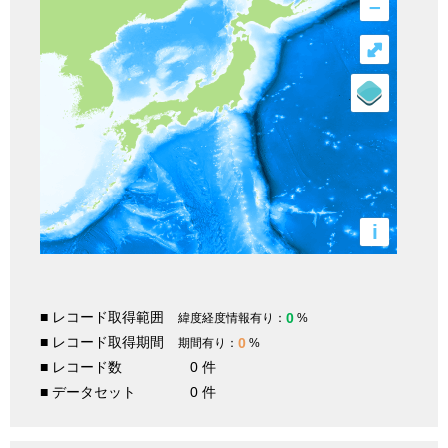
–
⤢
i
■ レコード取得範囲
0
緯度経度情報有り：
%
■ レコード取得期間
0
期間有り：
%
■ レコード数
0 件
■ データセット
0 件