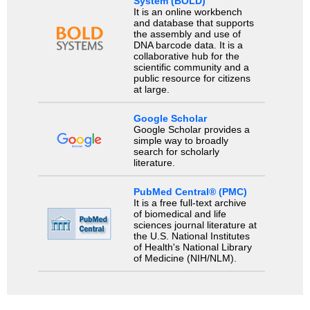
System (BOLD)
It is an online workbench
and database that supports
the assembly and use of
DNA barcode data. It is a
collaborative hub for the
scientific community and a
public resource for citizens
at large.
Google Scholar
Google Scholar provides a
simple way to broadly
search for scholarly
literature.
PubMed Central® (PMC)
It is a free full-text archive
of biomedical and life
sciences journal literature at
the U.S. National Institutes
of Health's National Library
of Medicine (NIH/NLM).