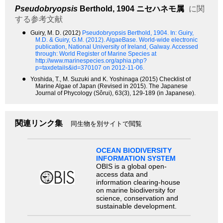
Pseudobryopsis
Berthold, 1904
ニセハネモ属
に関
する参考文献
●
Guiry, M. D. (2012)
Pseudobryopsis Berthold, 1904.
In: Guiry,
M.D. & Guiry, G.M. (2012). AlgaeBase. World-wide electronic
publication, National University of Ireland, Galway. Accessed
through: World Register of Marine Species at
http://www.marinespecies.org/aphia.php?
p=taxdetails&id=370107 on 2012-11-06.
●
Yoshida, T., M. Suzuki and K. Yoshinaga (2015) Checklist of
Marine Algae of Japan (Revised in 2015). The Japanese
Journal of Phycology (Sôrui), 63(3), 129-189 (in Japanese).
関連リンク集
同生物を別サイトで閲覧
OCEAN BIODIVERSITY
INFORMATION SYSTEM
OBIS is a global open-
access data and
information clearing-house
on marine biodiversity for
science, conservation and
sustainable development.