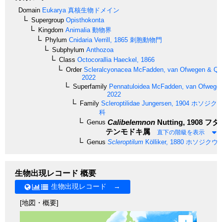
Domain
Eukarya
真核生物ドメイン
Supergroup
Opisthokonta
Kingdom
Animalia
動物界
Phylum
Cnidaria
Verrill, 1865
刺胞動物門
Subphylum
Anthozoa
Class
Octocorallia
Haeckel, 1866
Order
Scleralcyonacea
McFadden, van Ofwegen & Quat
2022
Superfamily
Pennatuloidea
McFadden, van Ofwegen 
2022
Family
Scleroptilidae
Jungersen, 1904
ホソジク
科
Calibelemnon
Nutting, 1908
フタ
Genus
テンモドキ属
直下の階級を表示
Genus
Scleroptilum
Kölliker, 1880
ホソジクウ
生物出現レコード 概要
生物出現レコード →
[地図・概要]