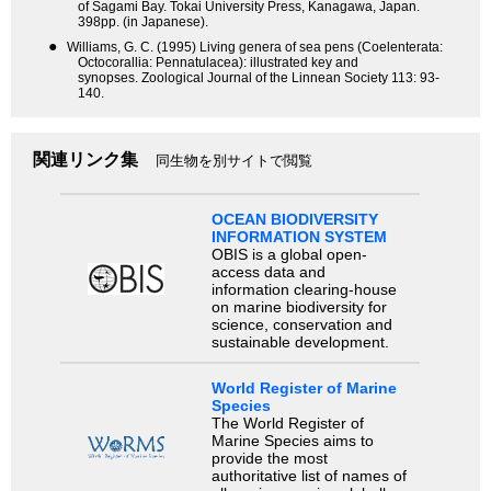
of Sagami Bay. Tokai University Press, Kanagawa, Japan.
398pp. (in Japanese).
●
Williams, G. C. (1995) Living genera of sea pens (Coelenterata:
Octocorallia: Pennatulacea): illustrated key and
synopses. Zoological Journal of the Linnean Society 113: 93-
140.
関連リンク集
同生物を別サイトで閲覧
OCEAN BIODIVERSITY
INFORMATION SYSTEM
OBIS is a global open-
access data and
information clearing-house
on marine biodiversity for
science, conservation and
sustainable development.
World Register of Marine
Species
The World Register of
Marine Species aims to
provide the most
authoritative list of names of