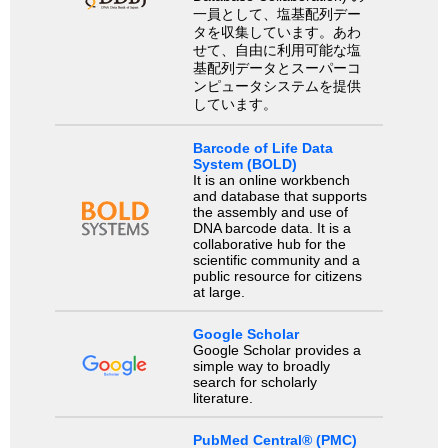
一員として、塩基配列デー
タを収集しています。あわ
せて、自由に利用可能な塩
基配列データとスーパーコ
ンピュータシステムを提供
しています。
Barcode of Life Data
System (BOLD)
It is an online workbench
and database that supports
the assembly and use of
DNA barcode data. It is a
collaborative hub for the
scientific community and a
public resource for citizens
at large.
Google Scholar
Google Scholar provides a
simple way to broadly
search for scholarly
literature.
PubMed Central® (PMC)