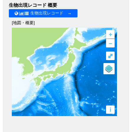
生物出現レコード 概要
生物出現レコード →
[地図・概要]
+
–
⤢
i