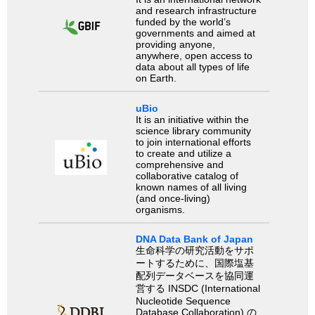
and research infrastructure
funded by the world’s
governments and aimed at
providing anyone,
anywhere, open access to
data about all types of life
on Earth.
uBio
It is an initiative within the
science library community
to join international efforts
to create and utilize a
comprehensive and
collaborative catalog of
known names of all living
(and once-living)
organisms.
DNA Data Bank of Japan
生命科学の研究活動をサポ
ートするために、国際塩基
配列データベースを協同運
営する INSDC (International
Nucleotide Sequence
Database Collaboration) の