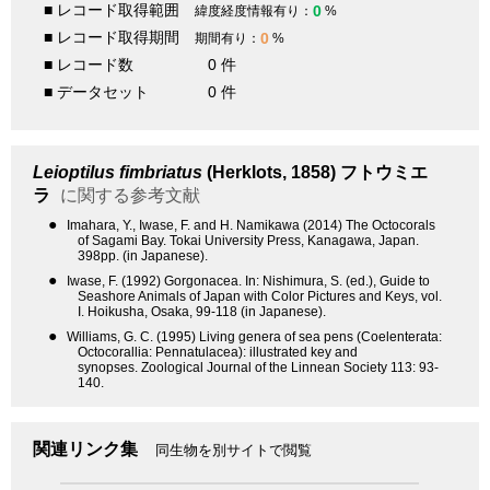
■ レコード取得範囲
0
緯度経度情報有り：
%
■ レコード取得期間
0
期間有り：
%
■ レコード数
0 件
■ データセット
0 件
Leioptilus fimbriatus
(Herklots, 1858)
フトウミエ
ラ
に関する参考文献
●
Imahara, Y., Iwase, F. and H. Namikawa (2014) The Octocorals
of Sagami Bay. Tokai University Press, Kanagawa, Japan.
398pp. (in Japanese).
●
Iwase, F. (1992) Gorgonacea. In: Nishimura, S. (ed.), Guide to
Seashore Animals of Japan with Color Pictures and Keys, vol.
I. Hoikusha, Osaka, 99-118 (in Japanese).
●
Williams, G. C. (1995) Living genera of sea pens (Coelenterata:
Octocorallia: Pennatulacea): illustrated key and
synopses. Zoological Journal of the Linnean Society 113: 93-
140.
関連リンク集
同生物を別サイトで閲覧