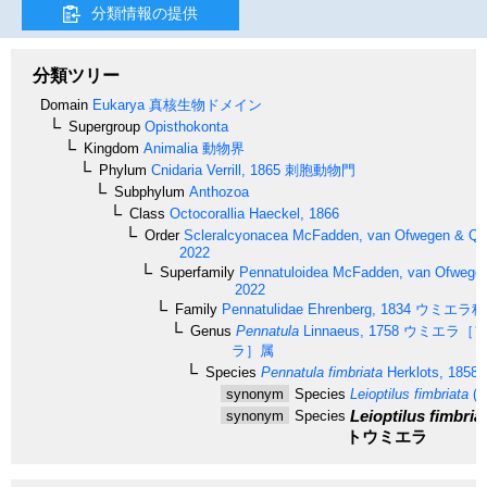
分類情報の提供
分類ツリー
Domain
Eukarya
真核生物ドメイン
Supergroup
Opisthokonta
Kingdom
Animalia
動物界
Phylum
Cnidaria
Verrill, 1865
刺胞動物門
Subphylum
Anthozoa
Class
Octocorallia
Haeckel, 1866
Order
Scleralcyonacea
McFadden, van Ofwegen & Quat
2022
Superfamily
Pennatuloidea
McFadden, van Ofwegen 
2022
Family
Pennatulidae
Ehrenberg, 1834
ウミエラ科
Genus
Pennatula
Linnaeus, 1758
ウミエラ［フ
ラ］属
Species
Pennatula fimbriata
Herklots, 1858
synonym
Species
Leioptilus fimbriata
(H
Leioptilus fimbria
synonym
Species
トウミエラ