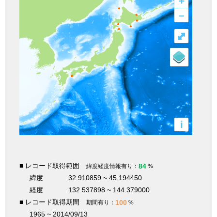
+
–
⤢
i
■ レコード取得範囲
84
緯度経度情報有り：
%
緯度
32.910859 ~ 45.194450
経度
132.537898 ~ 144.379000
■ レコード取得期間
100
期間有り：
%
1965 ~ 2014/09/13