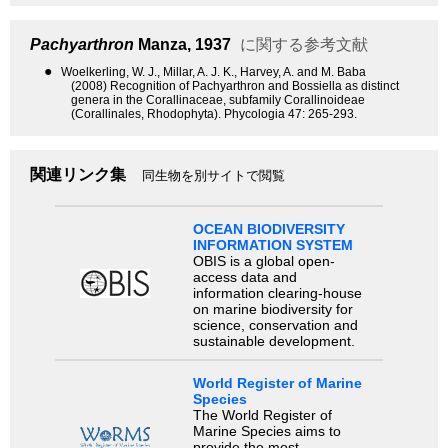
Pachyarthron
Manza, 1937
に関する参考文献
●
Woelkerling, W. J., Millar, A. J. K., Harvey, A. and M. Baba
(2008) Recognition of Pachyarthron and Bossiella as distinct
genera in the Corallinaceae, subfamily Corallinoideae
(Corallinales, Rhodophyta). Phycologia 47: 265-293.
関連リンク集
同生物を別サイトで閲覧
OCEAN BIODIVERSITY
INFORMATION SYSTEM
OBIS is a global open-
access data and
information clearing-house
on marine biodiversity for
science, conservation and
sustainable development.
World Register of Marine
Species
The World Register of
Marine Species aims to
provide the most