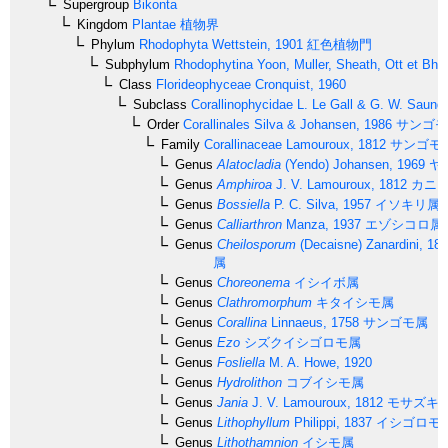
Supergroup
Bikonta
Kingdom
Plantae
植物界
Phylum
Rhodophyta
Wettstein, 1901
紅色植物門
Subphylum
Rhodophytina
Yoon, Muller, Sheath, Ott et Bha
Class
Florideophyceae
Cronquist, 1960
Subclass
Corallinophycidae
L. Le Gall & G. W. Saund
Order
Corallinales
Silva & Johansen, 1986
サンゴモ
Family
Corallinaceae
Lamouroux, 1812
サンゴモ
Genus
Alatocladia
(Yendo) Johansen, 1969
ヤ
Genus
Amphiroa
J. V. Lamouroux, 1812
カニ
Genus
Bossiella
P. C. Silva, 1957
イソキリ属
Genus
Calliarthron
Manza, 1937
エゾシコロ属
Genus
Cheilosporum
(Decaisne) Zanardini, 18
属
Genus
Choreonema
イシイボ属
Genus
Clathromorphum
キタイシモ属
Genus
Corallina
Linnaeus, 1758
サンゴモ属
Genus
Ezo
シズクイシゴロモ属
Genus
Fosliella
M. A. Howe, 1920
Genus
Hydrolithon
コブイシモ属
Genus
Jania
J. V. Lamouroux, 1812
モサズキ
Genus
Lithophyllum
Philippi, 1837
イシゴロモ
Genus
Lithothamnion
イシモ属