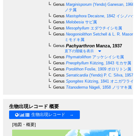
Genus
Marginisporum
(Yendo) Ganesan, 1968
ノテ属
Genus
Mastophora
Decaisne, 1842
イシノハナ
Genus
Melobesia
サビ属
Genus
Mesophyllum
エダウチイシモ属
Genus
Neogoniolithon
Setchell & L. R. Mason,
ミモドキ属
Pachyarthron
Manza, 1937
Genus
直下の階級を表示
Genus
Phymatolithon
アッケシイシモ属
Genus
Pneophyllum
Kützing, 1843
モカサ属
Genus
Porolithon
Foslie, 1909
ポロリトン属
Genus
Serraticardia
(Yendo) P. C. Silva, 1957
Genus
Spongites
Kützing, 1841
オニガワライ
Genus
Titanoderma
Nägeli, 1858
ノリマキ属
生物出現レコード 概要
生物出現レコード →
[地図・概要]