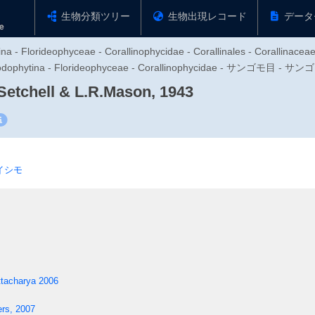
生物分類ツリー
生物出現レコード
データ
a - Florideophyceae - Corallinophycidae - Corallinales - Corallinacea
phytina - Florideophyceae - Corallinophycidae - サンゴモ目
Setchell & L.R.Mason, 1943
イシモ
ttacharya 2006
ers, 2007