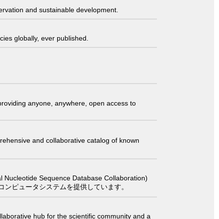
servation and sustainable development.
ies globally, ever published.
t providing anyone, anywhere, open access to
comprehensive and collaborative catalog of known
 Sequence Database Collaboration)
コンピュータシステムを提供しています。
laborative hub for the scientific community and a