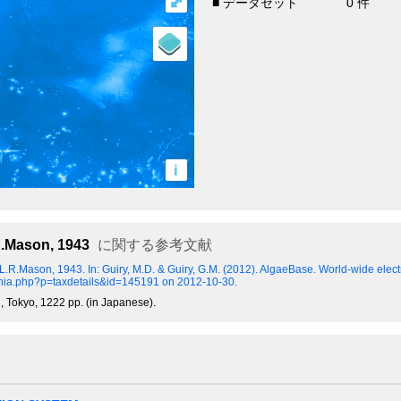
⤢
■ データセット
0 件
i
R.Mason, 1943
に関する参考文献
& L.R.Mason, 1943.
In: Guiry, M.D. & Guiry, G.M. (2012). AlgaeBase. World-wide elect
aphia.php?p=taxdetails&id=145191 on 2012-10-30.
, Tokyo, 1222 pp. (in Japanese).