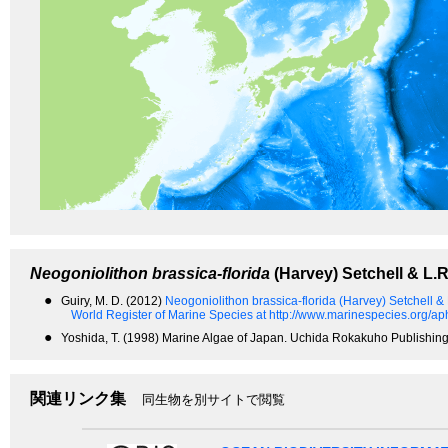
Neogoniolithon brassica-florida
(Harvey) Setchell & L.
●
Guiry, M. D. (2012)
Neogoniolithon brassica-florida (Harvey) Setchell 
World Register of Marine Species at http://www.marinespecies.org/
●
Yoshida, T. (1998) Marine Algae of Japan. Uchida Rokakuho Publishing
関連リンク集
同生物を別サイトで閲覧