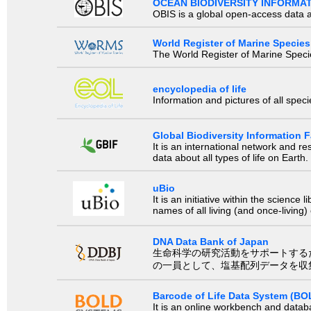
OCEAN BIODIVERSITY INFORMA
OBIS is a global open-access data a
World Register of Marine Species
The World Register of Marine Species
encyclopedia of life
Information and pictures of all spec
Global Biodiversity Information Fa
It is an international network and 
data about all types of life on Earth.
uBio
It is an initiative within the scienc
names of all living (and once-living
DNA Data Bank of Japan
生命科学の研究活動をサポートするために、国際塩基
の一員として、塩基配列データを収
Barcode of Life Data System (BO
It is an online workbench and datab