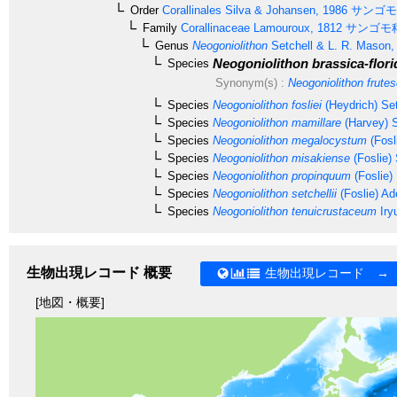
Order
Corallinales
Silva & Johansen, 1986
サンゴモ
Family
Corallinaceae
Lamouroux, 1812
サンゴモ
Genus
Neogoniolithon
Setchell & L. R. Mason,
Neogoniolithon brassica-flori
Species
Synonym(s) :
Neogoniolithon frute
Species
Neogoniolithon fosliei
(Heydrich) Se
Species
Neogoniolithon mamillare
(Harvey) S
Species
Neogoniolithon megalocystum
(Fosl
Species
Neogoniolithon misakiense
(Foslie)
Species
Neogoniolithon propinquum
(Foslie)
Species
Neogoniolithon setchellii
(Foslie) Ad
Species
Neogoniolithon tenuicrustaceum
Iry
生物出現レコード 概要
生物出現レコード →
[地図・概要]