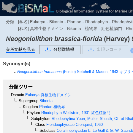
分類 :
[学名] Eukarya - Bikonta - Plantae - Rhodophyta - Rhodophytin
[和名] 真核生物ドメイン - Bikonta - 植物界 - 紅色植物門 - Rhodo
Neogoniolithon brassica-florida
(Harvey) 
参考文献を見る
分類群情報
出現レコード
Synonym(s)
Neogoniolithon frutescens
(Foslie) Setchell & Mason, 1943
キブリ
分類ツリー
Domain
Eukarya
真核生物ドメイン
Supergroup
Bikonta
Kingdom
Plantae
植物界
Phylum
Rhodophyta
Wettstein, 1901
紅色植物門
Subphylum
Rhodophytina
Yoon, Muller, Sheath, Ott et Bha
Class
Florideophyceae
Cronquist, 1960
Subclass
Corallinophycidae
L. Le Gall & G. W. Saund