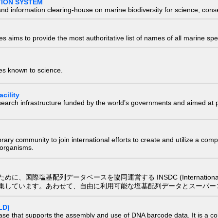
TION SYSTEM
nd information clearing-house on marine biodiversity for science, con
 aims to provide the most authoritative list of names of all marine spec
ies known to science.
cility
research infrastructure funded by the world’s governments and aimed a
e library community to join international efforts to create and utilize a 
) organisms.
配列データベースを協同運営する INSDC (International Nucleotide
集しています。あわせて、自由に利用可能な塩基配列データとスーパー
LD)
ase that supports the assembly and use of DNA barcode data. It is a col