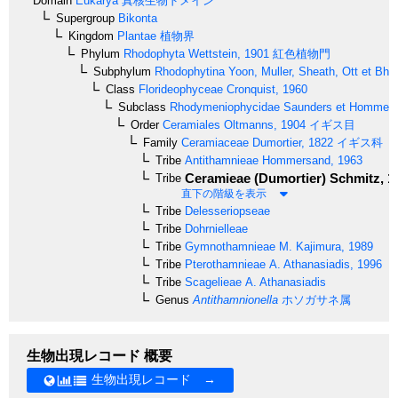
Domain
Eukarya
真核生物ドメイン
Supergroup
Bikonta
Kingdom
Plantae
植物界
Phylum
Rhodophyta
Wettstein, 1901
紅色植物門
Subphylum
Rhodophytina
Yoon, Muller, Sheath, Ott et Bha
Class
Florideophyceae
Cronquist, 1960
Subclass
Rhodymeniophycidae
Saunders et Hommer
Order
Ceramiales
Oltmanns, 1904
イギス目
Family
Ceramiaceae
Dumortier, 1822
イギス科
Tribe
Antithamnieae
Hommersand, 1963
Ceramieae
(Dumortier) Schmitz, 1
Tribe
直下の階級を表示
Tribe
Delesseriopseae
Tribe
Dohrnielleae
Tribe
Gymnothamnieae
M. Kajimura, 1989
Tribe
Pterothamnieae
A. Athanasiadis, 1996
Tribe
Scagelieae
A. Athanasiadis
Genus
Antithamnionella
ホソガサネ属
生物出現レコード 概要
生物出現レコード →