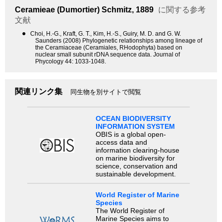
Ceramieae
(Dumortier) Schmitz, 1889
に関する参考
文献
●
Choi, H.-G., Kraft, G. T., Kim, H.-S., Guiry, M. D. and G. W.
Saunders (2008) Phylogenetic relationships among lineage of
the Ceramiaceae (Ceramiales, RHodophyta) based on
nuclear small subunit rDNA sequence data. Journal of
Phycology 44: 1033-1048.
関連リンク集
同生物を別サイトで閲覧
OCEAN BIODIVERSITY
INFORMATION SYSTEM
OBIS is a global open-
access data and
information clearing-house
on marine biodiversity for
science, conservation and
sustainable development.
World Register of Marine
Species
The World Register of
Marine Species aims to