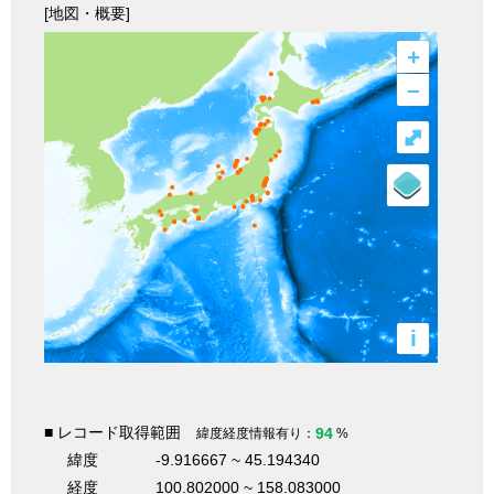
[地図・概要]
+
–
⤢
i
■ レコード取得範囲
94
緯度経度情報有り：
%
緯度
-9.916667 ~ 45.194340
経度
100.802000 ~ 158.083000