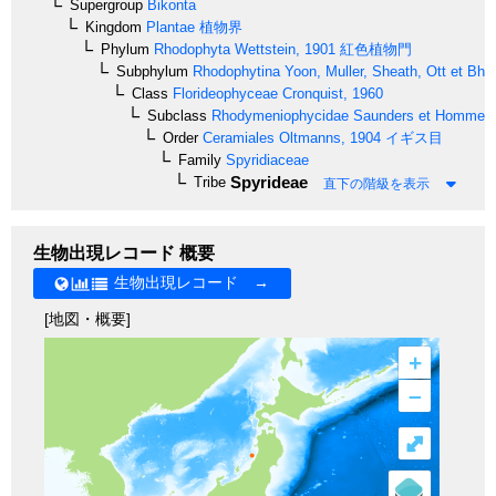
Supergroup
Bikonta
Kingdom
Plantae
植物界
Phylum
Rhodophyta
Wettstein, 1901
紅色植物門
Subphylum
Rhodophytina
Yoon, Muller, Sheath, Ott et Bha
Class
Florideophyceae
Cronquist, 1960
Subclass
Rhodymeniophycidae
Saunders et Hommer
Order
Ceramiales
Oltmanns, 1904
イギス目
Family
Spyridiaceae
Spyrideae
Tribe
直下の階級を表示
生物出現レコード 概要
生物出現レコード →
[地図・概要]
+
–
⤢