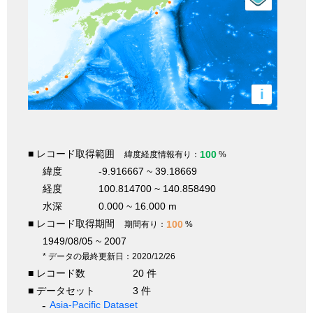
i
■ レコード取得範囲
100
緯度経度情報有り：
%
緯度
-9.916667 ~ 39.18669
経度
100.814700 ~ 140.858490
水深
0.000 ~ 16.000 m
■ レコード取得期間
100
期間有り：
%
1949/08/05 ~ 2007
* データの最終更新日：2020/12/26
■ レコード数
20 件
■ データセット
3 件
Asia-Pacific Dataset