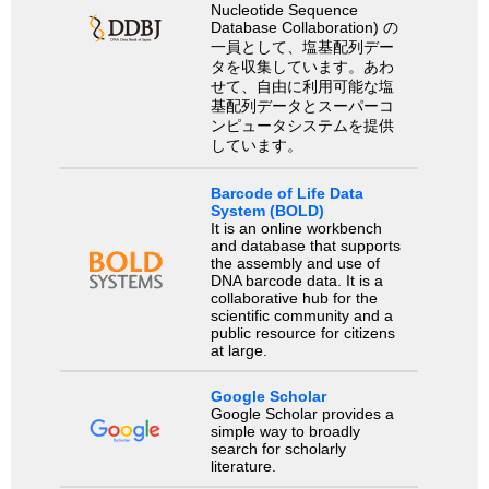
Nucleotide Sequence
Database Collaboration) の
一員として、塩基配列デー
タを収集しています。あわ
せて、自由に利用可能な塩
基配列データとスーパーコ
ンピュータシステムを提供
しています。
Barcode of Life Data
System (BOLD)
It is an online workbench
and database that supports
the assembly and use of
DNA barcode data. It is a
collaborative hub for the
scientific community and a
public resource for citizens
at large.
Google Scholar
Google Scholar provides a
simple way to broadly
search for scholarly
literature.