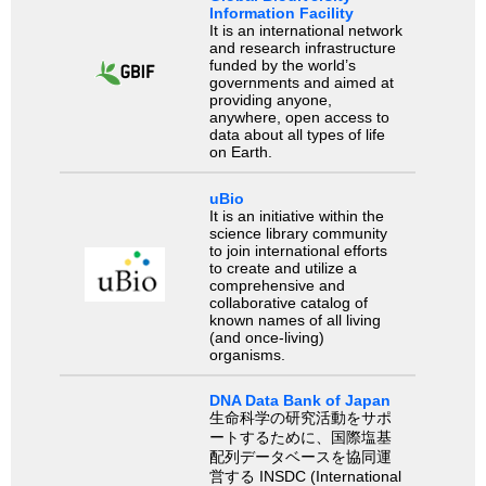
Information Facility
It is an international network
and research infrastructure
funded by the world’s
governments and aimed at
providing anyone,
anywhere, open access to
data about all types of life
on Earth.
uBio
It is an initiative within the
science library community
to join international efforts
to create and utilize a
comprehensive and
collaborative catalog of
known names of all living
(and once-living)
organisms.
DNA Data Bank of Japan
生命科学の研究活動をサポ
ートするために、国際塩基
配列データベースを協同運
営する INSDC (International