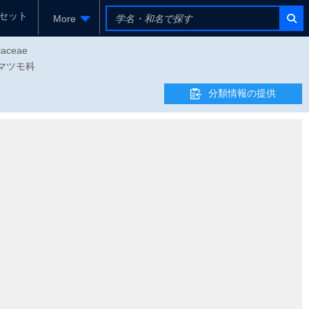
セット
More
laceae
 フジマツモ科
分類情報の提供