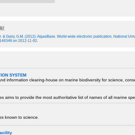
献
.D. & Guiry, G.M. (2012). AlgaeBase. World-wide electronic publication, National Uni
=146346 on 2012-11-02.
TION SYSTEM
nd information clearing-house on marine biodiversity for science, con
 aims to provide the most authoritative list of names of all marine spec
ies known to science.
cility