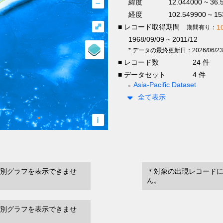
–
緯度
12.044000 ~ 36.
経度
102.549900 ~ 15
⤢
■ レコード取得期間
1
期間有り：
1968/09/09 ~ 2011/12
* データの最終更新日：2026/06/23
■ レコード数
24 件
■ データセット
4 件
Asia-Pacific Dataset
全て表示
i
別グラフを表示できませ
＊対象の出現レコード
ん。
別グラフを表示できませ