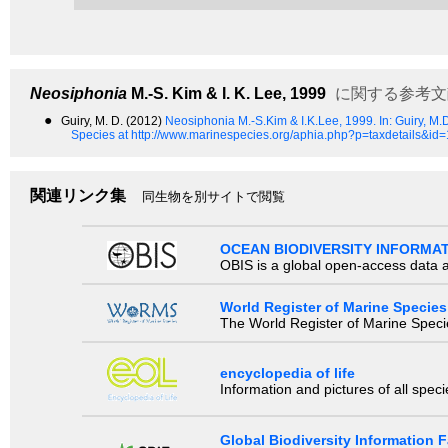
Neosiphonia
M.-S. Kim & I. K. Lee, 1999
に関する参考文
●
Guiry, M. D. (2012)
Neosiphonia M.-S.Kim & I.K.Lee, 1999.
In: Guiry, M
Species at http://www.marinespecies.org/aphia.php?p=taxdetails&id
関連リンク集
同生物を別サイトで閲覧
OCEAN BIODIVERSITY INFORMA
OBIS is a global open-access data a
World Register of Marine Species
The World Register of Marine Species
encyclopedia of life
Information and pictures of all spec
Global Biodiversity Information Fa