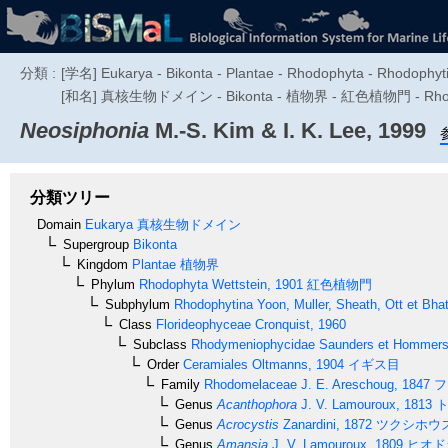
分類 :
[学名] Eukarya - Bikonta - Plantae - Rhodophyta - Rhodophy
[和名] 真核生物ドメイン - Bikonta - 植物界 - 紅色植物門 - Rhodop
Neosiphonia
M.-S. Kim & I. K. Lee, 1999
分類ツリー
Domain
Eukarya
真核生物ドメイン
Supergroup
Bikonta
Kingdom
Plantae
植物界
Phylum
Rhodophyta
Wettstein, 1901
紅色植物門
Subphylum
Rhodophytina
Yoon, Muller, Sheath, Ott et Bha
Class
Florideophyceae
Cronquist, 1960
Subclass
Rhodymeniophycidae
Saunders et Hommer
Order
Ceramiales
Oltmanns, 1904
イギス目
Family
Rhodomelaceae
J. E. Areschoug, 1847
フ
Genus
Acanthophora
J. V. Lamouroux, 1813
ト
Genus
Acrocystis
Zanardini, 1872
ツクシホウ
Genus
Amansia
J. V. Lamouroux, 1809
ヒオド