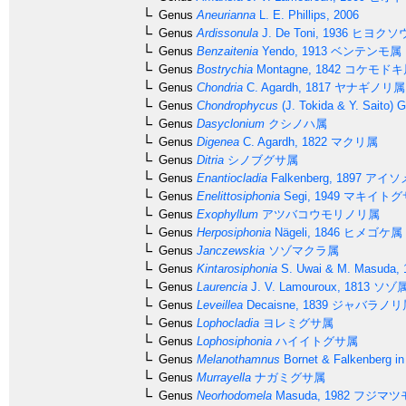
Genus
Aneurianna
L. E. Phillips, 2006
Genus
Ardissonula
J. De Toni, 1936
ヒヨクソ
Genus
Benzaitenia
Yendo, 1913
ベンテンモ属
Genus
Bostrychia
Montagne, 1842
コケモドキ
Genus
Chondria
C. Agardh, 1817
ヤナギノリ属
Genus
Chondrophycus
(J. Tokida & Y. Saito) G
Genus
Dasyclonium
クシノハ属
Genus
Digenea
C. Agardh, 1822
マクリ属
Genus
Ditria
シノブグサ属
Genus
Enantiocladia
Falkenberg, 1897
アイソ
Genus
Enelittosiphonia
Segi, 1949
マキイトグ
Genus
Exophyllum
アツバコウモリノリ属
Genus
Herposiphonia
Nägeli, 1846
ヒメゴケ属
Genus
Janczewskia
ソゾマクラ属
Genus
Kintarosiphonia
S. Uwai & M. Masuda, 
Genus
Laurencia
J. V. Lamouroux, 1813
ソゾ
Genus
Leveillea
Decaisne, 1839
ジャバラノリ
Genus
Lophocladia
ヨレミグサ属
Genus
Lophosiphonia
ハイイトグサ属
Genus
Melanothamnus
Bornet & Falkenberg in
Genus
Murrayella
ナガミグサ属
Genus
Neorhodomela
Masuda, 1982
フジマツ