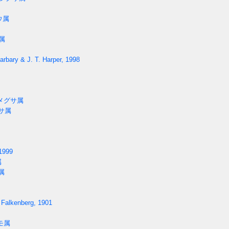
ウ属
属
arbary & J. T. Harper, 1998
メグサ属
サ属
1999
属
属
 Falkenberg, 1901
モ属