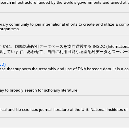
research infrastructure funded by the world’s governments and aimed a
e library community to join international efforts to create and utilize a 
) organisms.
配列データベースを協同運営する INSDC (International Nucleotide
集しています。あわせて、自由に利用可能な塩基配列データとスーパー
LD)
ase that supports the assembly and use of DNA barcode data. It is a col
 to broadly search for scholarly literature.
edical and life sciences journal literature at the U.S. National Institutes