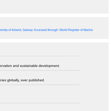
versity of Ireland, Galway. Accessed through: World Register of Marine
servation and sustainable development.
ies globally, ever published.