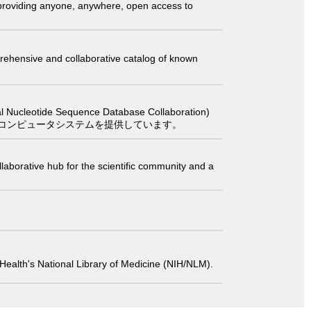
t providing anyone, anywhere, open access to
comprehensive and collaborative catalog of known
 Sequence Database Collaboration)
コンピュータシステムを提供しています。
laborative hub for the scientific community and a
 of Health's National Library of Medicine (NIH/NLM).