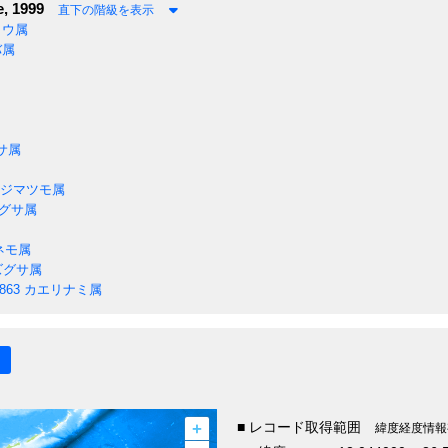
e, 1999
直下の階級を表示
ョウ属
バ属
サ属
ジマツモ属
グサ属
ネモ属
ズグサ属
1863
カエリナミ属
+
■ レコード取得範囲
緯度経度情報