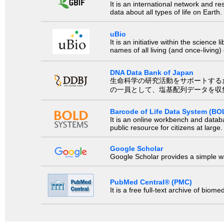
It is an international network and 
data about all types of life on Earth.
uBio
It is an initiative within the scienc
names of all living (and once-living
DNA Data Bank of Japan
生命科学の研究活動をサポートするために、国際塩基
の一員として、塩基配列データを収
Barcode of Life Data System (BO
It is an online workbench and datab
public resource for citizens at large.
Google Scholar
Google Scholar provides a simple way
PubMed Central® (PMC)
It is a free full-text archive of biom