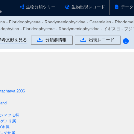
生物分類ツリー
生物出現レコード
データ
tina - Florideophyceae - Rhodymeniophycidae - Ceramiales - Rhodome
hytina - Florideophyceae - Rhodymeniophycidae - イギス目 -
参考文献を見る
分類群情報
出現レコード
ttacharya 2006
sand
ジマツモ科
ゲノリ属
ズキ属
シグサ属