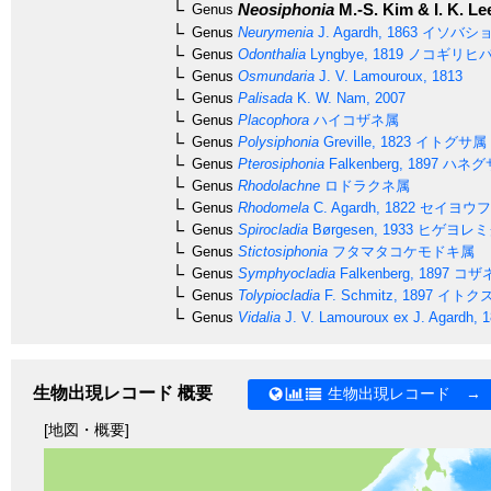
Neosiphonia
M.-S. Kim & I. K. Le
Genus
Genus
Neurymenia
J. Agardh, 1863
イソバシ
Genus
Odonthalia
Lyngbye, 1819
ノコギリヒ
Genus
Osmundaria
J. V. Lamouroux, 1813
Genus
Palisada
K. W. Nam, 2007
Genus
Placophora
ハイコザネ属
Genus
Polysiphonia
Greville, 1823
イトグサ属
Genus
Pterosiphonia
Falkenberg, 1897
ハネグ
Genus
Rhodolachne
ロドラクネ属
Genus
Rhodomela
C. Agardh, 1822
セイヨウフ
Genus
Spirocladia
Børgesen, 1933
ヒゲヨレミ
Genus
Stictosiphonia
フタマタコケモドキ属
Genus
Symphyocladia
Falkenberg, 1897
コザ
Genus
Tolypiocladia
F. Schmitz, 1897
イトク
Genus
Vidalia
J. V. Lamouroux ex J. Agardh, 
生物出現レコード 概要
生物出現レコード →
[地図・概要]