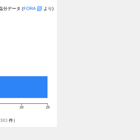
塩分データ (
FORA
より)
20
25
383
件）