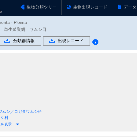
生物分類ツリー
生物出現レコード
データ
nonta - Ploima
物門 - 単生殖巣綱 - ワムシ目
分類群情報
出現レコード
ワムシ／コガタワムシ科
ムシ科
級を表示