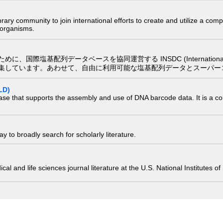
e library community to join international efforts to create and utilize a 
) organisms.
配列データベースを協同運営する INSDC (International Nucleotide
集しています。あわせて、自由に利用可能な塩基配列データとスーパー
LD)
ase that supports the assembly and use of DNA barcode data. It is a col
 to broadly search for scholarly literature.
edical and life sciences journal literature at the U.S. National Institutes