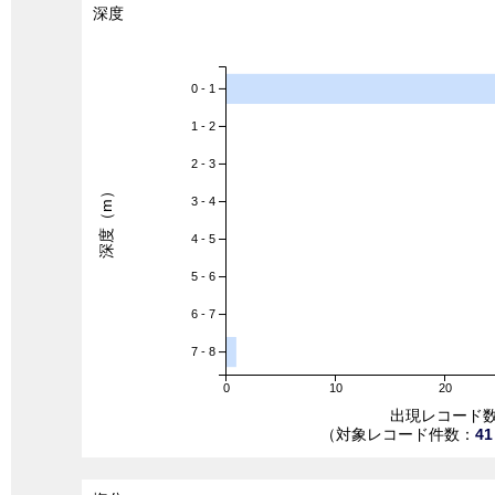
深度
0 - 1
1 - 2
2 - 3
深度（m）
3 - 4
4 - 5
5 - 6
6 - 7
7 - 8
0
10
20
出現レコード
（対象レコード件数：
41