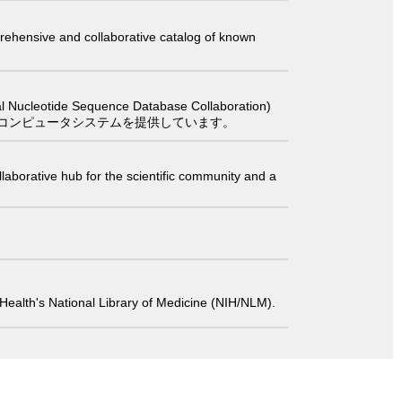
comprehensive and collaborative catalog of known
 Sequence Database Collaboration)
コンピュータシステムを提供しています。
laborative hub for the scientific community and a
 of Health's National Library of Medicine (NIH/NLM).