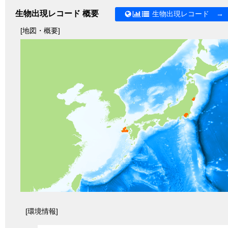
生物出現レコード 概要
生物出現レコード →
[地図・概要]
[環境情報]