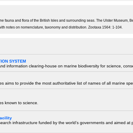
ine fauna and flora of the British Isles and surrounding seas. The Ulster Museum,
, with notes on nomenclature, taxonomy and distribution. Zootaxa 1564: 1-104.
TION SYSTEM
nd information clearing-house on marine biodiversity for science, con
 aims to provide the most authoritative list of names of all marine spec
ies known to science.
cility
research infrastructure funded by the world’s governments and aimed a