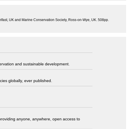
 Belfast, UK and Marine Conservation Society, Ross-on-Wye, UK. 508pp.
servation and sustainable development.
ies globally, ever published.
t providing anyone, anywhere, open access to