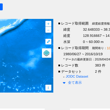
+
■ レコード取得範囲
緯度経度情報
–
緯度
32.648333 ~ 38.
経度
128.916667 ~ 14
⤢
水深
0 ~ 60.000 m
■ レコード取得期間
1
期間有り：
1980/06/27 ~ 2016/10/19
* データの最終更新日：2026/04/24
■ レコード数
383 件
■ データセット
2 件
JODC Dataset
全て表示
i