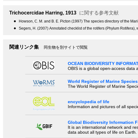
Trichocercidae
Harring, 1913
に関する参考文献
●
Howson, C. M. and B. E. Picton (1997) The species directory of the Mar
●
Segers, H. (2007) Annotated checklist of the rotifers (Phylum Rotifera)
関連リンク集
同生物を別サイトで閲覧
OCEAN BIODIVERSITY INFORMA
OBIS is a global open-access data a
World Register of Marine Species
The World Register of Marine Species
encyclopedia of life
Information and pictures of all spec
Global Biodiversity Information Fa
It is an international network and 
data about all types of life on Earth.