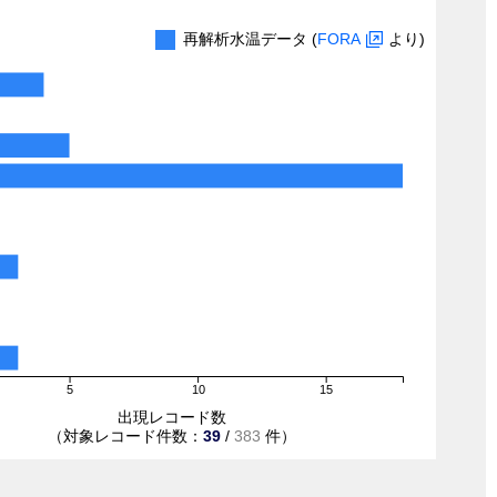
再解析水温データ (
FORA
より)
5
10
15
出現レコード数
（対象レコード件数：
39
/
383
件）