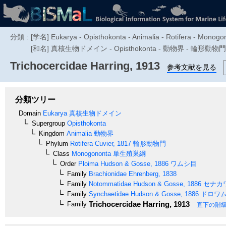
分類 :
[学名] Eukarya - Opisthokonta - Animalia - Rotifera - Monogo
[和名] 真核生物ドメイン - Opisthokonta - 動物界 - 輪形動
Trichocercidae
Harring, 1913
参考文献を見る
分類ツリー
Domain
Eukarya
真核生物ドメイン
Supergroup
Opisthokonta
Kingdom
Animalia
動物界
Phylum
Rotifera
Cuvier, 1817
輪形動物門
Class
Monogononta
単生殖巣綱
Order
Ploima
Hudson & Gosse, 1886
ワムシ目
Family
Brachionidae
Ehrenberg, 1838
Family
Notommatidae
Hudson & Gosse, 1886
セナカ
Family
Synchaetidae
Hudson & Gosse, 1886
ドロワ
Trichocercidae
Harring, 1913
Family
直下の階