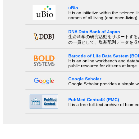
uBio
It is an initiative within the scienc
names of all living (and once-living
DNA Data Bank of Japan
生命科学の研究活動をサポートするために、国際塩基
の一員として、塩基配列データを収
Barcode of Life Data System (BO
It is an online workbench and datab
public resource for citizens at large.
Google Scholar
Google Scholar provides a simple way
PubMed Central® (PMC)
It is a free full-text archive of biom