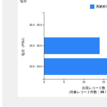
塩分
再解析
35.0 - 36.0
塩分（PSU）
34.0 - 35.0
33.0 - 34.0
0
5
10
15
出現レコード数
（対象レコード件数：
39
/