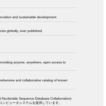
servation and sustainable development.
ies globally, ever published.
t providing anyone, anywhere, open access to
comprehensive and collaborative catalog of known
 Sequence Database Collaboration)
コンピュータシステムを提供しています。