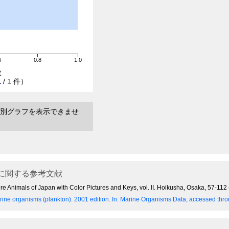
6
0.8
1.0
数
1
/
1
件）
別グラフを表示できませ
に関する参考文献
re Animals of Japan with Color Pictures and Keys, vol. II. Hoikusha, Osaka, 57-112
ine organisms (plankton). 2001 edition.
In: Marine Organisms Data, accessed throu