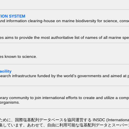
TION SYSTEM
nd information clearing-house on marine biodiversity for science, con
 aims to provide the most authoritative list of names of all marine spec
ies known to science.
cility
research infrastructure funded by the world’s governments and aimed a
e library community to join international efforts to create and utilize a 
) organisms.
配列データベースを協同運営する INSDC (International Nucleotide
集しています。あわせて、自由に利用可能な塩基配列データとスーパー