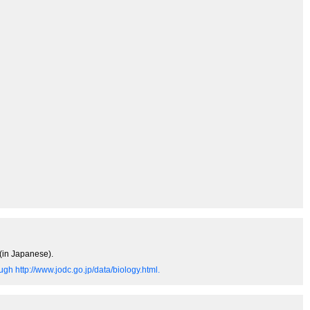
 (in Japanese).
gh http://www.jodc.go.jp/data/biology.html.