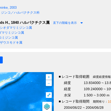
minke, 2003
ミジンコ／ハルパクチクス科
ds H., 1840
ハルパクチクス属
直下の階級を表示
シオダマリミジンコ属
ダマリミジンコ属
コミジンコ属
ザウスモドキ属
+
■ レコード取得範囲
緯度経度情報
–
緯度
13.834000 ~ 13.
経度
109.240000 ~ 10
⤢
水深
1.500 ~ 3.000 m
■ レコード取得期間
1
期間有り：
2004/06/22 ~ 2004/06/28