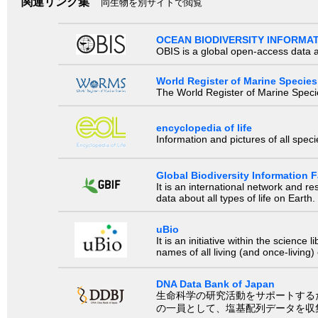
関連リンク集
同生物を別サイトで閲覧
OCEAN BIODIVERSITY INFORMA
OBIS is a global open-access data a
World Register of Marine Species
The World Register of Marine Species
encyclopedia of life
Information and pictures of all spec
Global Biodiversity Information Fa
It is an international network and 
data about all types of life on Earth.
uBio
It is an initiative within the scienc
names of all living (and once-living
DNA Data Bank of Japan
生命科学の研究活動をサポートするために、国際塩基
の一員として、塩基配列データを収