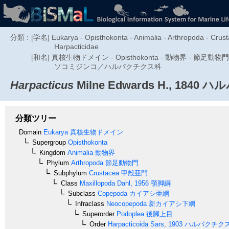
分類 :
[学名] Eukarya - Opisthokonta - Animalia - Arthropoda - Crus
Harpacticidae
[和名] 真核生物ドメイン - Opisthokonta - 動物界 - 節足動物門 
ソコミジンコ／ハルパクチクス科
Harpacticus
Milne Edwards H., 1840
ハル
分類ツリー
Domain
Eukarya
真核生物ドメイン
Supergroup
Opisthokonta
Kingdom
Animalia
動物界
Phylum
Arthropoda
節足動物門
Subphylum
Crustacea
甲殻亜門
Class
Maxillopoda
Dahl, 1956
顎脚綱
Subclass
Copepoda
カイアシ亜綱
Infraclass
Neocopepoda
新カイアシ下綱
Superorder
Podoplea
後脚上目
Order
Harpacticoida
Sars, 1903
ハルパクチク