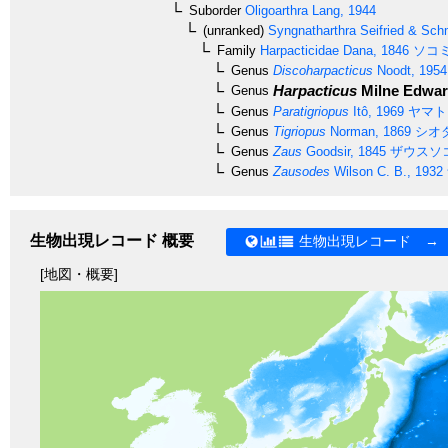
Suborder
Oligoarthra
Lang, 1944
(unranked)
Syngnatharthra
Seifried & Sch
Family
Harpacticidae
Dana, 1846
ソコ
Genus
Discoharpacticus
Noodt, 1954
Harpacticus
Milne Edwar
Genus
Genus
Paratigriopus
Itô, 1969
ヤマト
Genus
Tigriopus
Norman, 1869
シオ
Genus
Zaus
Goodsir, 1845
ザウスソ
Genus
Zausodes
Wilson C. B., 1932
生物出現レコード 概要
生物出現レコード →
[地図・概要]