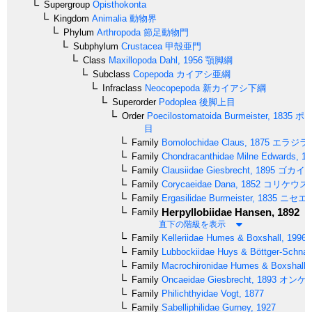
Supergroup
Opisthokonta
Kingdom
Animalia
動物界
Phylum
Arthropoda
節足動物門
Subphylum
Crustacea
甲殻亜門
Class
Maxillopoda
Dahl, 1956
顎脚綱
Subclass
Copepoda
カイアシ亜綱
Infraclass
Neocopepoda
新カイアシ下綱
Superorder
Podoplea
後脚上目
Order
Poecilostomatoida
Burmeister, 1835
ポエ
目
Family
Bomolochidae
Claus, 1875
エラジラ
Family
Chondracanthidae
Milne Edwards, 18
Family
Clausiidae
Giesbrecht, 1895
ゴカイ
Family
Corycaeidae
Dana, 1852
コリケウス
Family
Ergasilidae
Burmeister, 1835
ニセエ
Herpyllobiidae
Hansen, 1892
Family
直下の階級を表示
Family
Kelleriidae
Humes & Boxshall, 1996
Family
Lubbockiidae
Huys & Böttger-Schnac
Family
Macrochironidae
Humes & Boxshall,
Family
Oncaeidae
Giesbrecht, 1893
オンケ
Family
Philichthyidae
Vogt, 1877
Family
Sabelliphilidae
Gurney, 1927