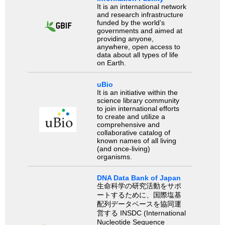
It is an international network
and research infrastructure
funded by the world’s
governments and aimed at
providing anyone,
anywhere, open access to
data about all types of life
on Earth.
uBio
It is an initiative within the
science library community
to join international efforts
to create and utilize a
comprehensive and
collaborative catalog of
known names of all living
(and once-living)
organisms.
DNA Data Bank of Japan
生命科学の研究活動をサポ
ートするために、国際塩基
配列データベースを協同運
営する INSDC (International
Nucleotide Sequence