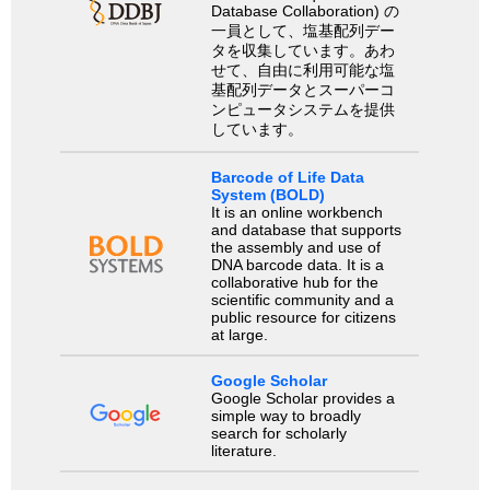
Database Collaboration) の
一員として、塩基配列デー
タを収集しています。あわ
せて、自由に利用可能な塩
基配列データとスーパーコ
ンピュータシステムを提供
しています。
Barcode of Life Data
System (BOLD)
It is an online workbench
and database that supports
the assembly and use of
DNA barcode data. It is a
collaborative hub for the
scientific community and a
public resource for citizens
at large.
Google Scholar
Google Scholar provides a
simple way to broadly
search for scholarly
literature.