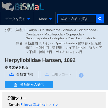
データを見る
More
分類 :
[学名] Eukarya - Opisthokonta - Animalia - Arthropoda -
Crustacea - Maxillopoda - Copepoda -
Neocopepoda - Podoplea - Poecilostomatoida
[和名] 真核生物ドメイン - Opisthokonta - 動物界 - 節足動
物門 - 甲殻亜門 - 顎脚綱 - カイアシ亜綱 - 新カイア
シ下綱 - 後脚上目 - ポエキロストム目
Herpyllobiidae
Hansen, 1892
参考文献を見る
分類群情報
出現レコード
分類情報の提供
分類ツリー
Domain
Eukarya
真核生物ドメイン