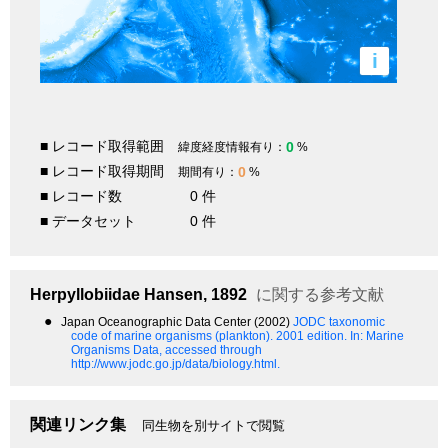
i
■ レコード取得範囲
0
緯度経度情報有り：
%
■ レコード取得期間
0
期間有り：
%
■ レコード数
0 件
■ データセット
0 件
Herpyllobiidae
Hansen, 1892
に関する参考文献
●
Japan Oceanographic Data Center (2002)
JODC taxonomic
code of marine organisms (plankton). 2001 edition.
In: Marine
Organisms Data, accessed through
http://www.jodc.go.jp/data/biology.html.
関連リンク集
同生物を別サイトで閲覧