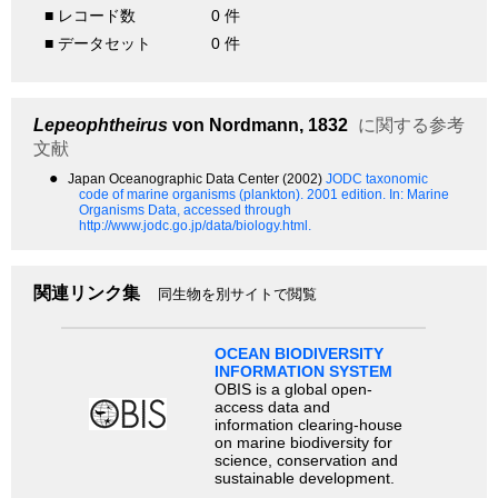
■ レコード数
0 件
■ データセット
0 件
Lepeophtheirus
von Nordmann, 1832
に関する参考
文献
●
Japan Oceanographic Data Center (2002)
JODC taxonomic
code of marine organisms (plankton). 2001 edition.
In: Marine
Organisms Data, accessed through
http://www.jodc.go.jp/data/biology.html.
関連リンク集
同生物を別サイトで閲覧
OCEAN BIODIVERSITY
INFORMATION SYSTEM
OBIS is a global open-
access data and
information clearing-house
on marine biodiversity for
science, conservation and
sustainable development.