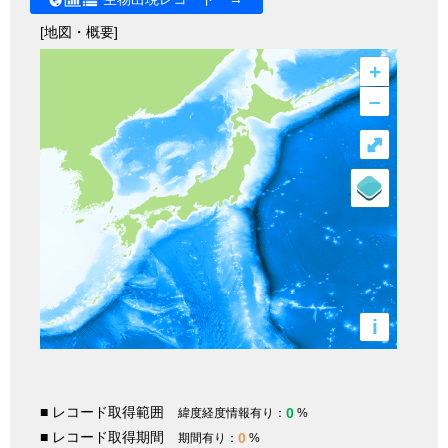
[地図・概要]
+
–
⤢
i
■ レコード取得範囲
0
緯度経度情報有り：
%
■ レコード取得期間
0
期間有り：
%