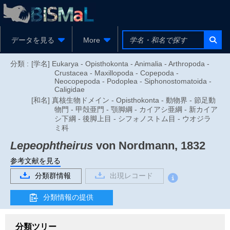
データを見る
More
分類 :
[学名] Eukarya - Opisthokonta - Animalia - Arthropoda -
Crustacea - Maxillopoda - Copepoda -
Neocopepoda - Podoplea - Siphonostomatoida -
Caligidae
[和名] 真核生物ドメイン - Opisthokonta - 動物界 - 節足動
物門 - 甲殻亜門 - 顎脚綱 - カイアシ亜綱 - 新カイア
シ下綱 - 後脚上目 - シフォノストム目 - ウオジラ
ミ科
Lepeophtheirus
von Nordmann, 1832
参考文献を見る
分類群情報
出現レコード
分類情報の提供
分類ツリー