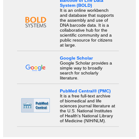
Barcode of Life Data
System (BOLD)
It is an online workbench
and database that supports
the assembly and use of
DNA barcode data. It is a
collaborative hub for the
scientific community and a
public resource for citizens
at large.
Google Scholar
Google Scholar provides a
simple way to broadly
search for scholarly
literature.
PubMed Central® (PMC)
It is a free full-text archive
of biomedical and life
sciences journal literature at
the U.S. National Institutes
of Health's National Library
of Medicine (NIH/NLM).