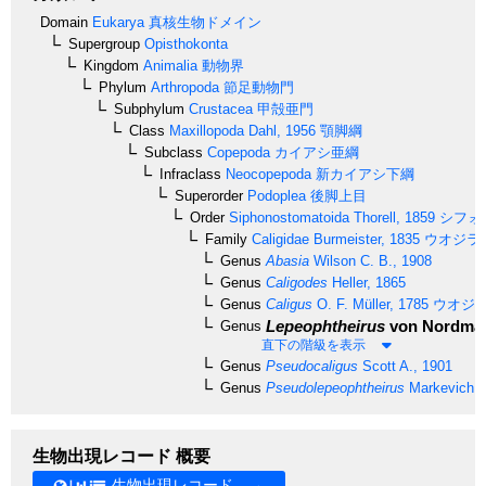
Domain
Eukarya
真核生物ドメイン
Supergroup
Opisthokonta
Kingdom
Animalia
動物界
Phylum
Arthropoda
節足動物門
Subphylum
Crustacea
甲殻亜門
Class
Maxillopoda
Dahl, 1956
顎脚綱
Subclass
Copepoda
カイアシ亜綱
Infraclass
Neocopepoda
新カイアシ下綱
Superorder
Podoplea
後脚上目
Order
Siphonostomatoida
Thorell, 1859
シフォ
Family
Caligidae
Burmeister, 1835
ウオジラ
Genus
Abasia
Wilson C. B., 1908
Genus
Caligodes
Heller, 1865
Genus
Caligus
O. F. Müller, 1785
ウオジ
Lepeophtheirus
von Nordman
Genus
直下の階級を表示
Genus
Pseudocaligus
Scott A., 1901
Genus
Pseudolepeophtheirus
Markevich, 
生物出現レコード 概要
生物出現レコード →