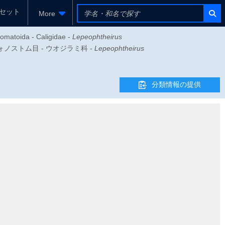
セット
More
omatoida - Caligidae -
Lepeophtheirus
シフォノストム目 - ウオジラミ科 -
Lepeophtheirus
分類情報の提供