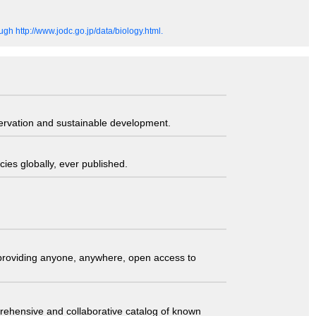
gh http://www.jodc.go.jp/data/biology.html.
servation and sustainable development.
ies globally, ever published.
t providing anyone, anywhere, open access to
comprehensive and collaborative catalog of known