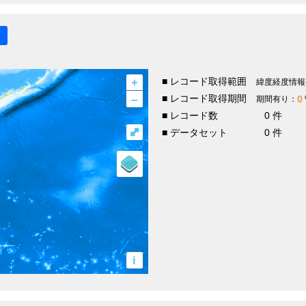
+
■ レコード取得範囲
緯度経度情報
–
■ レコード取得期間
0
期間有り：
■ レコード数
0 件
⤢
■ データセット
0 件
i