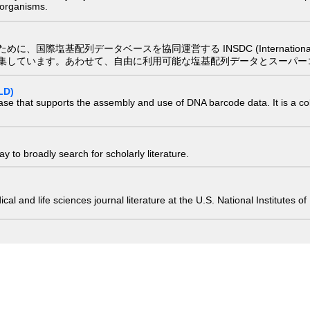
) organisms.
配列データベースを協同運営する INSDC (International Nucleotide
集しています。あわせて、自由に利用可能な塩基配列データとスーパー
LD)
ase that supports the assembly and use of DNA barcode data. It is a col
 to broadly search for scholarly literature.
edical and life sciences journal literature at the U.S. National Institutes