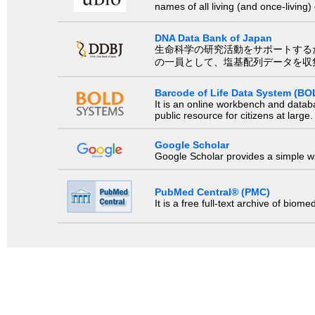
names of all living (and once-living
DNA Data Bank of Japan
生命科学の研究活動をサポートするために、国際塩基
の一員として、塩基配列データを収
Barcode of Life Data System (BO
It is an online workbench and datab
public resource for citizens at large.
Google Scholar
Google Scholar provides a simple way
PubMed Central® (PMC)
It is a free full-text archive of biom