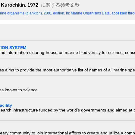
 Kurochkin, 1972
に関する参考文献
ine organisms (plankton). 2001 edition.
In: Marine Organisms Data, accessed throu
TION SYSTEM
nd information clearing-house on marine biodiversity for science, con
 aims to provide the most authoritative list of names of all marine spec
ies known to science.
cility
research infrastructure funded by the world’s governments and aimed a
e library community to join international efforts to create and utilize a 