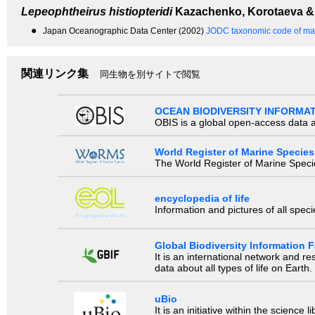
Lepeophtheirus histiopteridi
Kazachenko, Korotaeva &
●
Japan Oceanographic Data Center (2002)
JODC taxonomic code of mar
関連リンク集
同生物を別サイトで閲覧
OCEAN BIODIVERSITY INFORMA
OBIS is a global open-access data a
World Register of Marine Species
The World Register of Marine Species
encyclopedia of life
Information and pictures of all spec
Global Biodiversity Information Fa
It is an international network and 
data about all types of life on Earth.
uBio
It is an initiative within the scienc