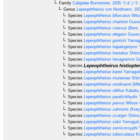
Family
Caligidae
Burmeister, 1835
ウオジラ
Genus
Lepeophtheirus
von Nordmann, 18
Species
Lepeophtheirus bifurcatus
Wils
Species
Lepeophtheirus chantoni
Gusev
Species
Lepeophtheirus crassus
(Bere,
Species
Lepeophtheirus elegans
Gusev,
Species
Lepeophtheirus goniistii
Yamagu
Species
Lepeophtheirus hapalogenyos
Y
Species
Lepeophtheirus hastatus
Shiino
Species
Lepeophtheirus hexagrammi
Gu
Lepeophtheirus histiopter
Species
Species
Lepeophtheirus kareii
Yamaguti
Species
Lepeophtheirus muraenae
Shii
Species
Lepeophtheirus nordmanni
(Mil
Species
Lepeophtheirus oblitus
Kabata,
Species
Lepeophtheirus paralichthydis
Y
Species
Lepeophtheirus parvus
Wilson 
Species
Lepeophtheirus salmonis
(Krøy
Species
Lepeophtheirus scutiger
Shiino
Species
Lepeophtheirus sekii
Yamaguti,
Species
Lepeophtheirus semicossyphi
Y
Species
Lepeophtheirus tuberculatus
Ki