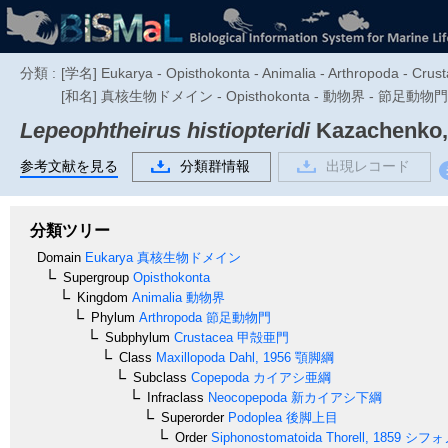
分類 :
[学名] Eukarya - Opisthokonta - Animalia - Arthropoda - Crus
[和名] 真核生物ドメイン - Opisthokonta - 動物界 - 節
Lepeophtheirus histiopteridi
Kazachenko, 
参考文献を見る
分類群情報
出現レコード
分類ツリー
Domain
Eukarya
真核生物ドメイン
Supergroup
Opisthokonta
Kingdom
Animalia
動物界
Phylum
Arthropoda
節足動物門
Subphylum
Crustacea
甲殻亜門
Class
Maxillopoda
Dahl, 1956
顎脚綱
Subclass
Copepoda
カイアシ亜綱
Infraclass
Neocopepoda
新カイアシ下綱
Superorder
Podoplea
後脚上目
Order
Siphonostomatoida
Thorell, 1859
シフォ