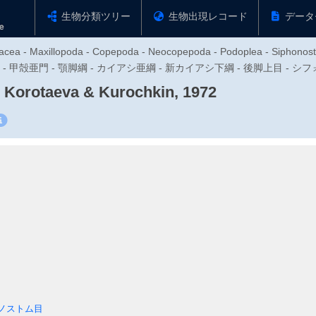
生物分類ツリー
生物出現レコード
データ
tacea - Maxillopoda - Copepoda - Neocopepoda - Podoplea - Siphonost
足動物門 - 甲殻亜門 - 顎脚綱 - カイアシ亜綱 - 新カイアシ下綱 - 後脚上目 - 
Korotaeva & Kurochkin, 1972
ノストム目