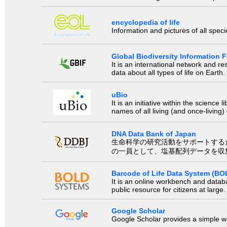
encyclopedia of life
Information and pictures of all spec
Global Biodiversity Information Fa
It is an international network and 
data about all types of life on Earth.
uBio
It is an initiative within the scienc
names of all living (and once-living
DNA Data Bank of Japan
生命科学の研究活動をサポートするために、国際塩基
の一員として、塩基配列データを収
Barcode of Life Data System (BO
It is an online workbench and datab
public resource for citizens at large.
Google Scholar
Google Scholar provides a simple way