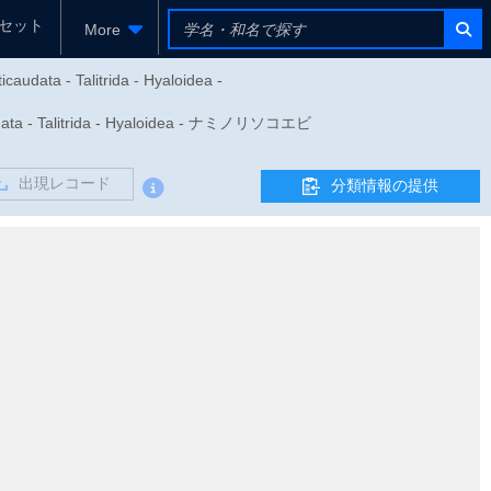
セット
More
audata - Talitrida - Hyaloidea -
 Talitrida - Hyaloidea - ナミノリソコエビ
出現レコード
分類情報の提供