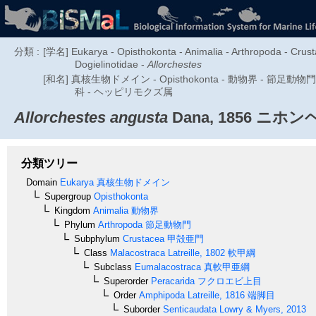
分類 :
[学名] Eukarya - Opisthokonta - Animalia - Arthropoda - Crusta
Dogielinotidae -
Allorchestes
[和名] 真核生物ドメイン - Opisthokonta - 動物界 - 節足動物門 -
科 - ヘッピリモクズ属
Allorchestes angusta
Dana, 1856
ニホン
分類ツリー
Domain
Eukarya
真核生物ドメイン
Supergroup
Opisthokonta
Kingdom
Animalia
動物界
Phylum
Arthropoda
節足動物門
Subphylum
Crustacea
甲殻亜門
Class
Malacostraca
Latreille, 1802
軟甲綱
Subclass
Eumalacostraca
真軟甲亜綱
Superorder
Peracarida
フクロエビ上目
Order
Amphipoda
Latreille, 1816
端脚目
Suborder
Senticaudata
Lowry & Myers, 2013