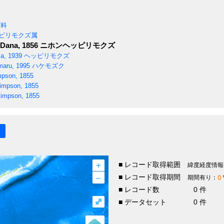
ビ科
ピリモクズ属
Dana, 1856
ニホンヘッピリモクズ
a, 1939
ヘッピリモクズ
maru, 1995
ハケモズク
pson, 1855
impson, 1855
impson, 1855
+
■ レコード取得範囲
緯度経度情報
–
■ レコード取得期間
0
期間有り：
■ レコード数
0 件
⤢
■ データセット
0 件