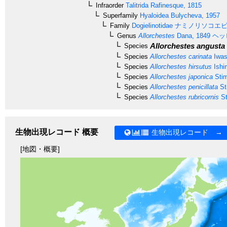
Infraorder
Talitrida
Rafinesque, 1815
Superfamily
Hyaloidea
Bulycheva, 1957
Family
Dogielinotidae
ナミノリソコエ
Genus
Allorchestes
Dana, 1849
ヘッ
Allorchestes angusta
Species
Species
Allorchestes carinata
Iwas
Species
Allorchestes hirsutus
Ishi
Species
Allorchestes japonica
Stim
Species
Allorchestes penicillata
St
Species
Allorchestes rubricornis
St
生物出現レコード 概要
生物出現レコード →
[地図・概要]