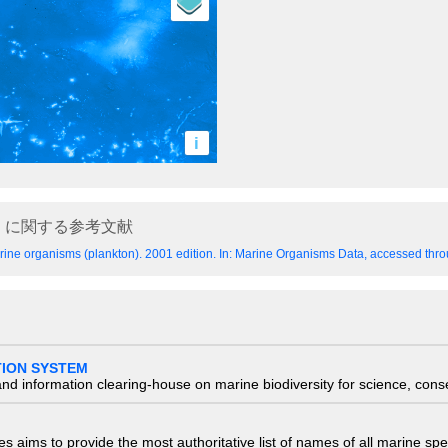
i
に関する参考文献
ine organisms (plankton). 2001 edition.
In: Marine Organisms Data, accessed throu
TION SYSTEM
nd information clearing-house on marine biodiversity for science, con
 aims to provide the most authoritative list of names of all marine spec