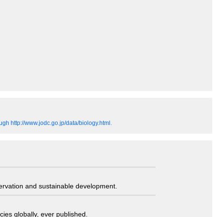
gh http://www.jodc.go.jp/data/biology.html.
servation and sustainable development.
ies globally, ever published.