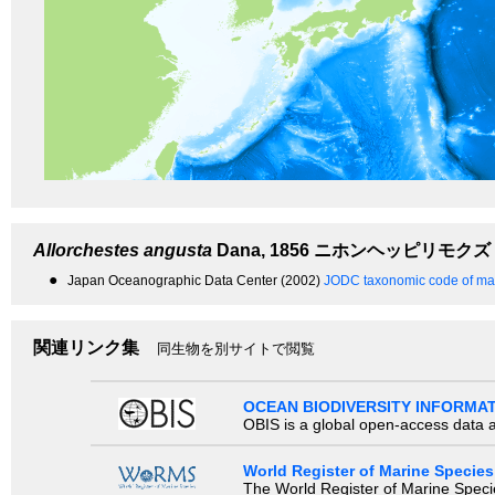
Allorchestes angusta
Dana, 1856
ニホンヘッピリモクズ
●
Japan Oceanographic Data Center (2002)
JODC taxonomic code of mar
関連リンク集
同生物を別サイトで閲覧
OCEAN BIODIVERSITY INFORMA
OBIS is a global open-access data a
World Register of Marine Species
The World Register of Marine Species