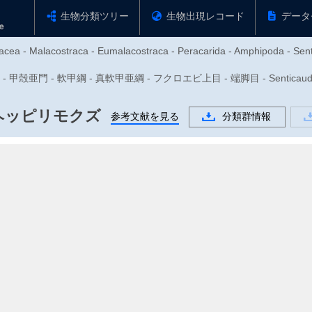
生物分類ツリー
生物出現レコード
データ
cea - Malacostraca - Eumalacostraca - Peracarida - Amphipoda - Sentic
 甲殻亜門 - 軟甲綱 - 真軟甲亜綱 - フクロエビ上目 - 端脚目 - Senticaudata -
ヘッピリモクズ
参考文献を見る
分類群情報