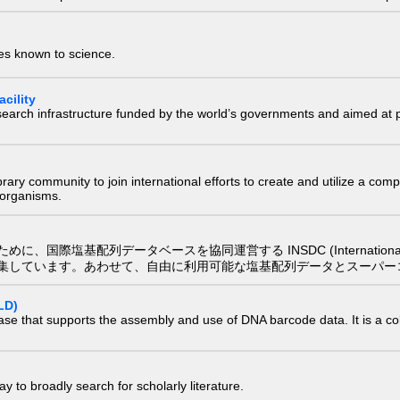
ies known to science.
cility
research infrastructure funded by the world’s governments and aimed a
e library community to join international efforts to create and utilize a 
) organisms.
配列データベースを協同運営する INSDC (International Nucleotide
集しています。あわせて、自由に利用可能な塩基配列データとスーパー
LD)
ase that supports the assembly and use of DNA barcode data. It is a col
 to broadly search for scholarly literature.