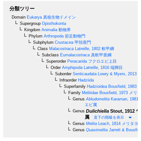
分類ツリー
Domain
Eukarya
真核生物ドメイン
Supergroup
Opisthokonta
Kingdom
Animalia
動物界
Phylum
Arthropoda
節足動物門
Subphylum
Crustacea
甲殻亜門
Class
Malacostraca
Latreille, 1802
軟甲綱
Subclass
Eumalacostraca
真軟甲亜綱
Superorder
Peracarida
フクロエビ上目
Order
Amphipoda
Latreille, 1816
端脚目
Suborder
Senticaudata
Lowry & Myers, 2013
Infraorder
Hadziida
Superfamily
Hadzioidea
Bousfield, 1983
ハ
Family
Melitidae
Bousfield, 1973
メリタ
Genus
Abludomelita
Karaman, 1981
エビ属
Dulichiella
Stout, 1912
ウ
Genus
属
直下の階級を表示
Genus
Melita
Leach, 1814
メリタヨ
Genus
Quasimelita
Jarrett & Bousfie