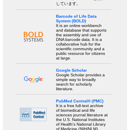
しています。
Barcode of Life Data
System (BOLD)
It is an online workbench
and database that supports
the assembly and use of
DNA barcode data. It is a
collaborative hub for the
scientific community and a
public resource for citizens
at large.
Google Scholar
Google Scholar provides a
simple way to broadly
search for scholarly
literature.
PubMed Central® (PMC)
It is a free full-text archive
of biomedical and life
sciences journal literature at
the U.S. National Institutes
of Health's National Library
of Medicine (NIH/NLM).