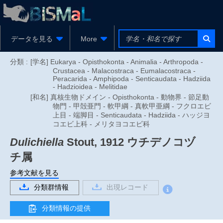
データを見る
More
分類 :
[学名] Eukarya - Opisthokonta - Animalia - Arthropoda -
Crustacea - Malacostraca - Eumalacostraca -
Peracarida - Amphipoda - Senticaudata - Hadziida
- Hadzioidea - Melitidae
[和名] 真核生物ドメイン - Opisthokonta - 動物界 - 節足動
物門 - 甲殻亜門 - 軟甲綱 - 真軟甲亜綱 - フクロエビ
上目 - 端脚目 - Senticaudata - Hadziida - ハッジヨ
コエビ上科 - メリタヨコエビ科
Dulichiella
Stout, 1912
ウチデノコヅ
チ属
参考文献を見る
分類群情報
出現レコード
分類情報の提供