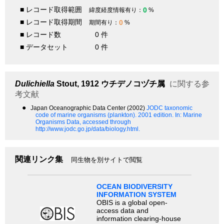
■ レコード取得範囲
0
緯度経度情報有り：
%
■ レコード取得期間
0
期間有り：
%
■ レコード数
0 件
■ データセット
0 件
Dulichiella
Stout, 1912
ウチデノコヅチ属
に関する参
考文献
●
Japan Oceanographic Data Center (2002)
JODC taxonomic
code of marine organisms (plankton). 2001 edition.
In: Marine
Organisms Data, accessed through
http://www.jodc.go.jp/data/biology.html.
関連リンク集
同生物を別サイトで閲覧
OCEAN BIODIVERSITY
INFORMATION SYSTEM
OBIS is a global open-
access data and
information clearing-house