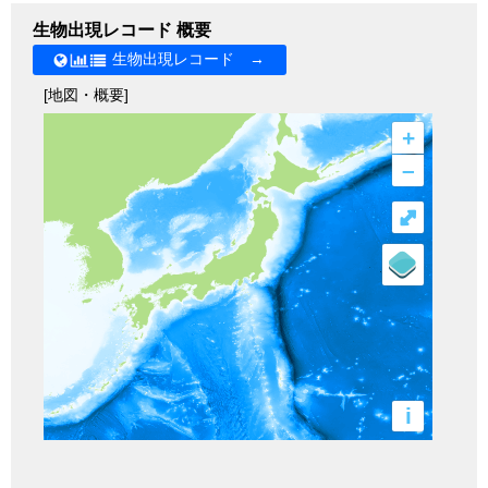
生物出現レコード 概要
生物出現レコード →
[地図・概要]
+
–
⤢
i