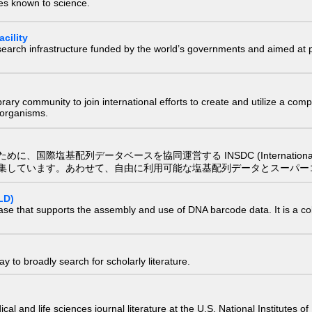
ies known to science.
cility
research infrastructure funded by the world’s governments and aimed a
e library community to join international efforts to create and utilize a 
) organisms.
配列データベースを協同運営する INSDC (International Nucleotide
集しています。あわせて、自由に利用可能な塩基配列データとスーパー
LD)
ase that supports the assembly and use of DNA barcode data. It is a col
 to broadly search for scholarly literature.
edical and life sciences journal literature at the U.S. National Institutes