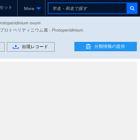
セット
More
rotoperidinium ovum
ウム科 - プロトペリディニウム属 -
Protoperidinium
分類情報の提供
出現レコード