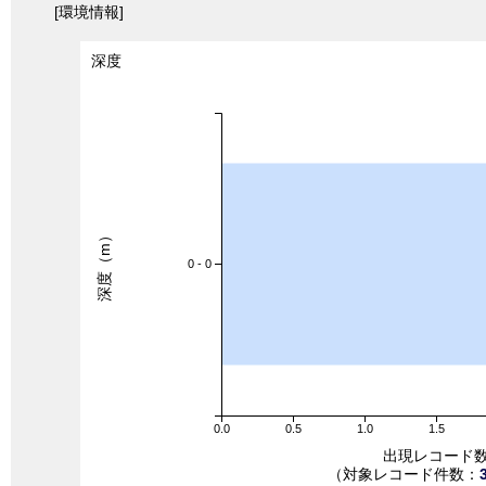
[環境情報]
深度
深度（m）
0 - 0
0.0
0.5
1.0
1.5
出現レコード
（対象レコード件数：