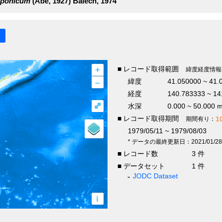
pponicum
(Abé, 1927) Balech, 1974
+
■ レコード取得範囲
緯度経度情報
–
緯度
41.050000 ~ 41.
経度
140.783333 ~ 14
⤢
水深
0.000 ~ 50.000 
■ レコード取得期間
1
期間有り：
1979/05/11 ~ 1979/08/03
* データの最終更新日：2021/01/28
■ レコード数
3 件
■ データセット
1 件
JODC Dataset
i