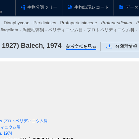
生物分類ツリー
生物出現レコード
データ
 - Dinophyceae - Peridiniales - Protoperidiniaceae -
Protoperidinium
-
P
zoa - Dinoflagellata - 渦鞭毛藻綱 - ペリディニウム目 - プロトペリディニ
 1927) Balech, 1974
参考文献を見る
分類群情報
es
プロトペリディニウム科
ィニウム属
h, 1974