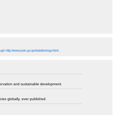
gh http://www.jodc.go.jp/data/biology.html.
servation and sustainable development.
ies globally, ever published.