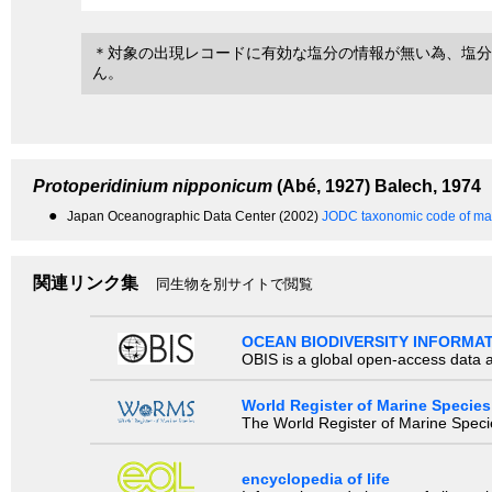
＊対象の出現レコードに有効な塩分の情報が無い為、塩分
ん。
Protoperidinium nipponicum
(Abé, 1927) Balech, 1974
●
Japan Oceanographic Data Center (2002)
JODC taxonomic code of mar
関連リンク集
同生物を別サイトで閲覧
OCEAN BIODIVERSITY INFORMA
OBIS is a global open-access data a
World Register of Marine Species
The World Register of Marine Species
encyclopedia of life