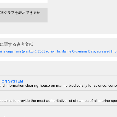
別グラフを表示できませ
に関する参考文献
ine organisms (plankton). 2001 edition.
In: Marine Organisms Data, accessed throu
TION SYSTEM
nd information clearing-house on marine biodiversity for science, con
 aims to provide the most authoritative list of names of all marine spec