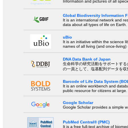
Information and pictures of all spec
Global Biodiversity Information Fa
It is an international network and 
data about all types of life on Earth.
uBio
It is an initiative within the scienc
names of all living (and once-living
DNA Data Bank of Japan
生命科学の研究活動をサポートするために、国際塩基
の一員として、塩基配列データを収
Barcode of Life Data System (BO
It is an online workbench and datab
public resource for citizens at large.
Google Scholar
Google Scholar provides a simple way
PubMed Central® (PMC)
It is a free full-text archive of biom