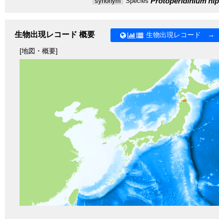
Protoperidinium ni
synonym
Species
生物出現レコード 概要
生物出現レコード →
[地図・概要]