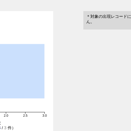
＊対象の出現レコード
ん。
2.0
2.5
3.0
数
3
/
3
件）