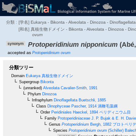
分類 :
[学名] Eukarya - Bikonta - Alveolata - Dinozoa - Dinoflagellata
[和名] 真核生物ドメイン - Bikonta - Alveolata - Dino
ovum
Protoperidinium nipponicum
(Abé,
synonym
accepted as
Protoperidinium ovum
分類ツリー
Domain
Eukarya
真核生物ドメイン
Supergroup
Bikonta
(unranked)
Alveolata
Cavalier-Smith, 1991
Phylum
Dinozoa
Infraphylum
Dinoflagellata
Buetschli, 1885
Class
Dinophyceae
Pascher, 1914
渦鞭毛藻綱
Order
Peridiniales
Haeckel, 1894
ペリディニウム目
Family
Protoperidiniaceae
J. P. Bujak & E. H. Davi
Genus
Protoperidinium
Bergh, 1882
プロトペリデ
Species
Protoperidinium ovum
(Schiller) Balec