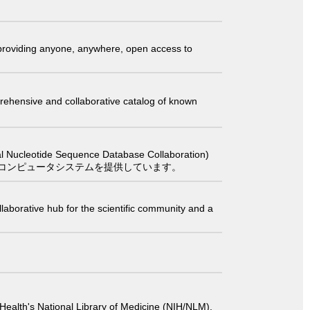
t providing anyone, anywhere, open access to
comprehensive and collaborative catalog of known
 Sequence Database Collaboration)
コンピュータシステムを提供しています。
laborative hub for the scientific community and a
 of Health's National Library of Medicine (NIH/NLM).