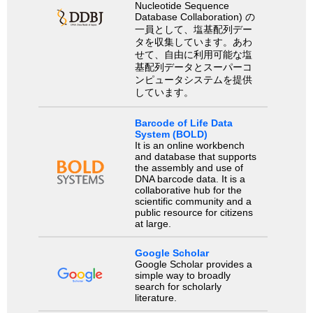
Nucleotide Sequence
Database Collaboration) の
一員として、塩基配列デー
タを収集しています。あわ
せて、自由に利用可能な塩
基配列データとスーパーコ
ンピュータシステムを提供
しています。
Barcode of Life Data
System (BOLD)
It is an online workbench
and database that supports
the assembly and use of
DNA barcode data. It is a
collaborative hub for the
scientific community and a
public resource for citizens
at large.
Google Scholar
Google Scholar provides a
simple way to broadly
search for scholarly
literature.