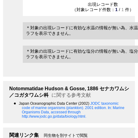
出現レコード数
（対象レコード件数：
1
/
1
件）
＊対象の出現レコードに有効な水温の情報が無い為、水温
ラフを表示できません。
＊対象の出現レコードに有効な塩分の情報が無い為、塩分
ラフを表示できません。
Notommatidae
Hudson & Gosse, 1886
セナカワムシ
／コガタワムシ科
に関する参考文献
●
Japan Oceanographic Data Center (2002)
JODC taxonomic
code of marine organisms (plankton). 2001 edition.
In: Marine
Organisms Data, accessed through
http://www.jodc.go.jp/data/biology.html.
関連リンク集
同生物を別サイトで閲覧