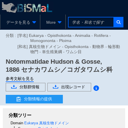
データを見る
More
分類 :
[学名] Eukarya - Opisthokonta - Animalia - Rotifera -
Monogononta - Ploima
[和名] 真核生物ドメイン - Opisthokonta - 動物界 - 輪形動
物門 - 単生殖巣綱 - ワムシ目
Notommatidae
Hudson & Gosse,
1886
セナカワムシ／コガタワムシ科
参考文献を見る
分類群情報
出現レコード
分類情報の提供
分類ツリー
Domain
Eukarya
真核生物ドメイン