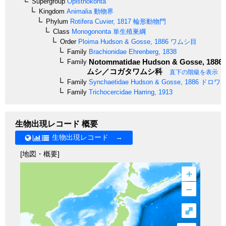
Supergroup
Opisthokonta
Kingdom
Animalia
動物界
Phylum
Rotifera
Cuvier, 1817
輪形動物門
Class
Monogononta
単生殖巣綱
Order
Ploima
Hudson & Gosse, 1886
ワムシ目
Family
Brachionidae
Ehrenberg, 1838
Notommatidae
Hudson & Gosse, 1886
Family
ムシ／コガタワムシ科
直下の階級を表示
Family
Synchaetidae
Hudson & Gosse, 1886
ドロワ
Family
Trichocercidae
Harring, 1913
生物出現レコード 概要
生物出現レコード →
[地図・概要]
+
–
⤢