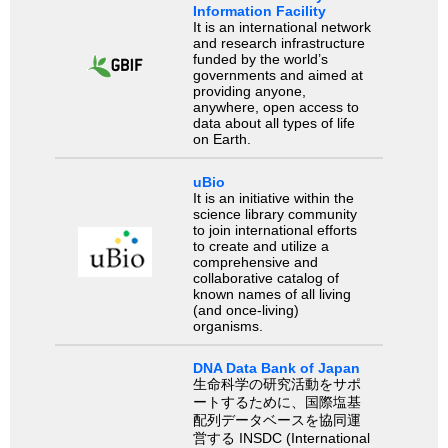
Information Facility
It is an international network
and research infrastructure
funded by the world’s
governments and aimed at
providing anyone,
anywhere, open access to
data about all types of life
on Earth.
uBio
It is an initiative within the
science library community
to join international efforts
to create and utilize a
comprehensive and
collaborative catalog of
known names of all living
(and once-living)
organisms.
DNA Data Bank of Japan
生命科学の研究活動をサポ
ートするために、国際塩基
配列データベースを協同運
営する INSDC (International