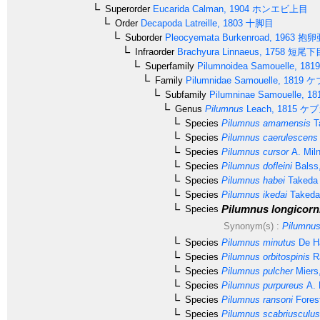
Superorder
Eucarida
Calman, 1904
ホンエビ上目
Order
Decapoda
Latreille, 1803
十脚目
Suborder
Pleocyemata
Burkenroad, 1963
抱卵
Infraorder
Brachyura
Linnaeus, 1758
短尾下
Superfamily
Pilumnoidea
Samouelle, 1819
Family
Pilumnidae
Samouelle, 1819
ケ
Subfamily
Pilumninae
Samouelle, 18
Genus
Pilumnus
Leach, 1815
ケブ
Species
Pilumnus amamensis
T
Species
Pilumnus caerulescens
Species
Pilumnus cursor
A. Mil
Species
Pilumnus dofleini
Balss
Species
Pilumnus habei
Takeda 
Species
Pilumnus ikedai
Takeda
Pilumnus longicorn
Species
Synonym(s) :
Pilumnus
Species
Pilumnus minutus
De H
Species
Pilumnus orbitospinis
Ra
Species
Pilumnus pulcher
Miers
Species
Pilumnus purpureus
A. 
Species
Pilumnus ransoni
Forest
Species
Pilumnus scabriusculus