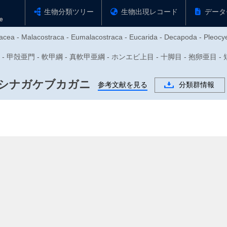
生物分類ツリー
生物出現レコード
データ
tacea - Malacostraca - Eumalacostraca - Eucarida - Decapoda - Pleocy
動物門 - 甲殻亜門 - 軟甲綱 - 真軟甲亜綱 - ホンエビ上目 - 十脚目 - 抱卵亜目
シナガケブカガニ
参考文献を見る
分類群情報