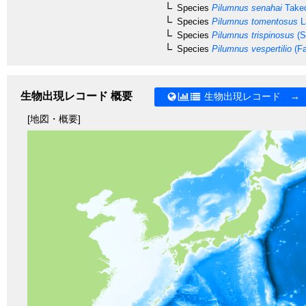
Species
Pilumnus senahai
Taked
Species
Pilumnus tomentosus
La
Species
Pilumnus trispinosus
(S
Species
Pilumnus vespertilio
(Fa
生物出現レコード 概要
生物出現レコード →
[地図・概要]