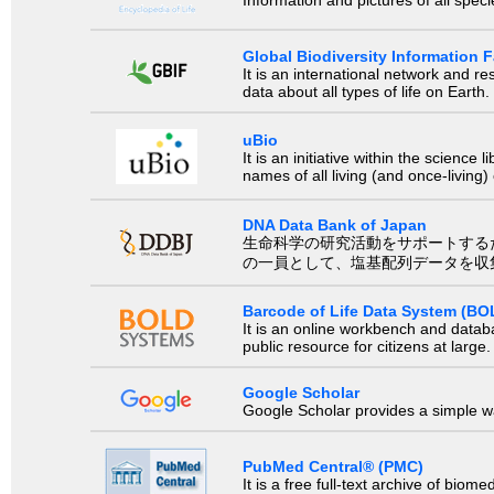
Information and pictures of all spec
Global Biodiversity Information Fa
It is an international network and 
data about all types of life on Earth.
uBio
It is an initiative within the scienc
names of all living (and once-living
DNA Data Bank of Japan
生命科学の研究活動をサポートするために、国際塩基
の一員として、塩基配列データを収
Barcode of Life Data System (BO
It is an online workbench and datab
public resource for citizens at large.
Google Scholar
Google Scholar provides a simple way
PubMed Central® (PMC)
It is a free full-text archive of biom