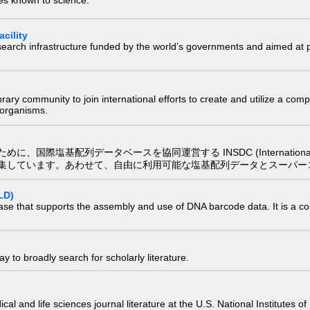
ies known to science.
cility
research infrastructure funded by the world’s governments and aimed a
e library community to join international efforts to create and utilize a 
) organisms.
配列データベースを協同運営する INSDC (International Nucleotide
集しています。あわせて、自由に利用可能な塩基配列データとスーパー
LD)
ase that supports the assembly and use of DNA barcode data. It is a col
 to broadly search for scholarly literature.
edical and life sciences journal literature at the U.S. National Institutes