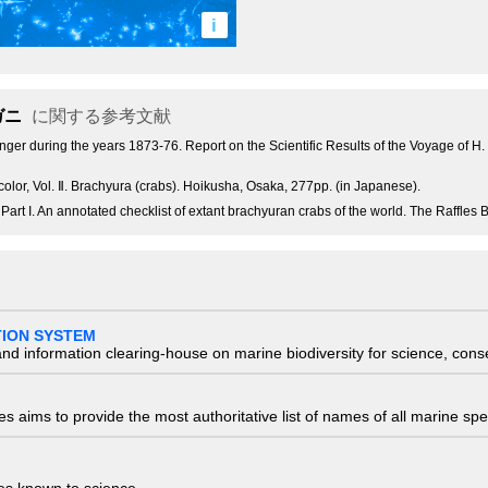
i
ガニ
に関する参考文献
nger during the years 1873-76. Report on the Scientific Results of the Voyage of H. 
or, Vol. Ⅱ. Brachyura (crabs). Hoikusha, Osaka, 277pp. (in Japanese).
Part I. An annotated checklist of extant brachyuran crabs of the world. The Raffles B
TION SYSTEM
nd information clearing-house on marine biodiversity for science, con
 aims to provide the most authoritative list of names of all marine spec