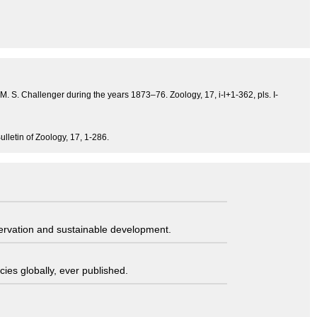
M. S. Challenger during the years 1873–76. Zoology, 17, i-l+1-362, pls. I-
ulletin of Zoology, 17, 1-286.
servation and sustainable development.
ies globally, ever published.