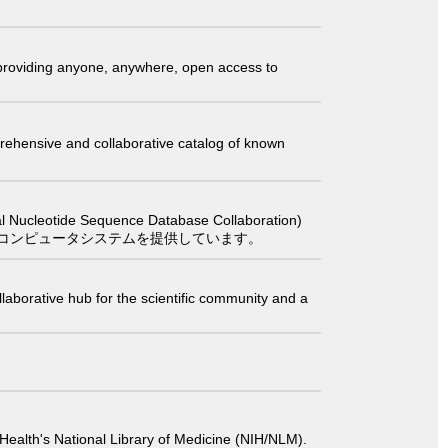
t providing anyone, anywhere, open access to
comprehensive and collaborative catalog of known
 Sequence Database Collaboration)
コンピュータシステムを提供しています。
laborative hub for the scientific community and a
 of Health's National Library of Medicine (NIH/NLM).