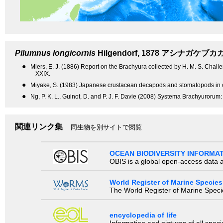
Pilumnus longicornis
Hilgendorf, 1878
アシナガケブカ
●
Miers, E. J. (1886) Report on the Brachyura collected by H. M. S. Challe
XXIX.
●
Miyake, S. (1983) Japanese crustacean decapods and stomatopods in col
●
Ng, P. K. L., Guinot, D. and P. J. F. Davie (2008) Systema Brachyurorum: 
関連リンク集
同生物を別サイトで閲覧
OCEAN BIODIVERSITY INFORMA
OBIS is a global open-access data a
World Register of Marine Species
The World Register of Marine Species
encyclopedia of life