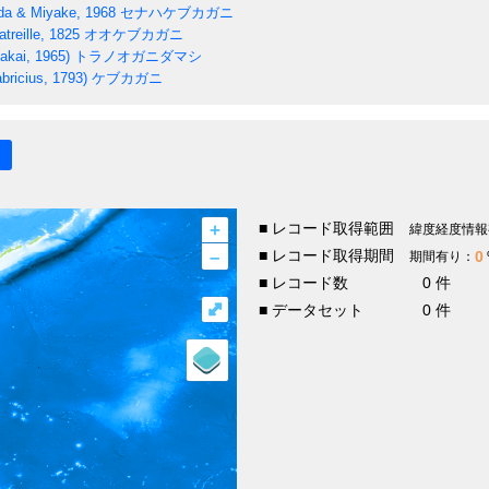
a & Miyake, 1968
セナハケブカガニ
treille, 1825
オオケブカガニ
akai, 1965)
トラノオガニダマシ
bricius, 1793)
ケブカガニ
+
■ レコード取得範囲
緯度経度情報
–
■ レコード取得期間
0
期間有り：
■ レコード数
0 件
⤢
■ データセット
0 件