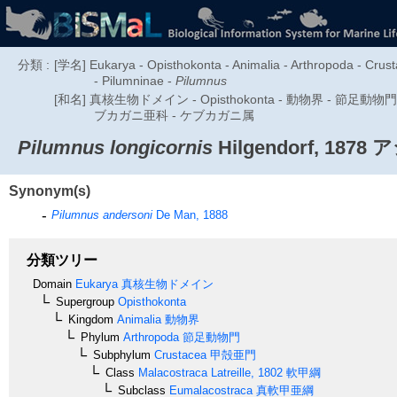
分類 :
[学名] Eukarya - Opisthokonta - Animalia - Arthropoda - Crus
- Pilumninae -
Pilumnus
[和名] 真核生物ドメイン - Opisthokonta - 動物界 - 節足
ブカガニ亜科 - ケブカガニ属
Pilumnus longicornis
Hilgendorf, 1878
ア
Synonym(s)
Pilumnus andersoni
De Man, 1888
分類ツリー
Domain
Eukarya
真核生物ドメイン
Supergroup
Opisthokonta
Kingdom
Animalia
動物界
Phylum
Arthropoda
節足動物門
Subphylum
Crustacea
甲殻亜門
Class
Malacostraca
Latreille, 1802
軟甲綱
Subclass
Eumalacostraca
真軟甲亜綱