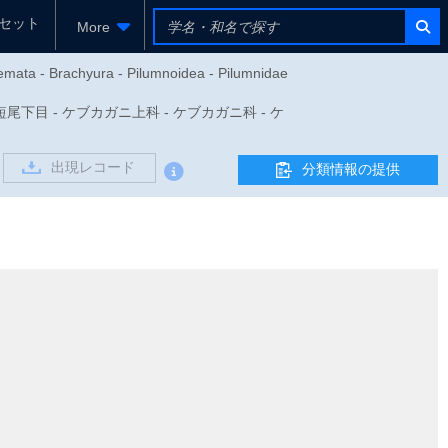
セット
More
emata - Brachyura - Pilumnoidea - Pilumnidae
 - 短尾下目 - ケブカガニ上科 - ケブカガニ科 - ケ
出現レコード
分類情報の提供