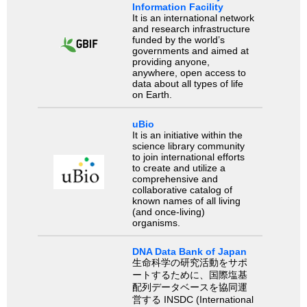
Information Facility
It is an international network
and research infrastructure
funded by the world’s
governments and aimed at
providing anyone,
anywhere, open access to
data about all types of life
on Earth.
uBio
It is an initiative within the
science library community
to join international efforts
to create and utilize a
comprehensive and
collaborative catalog of
known names of all living
(and once-living)
organisms.
DNA Data Bank of Japan
生命科学の研究活動をサポ
ートするために、国際塩基
配列データベースを協同運
営する INSDC (International