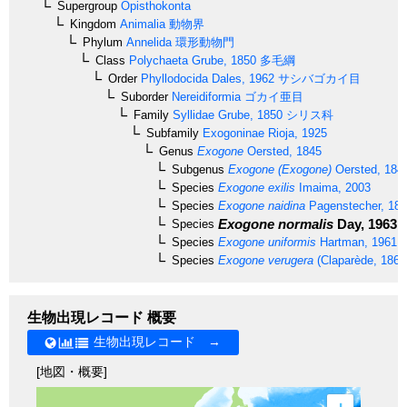
Supergroup
Opisthokonta
Kingdom
Animalia
動物界
Phylum
Annelida
環形動物門
Class
Polychaeta
Grube, 1850
多毛綱
Order
Phyllodocida
Dales, 1962
サシバゴカイ目
Suborder
Nereidiformia
ゴカイ亜目
Family
Syllidae
Grube, 1850
シリス科
Subfamily
Exogoninae
Rioja, 1925
Genus
Exogone
Oersted, 1845
Subgenus
Exogone (Exogone)
Oersted, 184
Species
Exogone exilis
Imaima, 2003
Species
Exogone naidina
Pagenstecher, 18
Exogone normalis
Day, 1963
Species
Species
Exogone uniformis
Hartman, 1961
Species
Exogone verugera
(Claparède, 1868
生物出現レコード 概要
生物出現レコード →
[地図・概要]