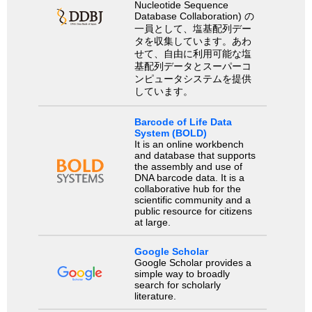
Nucleotide Sequence
Database Collaboration) の
一員として、塩基配列デー
タを収集しています。あわ
せて、自由に利用可能な塩
基配列データとスーパーコ
ンピュータシステムを提供
しています。
Barcode of Life Data
System (BOLD)
It is an online workbench
and database that supports
the assembly and use of
DNA barcode data. It is a
collaborative hub for the
scientific community and a
public resource for citizens
at large.
Google Scholar
Google Scholar provides a
simple way to broadly
search for scholarly
literature.