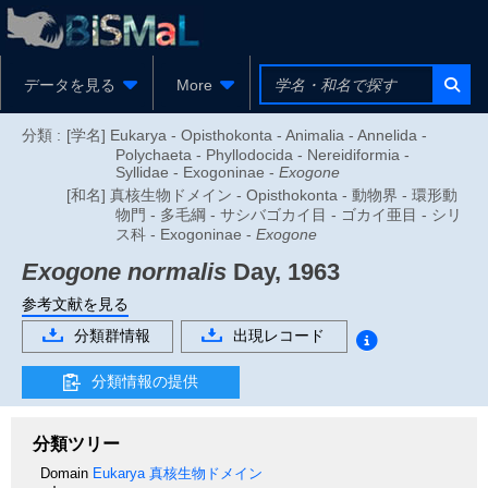
データを見る
More
分類 :
[学名] Eukarya - Opisthokonta - Animalia - Annelida -
Polychaeta - Phyllodocida - Nereidiformia -
Syllidae - Exogoninae -
Exogone
[和名] 真核生物ドメイン - Opisthokonta - 動物界 - 環形動
物門 - 多毛綱 - サシバゴカイ目 - ゴカイ亜目 - シリ
ス科 - Exogoninae -
Exogone
Exogone normalis
Day, 1963
参考文献を見る
分類群情報
出現レコード
分類情報の提供
分類ツリー
Domain
Eukarya
真核生物ドメイン