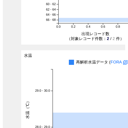
60 - 62
62 - 64
64 - 66
66 - 68
0.0
0.2
0.4
0.6
0.8
出現レコード数
（対象レコード件数：
2
/
2
件）
水温
再解析水温データ (
FORA
29.0 - 30.0
水温（℃）
28.0 - 29.0