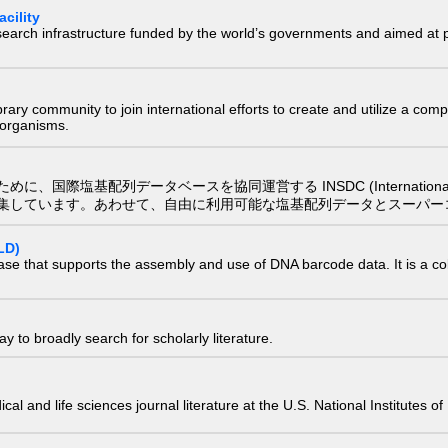
cility
research infrastructure funded by the world’s governments and aimed a
e library community to join international efforts to create and utilize a 
) organisms.
配列データベースを協同運営する INSDC (International Nucleotide
集しています。あわせて、自由に利用可能な塩基配列データとスーパー
LD)
ase that supports the assembly and use of DNA barcode data. It is a col
 to broadly search for scholarly literature.
edical and life sciences journal literature at the U.S. National Institutes