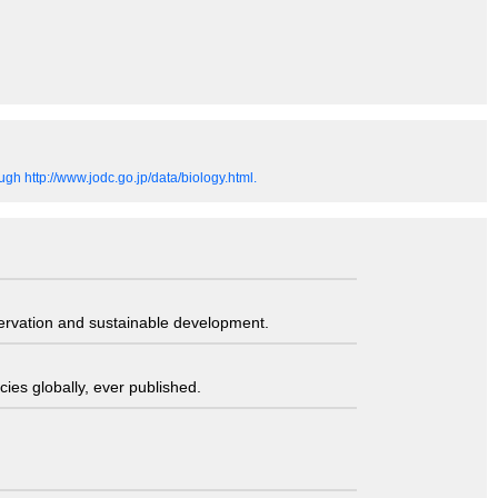
gh http://www.jodc.go.jp/data/biology.html.
servation and sustainable development.
ies globally, ever published.