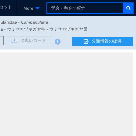
セット
More
ulariidae -
Campanularia
oboscoidea - ウミサカヅキガヤ科 - ウミサカヅキガヤ属
出現レコード
分類情報の提供