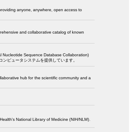
t providing anyone, anywhere, open access to
comprehensive and collaborative catalog of known
 Sequence Database Collaboration)
コンピュータシステムを提供しています。
laborative hub for the scientific community and a
 of Health's National Library of Medicine (NIH/NLM).