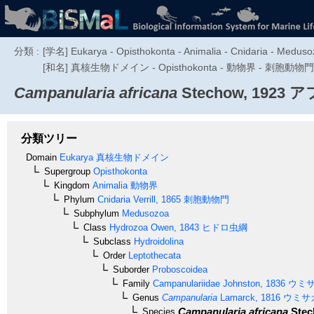
分類 :
[学名] Eukarya - Opisthokonta - Animalia - Cnidaria - Meduso
[和名] 真核生物ドメイン - Opisthokonta - 動物界 - 刺胞動物門 - 
Campanularia africana
Stechow, 1923
ア
分類ツリー
Domain
Eukarya
真核生物ドメイン
Supergroup
Opisthokonta
Kingdom
Animalia
動物界
Phylum
Cnidaria
Verrill, 1865
刺胞動物門
Subphylum
Medusozoa
Class
Hydrozoa
Owen, 1843
ヒドロ虫綱
Subclass
Hydroidolina
Order
Leptothecata
Suborder
Proboscoidea
Family
Campanulariidae
Johnston, 1836
ウミサ
Genus
Campanularia
Lamarck, 1816
ウミサ
Campanularia africana
Stec
Species