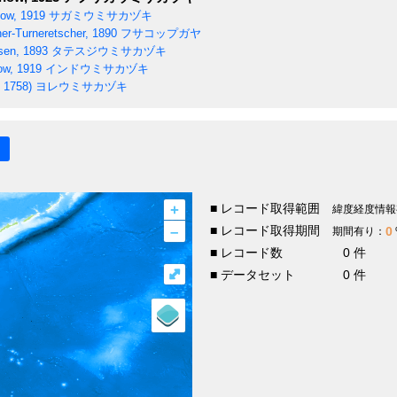
ow, 1919
サガミウミサカヅキ
er-Turneretscher, 1890
フサコップガヤ
sen, 1893
タテスジウミサカヅキ
w, 1919
インドウミサカヅキ
 1758)
ヨレウミサカヅキ
+
■ レコード取得範囲
緯度経度情報
–
■ レコード取得期間
0
期間有り：
■ レコード数
0 件
⤢
■ データセット
0 件