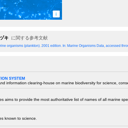
i
ヅキ
に関する参考文献
ine organisms (plankton). 2001 edition.
In: Marine Organisms Data, accessed throu
TION SYSTEM
nd information clearing-house on marine biodiversity for science, con
 aims to provide the most authoritative list of names of all marine spec
ies known to science.