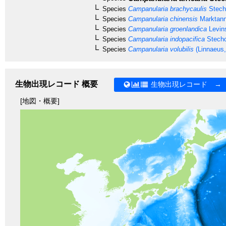
Species
Campanularia brachycaulis
Stech
Species
Campanularia chinensis
Marktann
Species
Campanularia groenlandica
Levin
Species
Campanularia indopacifica
Stecho
Species
Campanularia volubilis
(Linnaeus,
生物出現レコード 概要
生物出現レコード →
[地図・概要]