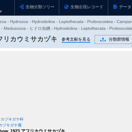
生物分類ツリー
生物出現レコード
データ
zoa - Hydrozoa - Hydroidolina - Leptothecata - Proboscoidea - Campan
Medusozoa - ヒドロ虫綱 - Hydroidolina - Leptothecata - Pr
フリカウミサカヅキ
参考文献を見る
分類群情報
カヅキガヤ科
カヅキガヤ属
how, 1923
アフリカウミサカヅキ