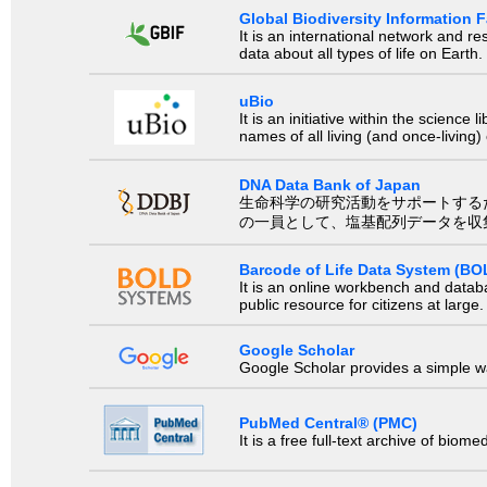
Global Biodiversity Information Fa
It is an international network and 
data about all types of life on Earth.
uBio
It is an initiative within the scienc
names of all living (and once-living
DNA Data Bank of Japan
生命科学の研究活動をサポートするために、国際塩基
の一員として、塩基配列データを収
Barcode of Life Data System (BO
It is an online workbench and datab
public resource for citizens at large.
Google Scholar
Google Scholar provides a simple way
PubMed Central® (PMC)
It is a free full-text archive of biom