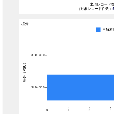
出現レコード
（対象レコード件数：
塩分
再解析
35.0 - 36.0
塩分（PSU）
34.0 - 35.0
0
1
2
3