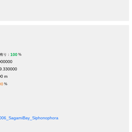
100
有り：
%
000000
9.330000
00 m
00
%
06_SagamiBay_Siphonophora