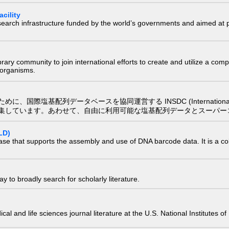
cility
research infrastructure funded by the world’s governments and aimed a
e library community to join international efforts to create and utilize a 
) organisms.
配列データベースを協同運営する INSDC (International Nucleotide
集しています。あわせて、自由に利用可能な塩基配列データとスーパー
LD)
ase that supports the assembly and use of DNA barcode data. It is a col
 to broadly search for scholarly literature.
edical and life sciences journal literature at the U.S. National Institutes