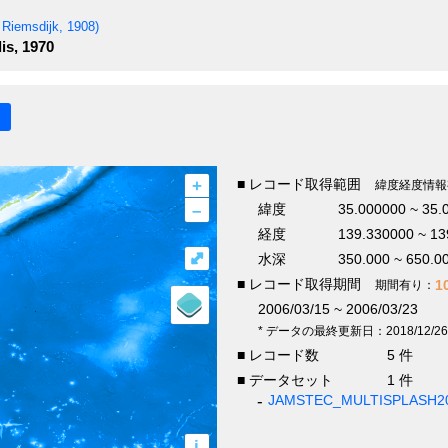
Riemsdijk, 1908)
is, 1970
+
■ レコード取得範囲
緯度経度情報
–
緯度
35.000000 ~ 35.
経度
139.330000 ~ 13
⤢
水深
350.000 ~ 650.0
■ レコード取得期間
1
期間有り：
2006/03/15 ~ 2006/03/23
* データの最終更新日：2018/12/26
■ レコード数
5 件
■ データセット
1 件
JAMSTEC_MULTISPLASH20
i