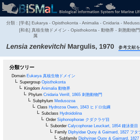
分類 :
[学名] Eukarya - Opisthokonta - Animalia - Cnidaria - Meduso
[和名] 真核生物ドメイン - Opisthokonta - 動物界 - 刺胞動物門 
属
Lensia zenkevitchi
Margulis, 1970
参考文献
分類ツリー
Domain
Eukarya
真核生物ドメイン
Supergroup
Opisthokonta
Kingdom
Animalia
動物界
Phylum
Cnidaria
Verrill, 1865
刺胞動物門
Subphylum
Medusozoa
Class
Hydrozoa
Owen, 1843
ヒドロ虫綱
Subclass
Hydroidolina
Order
Siphonophorae
クダクラゲ目
Suborder
Calycophorae
Leuckart, 1854
鐘泳亜目
Family
Diphyidae
Quoy & Gaimard, 1827
フタ
Subfamily
Diphyinae
Quoy & Gaimard, 1827