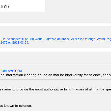
/
5
件）
70.
In: Schuchert, P. (2013) World Hydrozoa database. Accessed through: World Regi
292476 on 2013-03-29.
TION SYSTEM
nd information clearing-house on marine biodiversity for science, con
 aims to provide the most authoritative list of names of all marine spec
ies known to science.