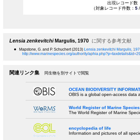
出現レコード数
（対象レコード件数：
5
Lensia zenkevitchi
Margulis, 1970
に関する参考文献
●
Mapstone, G. and P. Schuchert (2013)
Lensia zenkevitchi Margulis, 19
http://www.marinespecies.org/authority/aphia.php?p=taxdetails&id=
関連リンク集
同生物を別サイトで閲覧
OCEAN BIODIVERSITY INFORMA
OBIS is a global open-access data a
World Register of Marine Species
The World Register of Marine Species
encyclopedia of life
Information and pictures of all spec