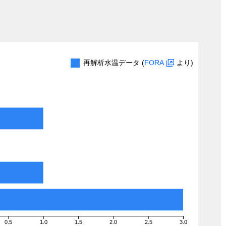
再解析水温データ (
FORA
より)
0.5
1.0
1.5
2.0
2.5
3.0