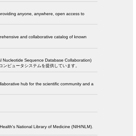
t providing anyone, anywhere, open access to
comprehensive and collaborative catalog of known
 Sequence Database Collaboration)
コンピュータシステムを提供しています。
laborative hub for the scientific community and a
 of Health's National Library of Medicine (NIH/NLM).