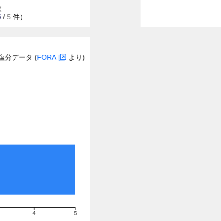
数
5
/
5
件）
塩分データ (
FORA
より)
4
5