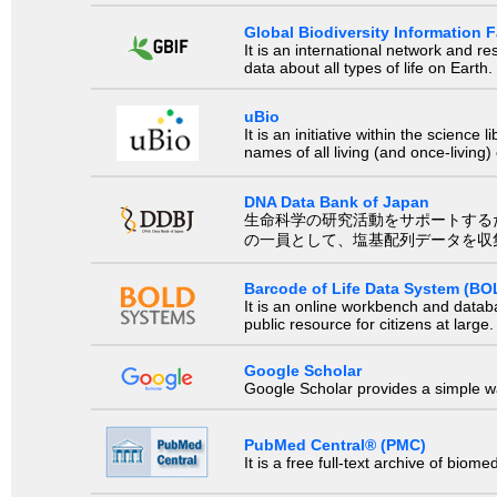
Global Biodiversity Information Fa
It is an international network and 
data about all types of life on Earth.
uBio
It is an initiative within the scienc
names of all living (and once-living
DNA Data Bank of Japan
生命科学の研究活動をサポートするために、国際塩基
の一員として、塩基配列データを収
Barcode of Life Data System (BO
It is an online workbench and datab
public resource for citizens at large.
Google Scholar
Google Scholar provides a simple way
PubMed Central® (PMC)
It is a free full-text archive of biom