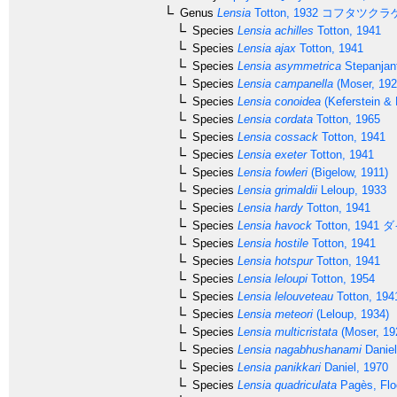
Genus
Lensia
Totton, 1932
コフタツクラ
Species
Lensia achilles
Totton, 1941
Species
Lensia ajax
Totton, 1941
Species
Lensia asymmetrica
Stepanjan
Species
Lensia campanella
(Moser, 192
Species
Lensia conoidea
(Keferstein & 
Species
Lensia cordata
Totton, 1965
Species
Lensia cossack
Totton, 1941
Species
Lensia exeter
Totton, 1941
Species
Lensia fowleri
(Bigelow, 1911)
Species
Lensia grimaldii
Leloup, 1933
Species
Lensia hardy
Totton, 1941
Species
Lensia havock
Totton, 1941
ダ
Species
Lensia hostile
Totton, 1941
Species
Lensia hotspur
Totton, 1941
Species
Lensia leloupi
Totton, 1954
Species
Lensia lelouveteau
Totton, 194
Species
Lensia meteori
(Leloup, 1934)
Species
Lensia multicristata
(Moser, 19
Species
Lensia nagabhushanami
Daniel
Species
Lensia panikkari
Daniel, 1970
Species
Lensia quadriculata
Pagès, Flo