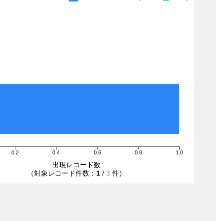
0.2
0.4
0.6
0.8
1.0
出現レコード数
（対象レコード件数：
1
/
3
件）