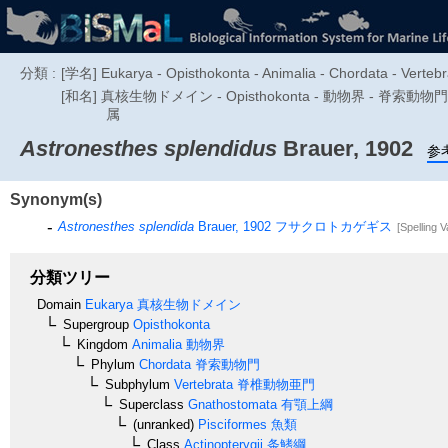
分類 :
[学名] Eukarya - Opisthokonta - Animalia - Chordata - Vertebra
[和名] 真核生物ドメイン - Opisthokonta - 動物界 - 脊
属
Astronesthes splendidus
Brauer, 1902
参
Synonym(s)
Astronesthes splendida
Brauer, 1902
フサクロトカゲギス
[Spelling V
分類ツリー
Domain
Eukarya
真核生物ドメイン
Supergroup
Opisthokonta
Kingdom
Animalia
動物界
Phylum
Chordata
脊索動物門
Subphylum
Vertebrata
脊椎動物亜門
Superclass
Gnathostomata
有顎上綱
(unranked)
Pisciformes
魚類
Class
Actinopterygii
条鰭綱