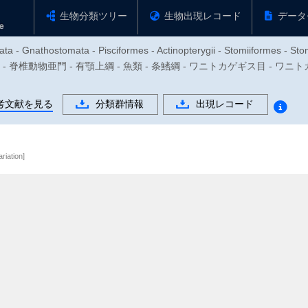
生物分類ツリー
生物出現レコード
データ
ta - Gnathostomata - Pisciformes - Actinopterygii - Stomiiformes - Sto
索動物門 - 脊椎動物亜門 - 有顎上綱 - 魚類 - 条鰭綱 - ワニトカゲギス目 -
考文献を見る
分類群情報
出現レコード
ariation]