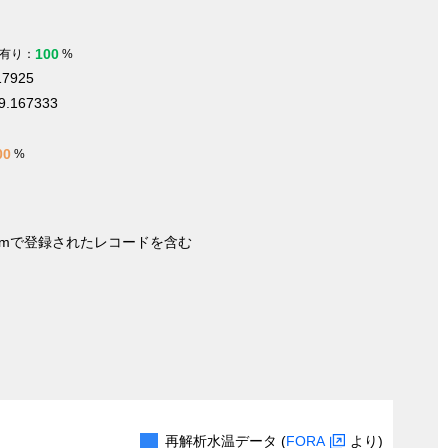
100
有り：
%
17925
9.167333
00
%
nymで登録されたレコードを含む
再解析水温データ (
FORA
より)