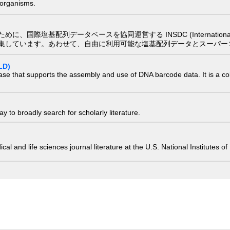
) organisms.
配列データベースを協同運営する INSDC (International Nucleotide
集しています。あわせて、自由に利用可能な塩基配列データとスーパー
LD)
ase that supports the assembly and use of DNA barcode data. It is a col
 to broadly search for scholarly literature.
edical and life sciences journal literature at the U.S. National Institutes