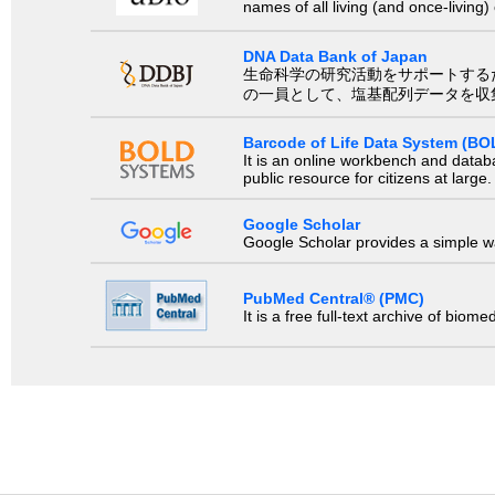
names of all living (and once-living
DNA Data Bank of Japan
生命科学の研究活動をサポートするために、国際塩基
の一員として、塩基配列データを収
Barcode of Life Data System (BO
It is an online workbench and datab
public resource for citizens at large.
Google Scholar
Google Scholar provides a simple way
PubMed Central® (PMC)
It is a free full-text archive of biom