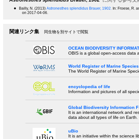
●
Bailly, N. (2013)
Astronesthes splendidus Brauer, 1902.
In: Froese, R. 
on 2017-04-06.
関連リンク集
同生物を別サイトで閲覧
OCEAN BIODIVERSITY INFORMA
OBIS is a global open-access data a
World Register of Marine Species
The World Register of Marine Species
encyclopedia of life
Information and pictures of all spec
Global Biodiversity Information Fa
It is an international network and 
data about all types of life on Earth.
uBio
It is an initiative within the scienc