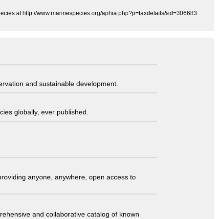
Species at http://www.marinespecies.org/aphia.php?p=taxdetails&id=306683
servation and sustainable development.
ies globally, ever published.
t providing anyone, anywhere, open access to
comprehensive and collaborative catalog of known