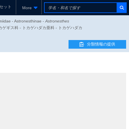
セット
More
miidae - Astronesthinae -
Astronesthes
 ワニトカゲギス科 - トカゲハダカ亜科 - トカゲハダカ
分類情報の提供