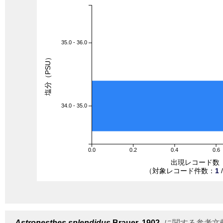
35.0 - 36.0
塩分（PSU）
34.0 - 35.0
0.0
0.2
0.4
0.6
出現レコード数
（対象レコード件数：
1
Astronesthes splendidus
Brauer, 1902
に関する参考文