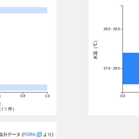
28.0 - 29.0
水温（℃）
27.0 - 28.0
6
0.8
1.0
0.0
数
2
/
3
件）
塩分データ (
FORA
より)