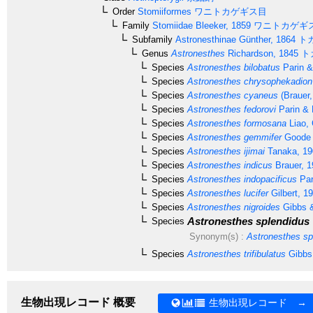
Order
Stomiiformes
ワニトカゲギス目
Family
Stomiidae
Bleeker, 1859
ワニトカゲギ
Subfamily
Astronesthinae
Günther, 1864
ト
Genus
Astronesthes
Richardson, 1845
ト
Species
Astronesthes bilobatus
Parin &
Species
Astronesthes chrysophekadion
Species
Astronesthes cyaneus
(Brauer,
Species
Astronesthes fedorovi
Parin & 
Species
Astronesthes formosana
Liao,
Species
Astronesthes gemmifer
Goode 
Species
Astronesthes ijimai
Tanaka, 19
Species
Astronesthes indicus
Brauer, 1
Species
Astronesthes indopacificus
Par
Species
Astronesthes lucifer
Gilbert, 1
Species
Astronesthes nigroides
Gibbs &
Astronesthes splendidus
Species
Synonym(s) :
Astronesthes sp
Species
Astronesthes trifibulatus
Gibbs
生物出現レコード 概要
生物出現レコード →