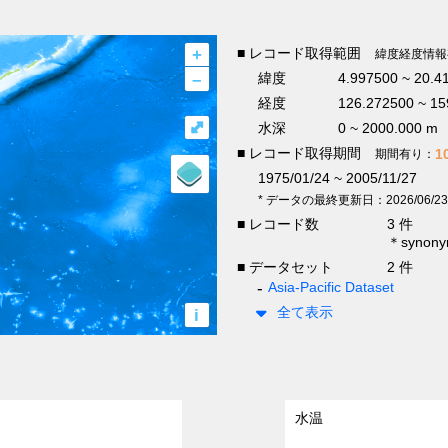
+
■ レコード取得範囲
緯度経度情報
–
緯度
4.997500 ~ 20.4
経度
126.272500 ~ 15
⤢
水深
0 ~ 2000.000 m
■ レコード取得期間
1
期間有り：
1975/01/24 ~ 2005/11/27
* データの最終更新日：2026/06/23
■ レコード数
3 件
＊syno
■ データセット
2 件
Asia-Pacific Dataset
全て表示
i
水温