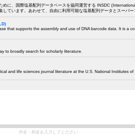
配列データベースを協同運営する INSDC (International Nucleotide
集しています。あわせて、自由に利用可能な塩基配列データとスーパー
LD)
ase that supports the assembly and use of DNA barcode data. It is a col
 to broadly search for scholarly literature.
edical and life sciences journal literature at the U.S. National Institutes