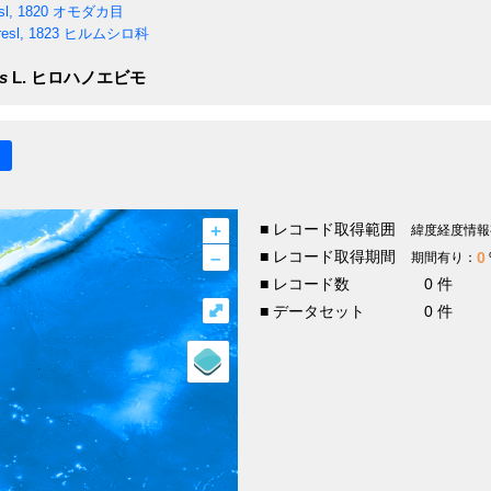
sl, 1820
オモダカ目
esl, 1823
ヒルムシロ科
s
L.
ヒロハノエビモ
+
■ レコード取得範囲
緯度経度情報
–
■ レコード取得期間
0
期間有り：
■ レコード数
0 件
⤢
■ データセット
0 件