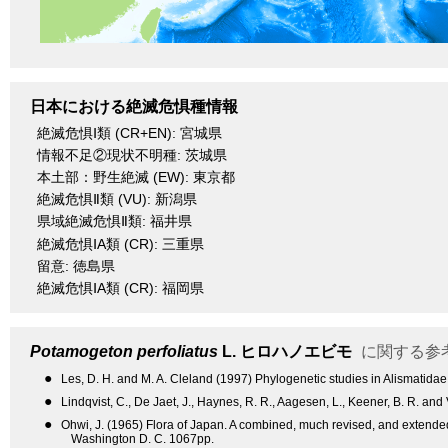
日本における絶滅危惧種情報
絶滅危惧Ⅰ類 (CR+EN): 宮城県
情報不足②現状不明種: 茨城県
本土部：野生絶滅 (EW): 東京都
絶滅危惧Ⅱ類 (VU): 新潟県
県域絶滅危惧Ⅱ類: 福井県
絶滅危惧ⅠA類 (CR): 三重県
留意: 徳島県
絶滅危惧ⅠA類 (CR): 福岡県
Potamogeton perfoliatus
L.
ヒロハノエビモ
に関する参
●
Les, D. H. and M. A. Cleland (1997) Phylogenetic studies in Alismatida
●
Lindqvist, C., De Jaet, J., Haynes, R. R., Aagesen, L., Keener, B. R. an
●
Ohwi, J. (1965) Flora of Japan. A combined, much revised, and extended t
Washington D. C. 1067pp.