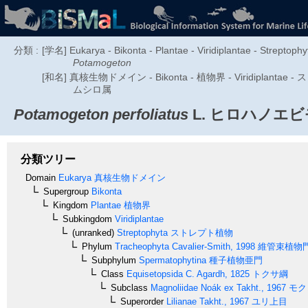
分類 :
[学名] Eukarya - Bikonta - Plantae - Viridiplantae - Streptoph
Potamogeton
[和名] 真核生物ドメイン - Bikonta - 植物界 - Viridipl
ムシロ属
Potamogeton perfoliatus
L.
ヒロハノエビ
分類ツリー
Domain
Eukarya
真核生物ドメイン
Supergroup
Bikonta
Kingdom
Plantae
植物界
Subkingdom
Viridiplantae
(unranked)
Streptophyta
ストレプト植物
Phylum
Tracheophyta
Cavalier-Smith, 1998
維管束植物
Subphylum
Spermatophytina
種子植物亜門
Class
Equisetopsida
C. Agardh, 1825
トクサ綱
Subclass
Magnoliidae
Noák ex Takht., 1967
モク
Superorder
Lilianae
Takht., 1967
ユリ上目