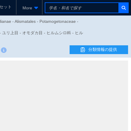
セット
More
ilianae - Alismatales - Potamogetonaceae -
綱 - ユリ上目 - オモダカ目 - ヒルムシロ科 - ヒル
分類情報の提供