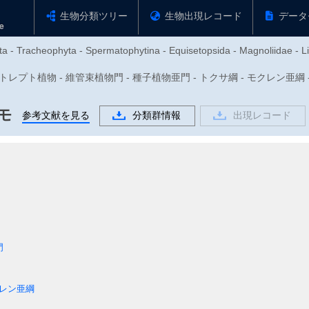
生物分類ツリー
生物出現レコード
データ
yta - Tracheophyta - Spermatophytina - Equisetopsida - Magnoliidae - L
antae - ストレプト植物 - 維管束植物門 - 種子植物亜門 - トクサ綱 - モクレン亜
モ
参考文献を見る
分類群情報
出現レコード
門
レン亜綱