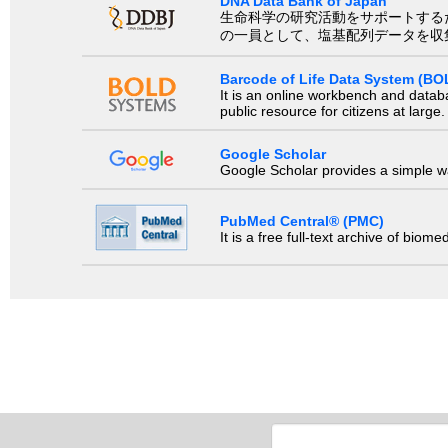
DNA Data Bank of Japan
生命科学の研究活動をサポートするために、国際塩基
の一員として、塩基配列データを収
Barcode of Life Data System (BO
It is an online workbench and datab
public resource for citizens at large.
Google Scholar
Google Scholar provides a simple way
PubMed Central® (PMC)
It is a free full-text archive of biom