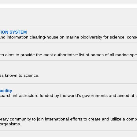
TION SYSTEM
nd information clearing-house on marine biodiversity for science, con
 aims to provide the most authoritative list of names of all marine spec
ies known to science.
cility
research infrastructure funded by the world’s governments and aimed a
e library community to join international efforts to create and utilize a 
) organisms.