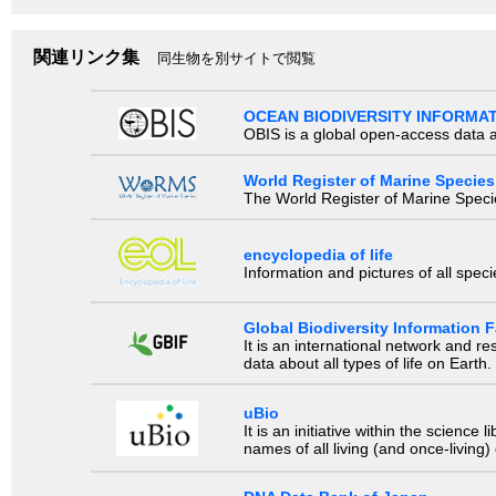
関連リンク集
同生物を別サイトで閲覧
OCEAN BIODIVERSITY INFORMA
OBIS is a global open-access data a
World Register of Marine Species
The World Register of Marine Species
encyclopedia of life
Information and pictures of all spec
Global Biodiversity Information Fa
It is an international network and 
data about all types of life on Earth.
uBio
It is an initiative within the scienc
names of all living (and once-living