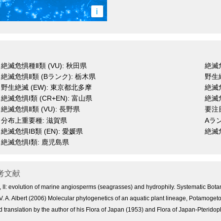
i
絶滅危惧種Ⅱ類 (VU): 秋田県
絶滅危
絶滅危惧Ⅱ類 (Bランク): 栃木県
野生絶
野生絶滅 (EW): 東京都北多摩
絶滅危
絶滅危惧Ⅰ類 (CR+EN): 富山県
絶滅危
絶滅危惧Ⅱ類 (VU): 長野県
要注目
分布上重要種: 滋賀県
Aラ
絶滅危惧ⅠB類 (EN): 愛媛県
絶滅危
絶滅危惧Ⅰ類: 鹿児島県
考文献
e, II: evolution of marine angiosperms (seagrasses) and hydrophily. Systematic Bot
d V. A. Albert (2006) Molecular phylogenetics of an aquatic plant lineage, Potamoge
ranslation by the author of his Flora of Japan (1953) and Flora of Japan-Pteridophy