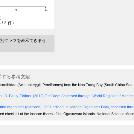
3
4
数
8
/
8
件）
別グラフを表示できませ
関する参考文献
acanthidae (Actinopterygii, Perciformes) from the Nha Trang Bay (South China Sea, 
and D. Pauly. Editors. (2013) FishBase. Accessed through: World Register of Marin
ine organisms (plankton). 2001 edition.
In: Marine Organisms Data, accessed throu
notated checklist of the inshore fishes of the Ogasawara Islands. National Science M