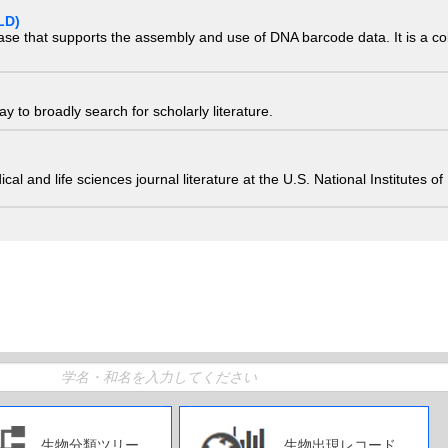
LD)
ase that supports the assembly and use of DNA barcode data. It is a col
 to broadly search for scholarly literature.
edical and life sciences journal literature at the U.S. National Institutes
生物分類ツリー
生物出現レコード