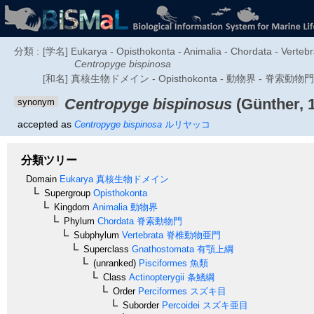
分類 :
[学名] Eukarya - Opisthokonta - Animalia - Chordata - Vertebra
Centropyge bispinosa
[和名] 真核生物ドメイン - Opisthokonta - 動物界 - 脊索
Centropyge bispinosus
(Günther, 
synonym
accepted as
Centropyge bispinosa
ルリヤッコ
分類ツリー
Domain
Eukarya
真核生物ドメイン
Supergroup
Opisthokonta
Kingdom
Animalia
動物界
Phylum
Chordata
脊索動物門
Subphylum
Vertebrata
脊椎動物亜門
Superclass
Gnathostomata
有顎上綱
(unranked)
Pisciformes
魚類
Class
Actinopterygii
条鰭綱
Order
Perciformes
スズキ目
Suborder
Percoidei
スズキ亜目