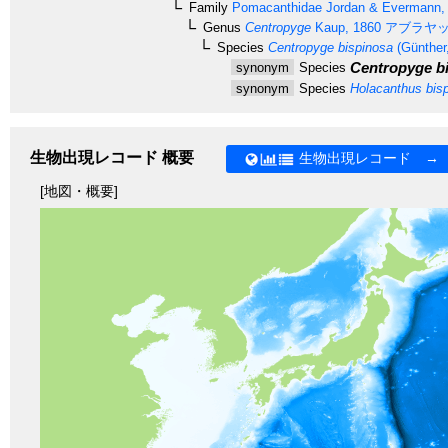
Family
Pomacanthidae
Jordan & Evermann,
Genus
Centropyge
Kaup, 1860
アブラヤ
Species
Centropyge bispinosa
(Günther
Centropyge b
synonym
Species
synonym
Species
Holacanthus bis
生物出現レコード 概要
生物出現レコード →
[地図・概要]