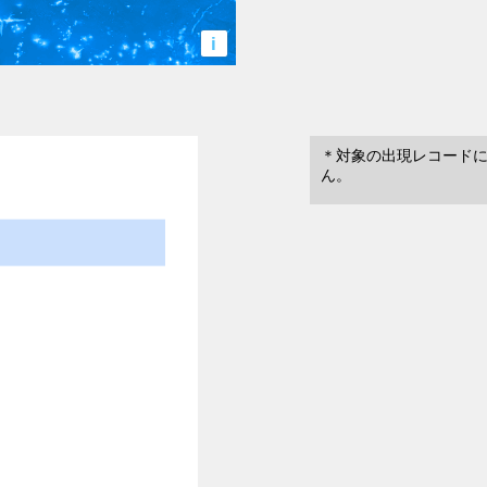
i
＊対象の出現レコード
ん。