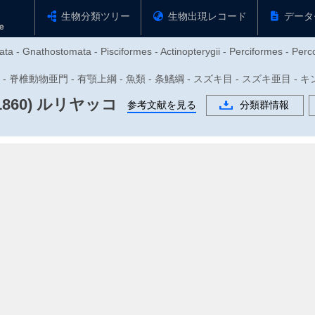
生物分類ツリー
生物出現レコード
データ
ta - Gnathostomata - Pisciformes - Actinopterygii - Perciformes - Per
動物門 - 脊椎動物亜門 - 有顎上綱 - 魚類 - 条鰭綱 - スズキ目 - スズキ亜目
1860)
ルリヤッコ
参考文献を見る
分類群情報