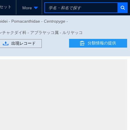
セット
More
coidei - Pomacanthidae -
Centropyge
-
 - キンチャクダイ科 - アブラヤッコ属 - ルリヤッコ
分類情報の提供
出現レコード