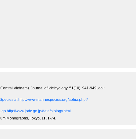
Central Vietnam). Journal of Ichthyology, 51(10), 941-949, doi:
e Species at http://www.marinespecies.org/aphia.php?
gh http://www.jodc.go.jp/data/biology.html.
useum Monographs, Tokyo, 11, 1-74.