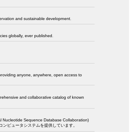
servation and sustainable development.
ies globally, ever published.
t providing anyone, anywhere, open access to
comprehensive and collaborative catalog of known
 Sequence Database Collaboration)
コンピュータシステムを提供しています。