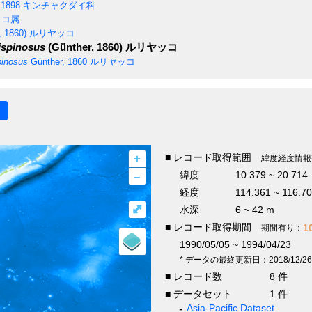
 1898
キンチャクダイ科
ッコ属
, 1860)
ルリヤッコ
ispinosus
(Günther, 1860)
ルリヤッコ
pinosus
Günther, 1860
ルリヤッコ
+
■ レコード取得範囲
緯度経度情報
–
緯度
10.379 ~ 20.714
経度
114.361 ~ 116.7
⤢
水深
6 ~ 42 m
■ レコード取得期間
1
期間有り：
1990/05/05 ~ 1994/04/23
* データの最終更新日：2018/12/26
■ レコード数
8 件
■ データセット
1 件
Asia-Pacific Dataset