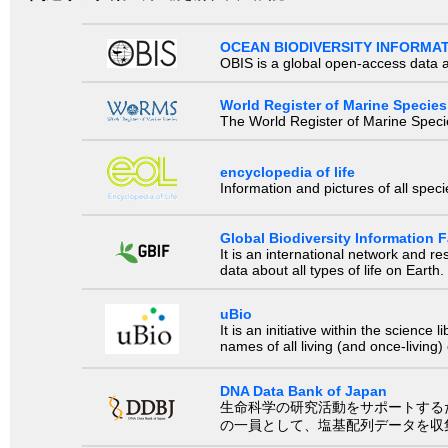
OCEAN BIODIVERSITY INFORMA
OBIS is a global open-access data a
World Register of Marine Species
The World Register of Marine Species
encyclopedia of life
Information and pictures of all spec
Global Biodiversity Information Fa
It is an international network and 
data about all types of life on Earth.
uBio
It is an initiative within the scienc
names of all living (and once-living
DNA Data Bank of Japan
生命科学の研究活動をサポートするために、国際塩基
の一員として、塩基配列データを収