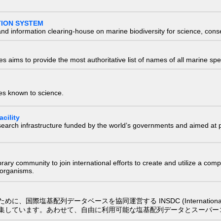
TION SYSTEM
nd information clearing-house on marine biodiversity for science, con
 aims to provide the most authoritative list of names of all marine spec
ies known to science.
cility
research infrastructure funded by the world’s governments and aimed a
e library community to join international efforts to create and utilize a 
) organisms.
配列データベースを協同運営する INSDC (International Nucleotide
集しています。あわせて、自由に利用可能な塩基配列データとスーパー