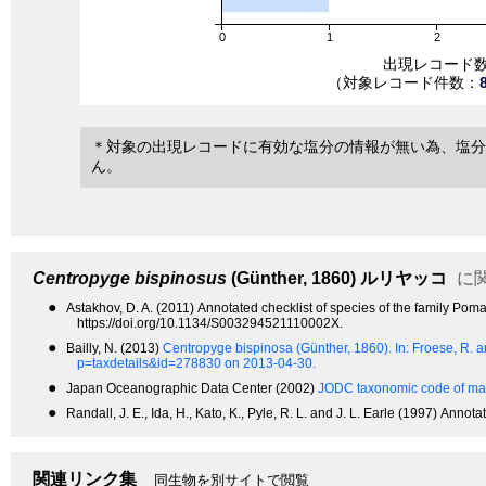
0
1
2
出現レコード
（対象レコード件数：
＊対象の出現レコードに有効な塩分の情報が無い為、塩分
ん。
Centropyge bispinosus
(Günther, 1860)
ルリヤッコ
に
●
Astakhov, D. A. (2011) Annotated checklist of species of the family Pom
https://doi.org/10.1134/S003294521110002X.
●
Bailly, N. (2013)
Centropyge bispinosa (Günther, 1860).
In: Froese, R. 
p=taxdetails&id=278830 on 2013-04-30.
●
Japan Oceanographic Data Center (2002)
JODC taxonomic code of mar
●
Randall, J. E., Ida, H., Kato, K., Pyle, R. L. and J. L. Earle (1997) An
関連リンク集
同生物を別サイトで閲覧