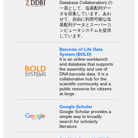
Database Collaboration) の
一員として、塩基配列デー
タを収集しています。あわ
せて、自由に利用可能な塩
基配列データとスーパーコ
ンピュータシステムを提供
しています。
Barcode of Life Data
System (BOLD)
It is an online workbench
and database that supports
the assembly and use of
DNA barcode data. It is a
collaborative hub for the
scientific community and a
public resource for citizens
at large.
Google Scholar
Google Scholar provides a
simple way to broadly
search for scholarly
literature.