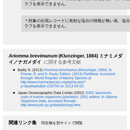
ラフを表示できません。
＊対象の出現レコードに有効な塩分の情報が無い為、塩分
ラフを表示できません。
Ariomma brevimanum
(Klunzinger, 1884)
ミナミメダ
イ／ナガメダイ
に関する参考文献
●
Bailly, N. (2013)
Ariomma brevimanus (Klunzinger, 1884).
In:
Froese, R. and D. Pauly. Editors. (2013) FishBase. Accessed
through: World Register of Marine Species at
http://www.marinespecies.org/aphia.php?
p=taxdetails&id=219750 on 2013-05-02.
●
Japan Oceanographic Data Center (2002)
JODC taxonomic
code of marine organisms (plankton). 2001 edition.
In: Marine
Organisms Data, accessed through
http://www.jodc.go.jp/data/biology.html.
関連リンク集
同生物を別サイトで閲覧