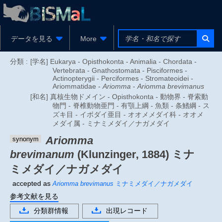
データを見る
More
分類 :
[学名] Eukarya - Opisthokonta - Animalia - Chordata -
Vertebrata - Gnathostomata - Pisciformes -
Actinopterygii - Perciformes - Stromateoidei -
Ariommatidae -
Ariomma
-
Ariomma brevimanus
[和名] 真核生物ドメイン - Opisthokonta - 動物界 - 脊索動
物門 - 脊椎動物亜門 - 有顎上綱 - 魚類 - 条鰭綱 - ス
ズキ目 - イボダイ亜目 - オオメメダイ科 - オオメ
メダイ属 - ミナミメダイ／ナガメダイ
Ariomma
synonym
brevimanum
(Klunzinger, 1884)
ミナ
ミメダイ／ナガメダイ
accepted as
Ariomma brevimanus
ミナミメダイ／ナガメダイ
参考文献を見る
分類群情報
出現レコード