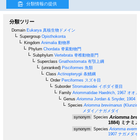
分類情報の提供
分類ツリー
Domain
Eukarya
真核生物ドメイン
Supergroup
Opisthokonta
Kingdom
Animalia
動物界
Phylum
Chordata
脊索動物門
Subphylum
Vertebrata
脊椎動物亜門
Superclass
Gnathostomata
有顎上綱
(unranked)
Pisciformes
魚類
Class
Actinopterygii
条鰭綱
Order
Perciformes
スズキ目
Suborder
Stromateoidei
イボダイ亜目
Family
Ariommatidae
Haedrich, 1967
オオメ
Genus
Ariomma
Jordan & Snyder, 1904
オ
Species
Ariomma brevimanus
(Klunzing
メダイ／ナガメダイ
Ariomma bre
synonym
Species
1884)
ミナミメ
synonym
Species
Ariomma everma
1907
ナガメダイ