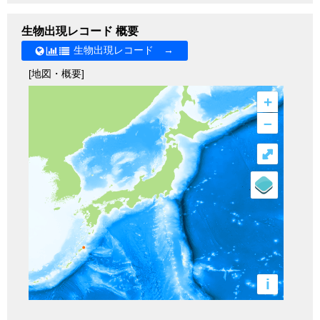
生物出現レコード 概要
生物出現レコード →
[地図・概要]
+
–
⤢
i