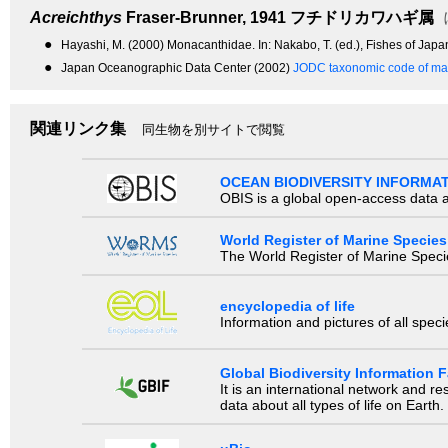
Acreichthys
Fraser-Brunner, 1941
フチドリカワハギ属
●
Hayashi, M. (2000) Monacanthidae. In: Nakabo, T. (ed.), Fishes of Japan
●
Japan Oceanographic Data Center (2002)
JODC taxonomic code of mar
関連リンク集
同生物を別サイトで閲覧
OCEAN BIODIVERSITY INFORMA
OBIS is a global open-access data a
World Register of Marine Species
The World Register of Marine Species
encyclopedia of life
Information and pictures of all spec
Global Biodiversity Information Fa
It is an international network and 
data about all types of life on Earth.