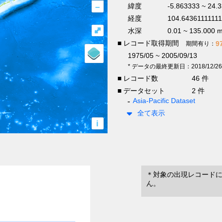
–
緯度
-5.863333 ~ 24.
経度
104.64361111111
⤢
水深
0.01 ~ 135.000 
■ レコード取得期間
9
期間有り：
1975/05 ~ 2005/09/13
* データの最終更新日：2018/12/26
■ レコード数
46 件
■ データセット
2 件
Asia-Pacific Dataset
全て表示
i
＊対象の出現レコード
ん。