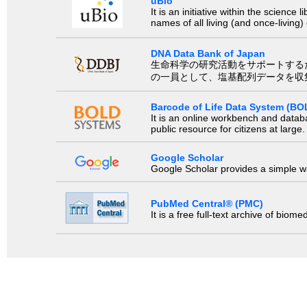
uBio
It is an initiative within the scienc
names of all living (and once-living
DNA Data Bank of Japan
生命科学の研究活動をサポートするために、国際塩基
の一員として、塩基配列データを収
Barcode of Life Data System (BO
It is an online workbench and datab
public resource for citizens at large.
Google Scholar
Google Scholar provides a simple way
PubMed Central® (PMC)
It is a free full-text archive of biom