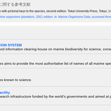
に関する参考文献
 with pictorial keys to the species, second edition. Tokai University Press, Tokyo,
ine organisms (plankton). 2001 edition.
In: Marine Organisms Data, accessed throu
TION SYSTEM
nd information clearing-house on marine biodiversity for science, con
 aims to provide the most authoritative list of names of all marine spec
ies known to science.
cility
research infrastructure funded by the world’s governments and aimed a