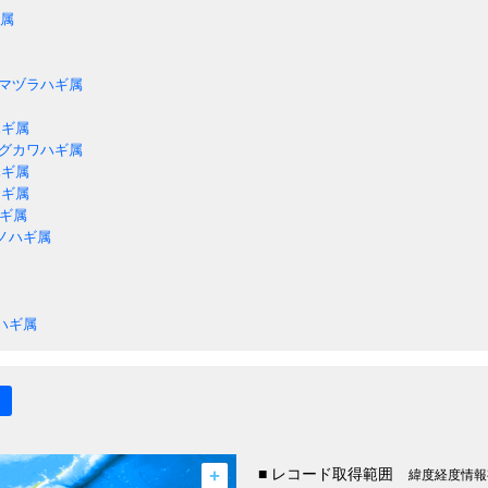
属
マヅラハギ属
ギ属
グカワハギ属
ギ属
ギ属
ギ属
ノハギ属
ハギ属
+
■ レコード取得範囲
緯度経度情報