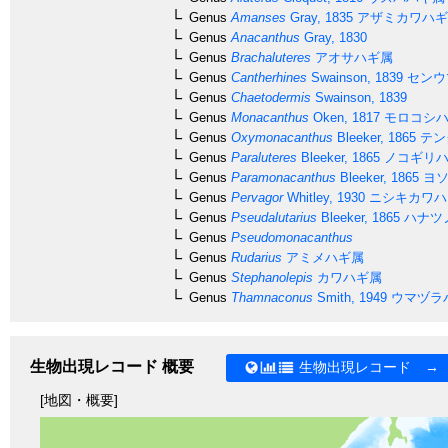
Genus
Amanses
Gray, 1835
アザミカワハギ
Genus
Anacanthus
Gray, 1830
Genus
Brachaluteres
アオサハギ属
Genus
Cantherhines
Swainson, 1839
センウ
Genus
Chaetodermis
Swainson, 1839
Genus
Monacanthus
Oken, 1817
モロコシハ
Genus
Oxymonacanthus
Bleeker, 1865
テン
Genus
Paraluteres
Bleeker, 1865
ノコギリハ
Genus
Paramonacanthus
Bleeker, 1865
ヨソ
Genus
Pervagor
Whitley, 1930
ニシキカワハ
Genus
Pseudalutarius
Bleeker, 1865
ハナツ
Genus
Pseudomonacanthus
Genus
Rudarius
アミメハギ属
Genus
Stephanolepis
カワハギ属
Genus
Thamnaconus
Smith, 1949
ウマヅラ
生物出現レコード 概要
生物出現レコード →
[地図・概要]