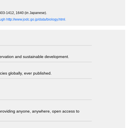
 1403-1412, 1640 (in Japanese).
gh http://www.jodc.go.jp/data/biology.html.
servation and sustainable development.
ies globally, ever published.
t providing anyone, anywhere, open access to