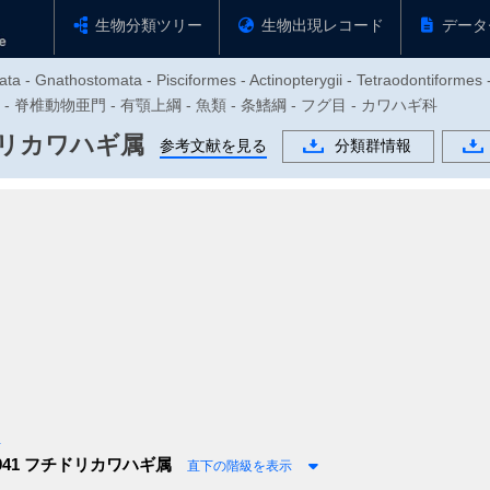
生物分類ツリー
生物出現レコード
データ
ata - Gnathostomata - Pisciformes - Actinopterygii - Tetraodontiforme
物門 - 脊椎動物亜門 - 有顎上綱 - 魚類 - 条鰭綱 - フグ目 - カワハギ科
リカワハギ属
参考文献を見る
分類群情報
科
941
フチドリカワハギ属
直下の階級を表示