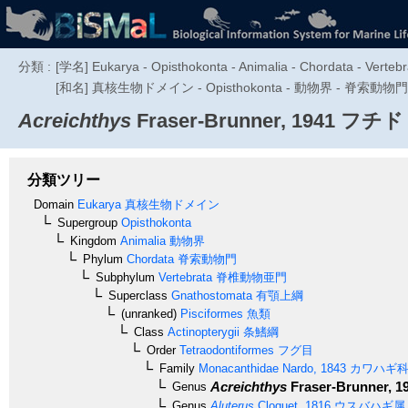
分類 :
[学名] Eukarya - Opisthokonta - Animalia - Chordata - Vertebr
[和名] 真核生物ドメイン - Opisthokonta - 動物界 - 脊索動
Acreichthys
Fraser-Brunner, 1941
フチド
分類ツリー
Domain
Eukarya
真核生物ドメイン
Supergroup
Opisthokonta
Kingdom
Animalia
動物界
Phylum
Chordata
脊索動物門
Subphylum
Vertebrata
脊椎動物亜門
Superclass
Gnathostomata
有顎上綱
(unranked)
Pisciformes
魚類
Class
Actinopterygii
条鰭綱
Order
Tetraodontiformes
フグ目
Family
Monacanthidae
Nardo, 1843
カワハギ
Acreichthys
Fraser-Brunner, 1
Genus
Genus
Aluterus
Cloquet, 1816
ウスバハギ属