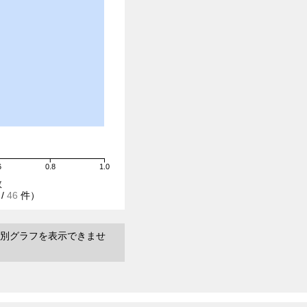
6
0.8
1.0
数
/
46
件）
別グラフを表示できませ