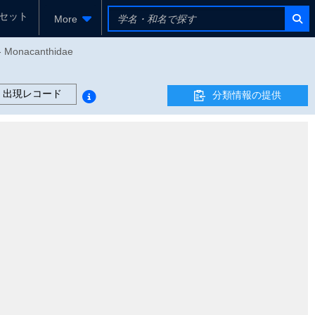
セット
More
s - Monacanthidae
出現レコード
分類情報の提供