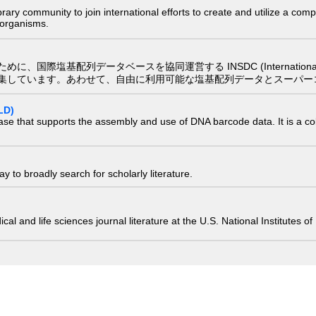
e library community to join international efforts to create and utilize a 
) organisms.
配列データベースを協同運営する INSDC (International Nucleotide
集しています。あわせて、自由に利用可能な塩基配列データとスーパー
LD)
ase that supports the assembly and use of DNA barcode data. It is a col
 to broadly search for scholarly literature.
edical and life sciences journal literature at the U.S. National Institutes