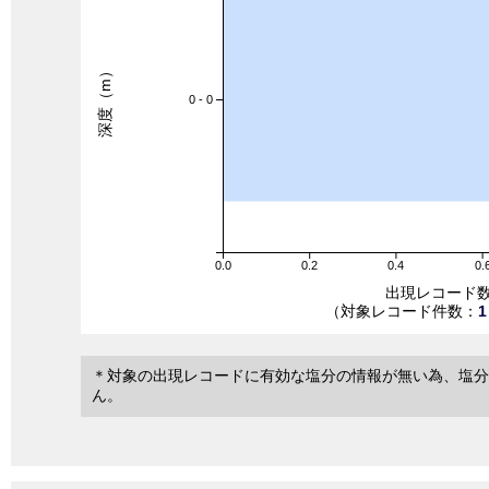
深度（m）
0 - 0
0.0
0.2
0.4
0.
出現レコード
（対象レコード件数：
1
＊対象の出現レコードに有効な塩分の情報が無い為、塩分
ん。