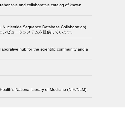
comprehensive and collaborative catalog of known
 Sequence Database Collaboration)
コンピュータシステムを提供しています。
laborative hub for the scientific community and a
 of Health's National Library of Medicine (NIH/NLM).