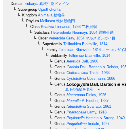
Domain
Eukarya
真核生物ドメイン
Supergroup
Opisthokonta
Kingdom
Animalia
動物界
Phylum
Mollusca
軟体動物門
Class
Bivalvia
Linnaeus, 1758
二枚貝綱
Subclass
Heterodonta
Neumayr, 1884
異歯亜綱
Order
Veneroida
Gray, 1854
マルスダレガイ目
Superfamily
Tellinoidea
Blainville, 1814
Family
Tellinidae
Blainville, 1814
ニッコウガイ科
Subfamily
Tellininae
Blainville, 1814
Genus
Aeretica
Dall, 1900
Genus
Cadella
Dall, Bartsch & Rehder, 1938
Genus
Clathrotellina
Thiele, 1934
Genus
Cyclotellina
Cossmann, 1886
Loxoglypta
Dall, Bartsch & Reh
Genus
直下の階級を表示
Genus
Macomona
Finlay, 1926
Genus
Moerella
P. Fischer, 1887
Genus
Nitidotellina
Scarlato, 1961
Genus
Pharaonella
Lamy, 1918
Genus
Phyllodella
Hertlein & Strong, 1949
Genus
Pinguitellina
Iredale, 1927