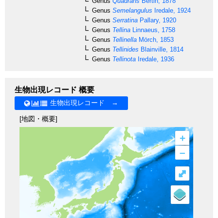
Genus
Quadrans
Bertin, 1878
Genus
Semelangulus
Iredale, 1924
Genus
Serratina
Pallary, 1920
Genus
Tellina
Linnaeus, 1758
Genus
Tellinella
Mörch, 1853
Genus
Tellinides
Blainville, 1814
Genus
Tellinota
Iredale, 1936
生物出現レコード 概要
生物出現レコード →
[地図・概要]
+
–
⤢