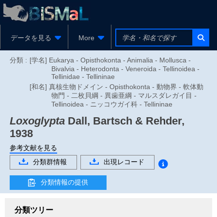
データを見る
More
分類 :
[学名] Eukarya - Opisthokonta - Animalia - Mollusca -
Bivalvia - Heterodonta - Veneroida - Tellinoidea -
Tellinidae - Tellininae
[和名] 真核生物ドメイン - Opisthokonta - 動物界 - 軟体動
物門 - 二枚貝綱 - 異歯亜綱 - マルスダレガイ目 -
Tellinoidea - ニッコウガイ科 - Tellininae
Loxoglypta
Dall, Bartsch & Rehder,
1938
参考文献を見る
分類群情報
出現レコード
分類情報の提供
分類ツリー