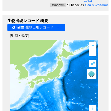
1981)
synonym
Subspecies
Gari pulcherrima k
生物出現レコード 概要
生物出現レコード →
[地図・概要]
+
–
⤢
i