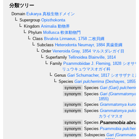
分類ツリー
Domain
Eukarya
真核生物ドメイン
Supergroup
Opisthokonta
Kingdom
Animalia
動物界
Phylum
Mollusca
軟体動物門
Class
Bivalvia
Linnaeus, 1758
二枚貝綱
Subclass
Heterodonta
Neumayr, 1884
異歯亜綱
Order
Veneroida
Gray, 1854
マルスダレガイ目
Superfamily
Tellinoidea
Blainville, 1814
Family
Psammobiidae
J. Fleming, 1828
シオサザ
リュウキュウマスオガイ科
Genus
Gari
Schumacher, 1817
シオサザナミ属
Species
Gari pulcherrima
(Deshayes, 1855)
synonym
Species
Gari (Gari) pulcherrim
synonym
Species
Gari (Grammatomya) 
1855)
synonym
Species
Grammatomya kuroda
synonym
Species
Grammatomya pulche
カライマスオ
Psammobia abrup
synonym
Species
synonym
Species
Psammobia pulcherr
synonym
Subspecies
Gari (Grammatomya