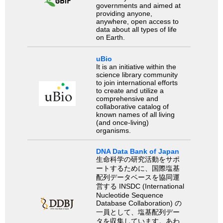
governments and aimed at
providing anyone,
anywhere, open access to
data about all types of life
on Earth.
uBio
It is an initiative within the
science library community
to join international efforts
to create and utilize a
comprehensive and
collaborative catalog of
known names of all living
(and once-living)
organisms.
DNA Data Bank of Japan
生命科学の研究活動をサポ
ートするために、国際塩基
配列データベースを協同運
営する INSDC (International
Nucleotide Sequence
Database Collaboration) の
一員として、塩基配列デー
タを収集しています。あわ