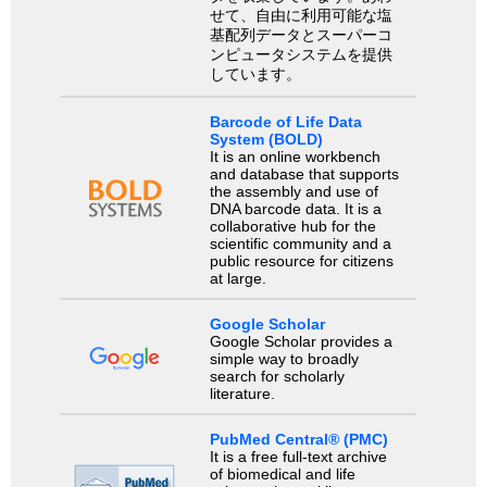
せて、自由に利用可能な塩
基配列データとスーパーコ
ンピュータシステムを提供
しています。
Barcode of Life Data
System (BOLD)
It is an online workbench
and database that supports
the assembly and use of
DNA barcode data. It is a
collaborative hub for the
scientific community and a
public resource for citizens
at large.
Google Scholar
Google Scholar provides a
simple way to broadly
search for scholarly
literature.
PubMed Central® (PMC)
It is a free full-text archive
of biomedical and life