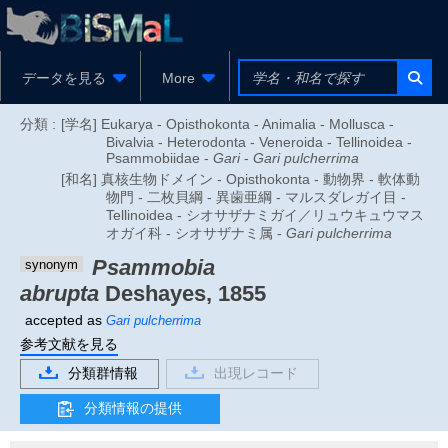
データを見る
More
分類 :
[学名] Eukarya - Opisthokonta - Animalia - Mollusca -
Bivalvia - Heterodonta - Veneroida - Tellinoidea -
Psammobiidae -
Gari
-
Gari pulcherrima
[和名] 真核生物ドメイン - Opisthokonta - 動物界 - 軟体動
物門 - 二枚貝綱 - 異歯亜綱 - マルスダレガイ目 -
Tellinoidea - シオサザナミガイ／リュウキュウマス
オガイ科 - シオサザナミ属 -
Gari pulcherrima
Psammobia
synonym
abrupta
Deshayes, 1855
accepted as
Gari pulcherrima
参考文献を見る
分類群情報
出現レコード
分類情報の提供