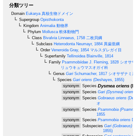
分類ツリー
Domain
Eukarya
真核生物ドメイン
Supergroup
Opisthokonta
Kingdom
Animalia
動物界
Phylum
Mollusca
軟体動物門
Class
Bivalvia
Linnaeus, 1758
二枚貝綱
Subclass
Heterodonta
Neumayr, 1884
異歯亜綱
Order
Veneroida
Gray, 1854
マルスダレガイ目
Superfamily
Tellinoidea
Blainville, 1814
Family
Psammobiidae
J. Fleming, 1828
シオサザ
リュウキュウマスオガイ科
Genus
Gari
Schumacher, 1817
シオサザナミ属
Species
Gari oriens
(Deshayes, 1855)
Dysmea oriens
(D
synonym
Species
synonym
Species
Gari (Dysmea) oriens
synonym
Species
Gobraeus oriens
(Des
オ
synonym
Species
Psammobia (Psammoc
1855
synonym
Species
Psammobia oriens
De
synonym
Subspecies
Gari (Gobraeus) ca
1855)