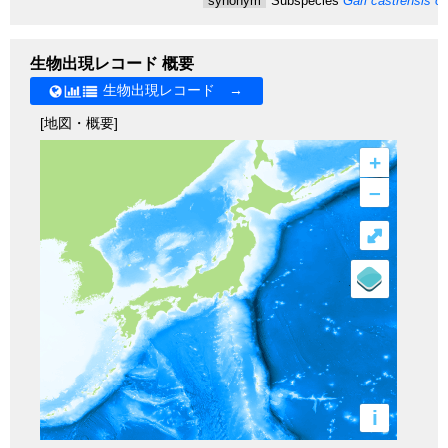
synonym
Subspecies
Gari castrensis or
生物出現レコード 概要
生物出現レコード →
[地図・概要]
+
–
⤢
i