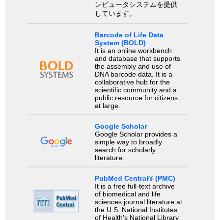
ンピュータシステムを提供
しています。
Barcode of Life Data
System (BOLD)
It is an online workbench
and database that supports
the assembly and use of
DNA barcode data. It is a
collaborative hub for the
scientific community and a
public resource for citizens
at large.
Google Scholar
Google Scholar provides a
simple way to broadly
search for scholarly
literature.
PubMed Central® (PMC)
It is a free full-text archive
of biomedical and life
sciences journal literature at
the U.S. National Institutes
of Health's National Library