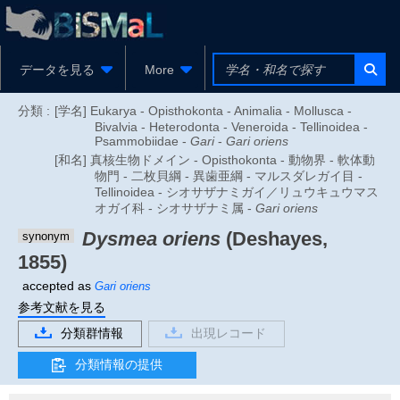
データを見る
More
分類 :
[学名] Eukarya - Opisthokonta - Animalia - Mollusca -
Bivalvia - Heterodonta - Veneroida - Tellinoidea -
Psammobiidae -
Gari
-
Gari oriens
[和名] 真核生物ドメイン - Opisthokonta - 動物界 - 軟体動
物門 - 二枚貝綱 - 異歯亜綱 - マルスダレガイ目 -
Tellinoidea - シオサザナミガイ／リュウキュウマス
オガイ科 - シオサザナミ属 -
Gari oriens
Dysmea oriens
(Deshayes,
synonym
1855)
accepted as
Gari oriens
参考文献を見る
分類群情報
出現レコード
分類情報の提供