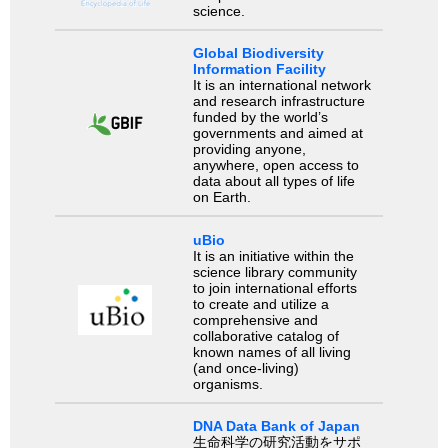
science.
Global Biodiversity
Information Facility
It is an international network
and research infrastructure
funded by the world’s
governments and aimed at
providing anyone,
anywhere, open access to
data about all types of life
on Earth.
uBio
It is an initiative within the
science library community
to join international efforts
to create and utilize a
comprehensive and
collaborative catalog of
known names of all living
(and once-living)
organisms.
DNA Data Bank of Japan
生命科学の研究活動をサポ