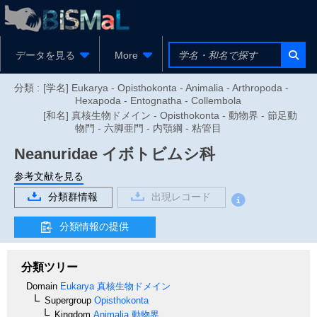
データを見る
More
分類 :
[学名] Eukarya - Opisthokonta - Animalia - Arthropoda -
Hexapoda - Entognatha - Collembola
[和名] 真核生物ドメイン - Opisthokonta - 動物界 - 節足動
物門 - 六脚亜門 - 内顎綱 - 粘管目
Neanuridae
イボトビムシ科
参考文献を見る
分類群情報
出現レコード
分類情報の提供
分類ツリー
Domain
Eukarya
真核生物ドメイン
Supergroup
Opisthokonta
Kingdom
Animalia
動物界