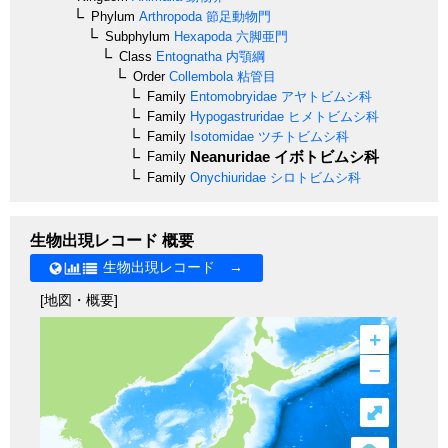
Phylum
Arthropoda
節足動物門
Subphylum
Hexapoda
六脚亜門
Class
Entognatha
内顎綱
Order
Collembola
粘管目
Family
Entomobryidae
アヤトビムシ科
Family
Hypogastruridae
ヒメトビムシ科
Family
Isotomidae
ツチトビムシ科
Neanuridae
イボトビムシ科
Family
Family
Onychiuridae
シロトビムシ科
生物出現レコード 概要
生物出現レコード →
[地図・概要]
+
–
⤢