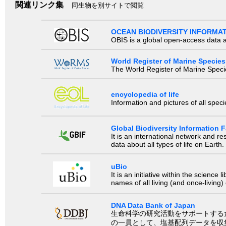
関連リンク集
同生物を別サイトで閲覧
OCEAN BIODIVERSITY INFORMA
OBIS is a global open-access data a
World Register of Marine Species
The World Register of Marine Species
encyclopedia of life
Information and pictures of all spec
Global Biodiversity Information Fa
It is an international network and 
data about all types of life on Earth.
uBio
It is an initiative within the scienc
names of all living (and once-living
DNA Data Bank of Japan
生命科学の研究活動をサポートするために、国際塩基
の一員として、塩基配列データを収