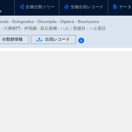
生物分類ツリー
生物出現レコード
データ
oda - Ectognatha - Dicondylia - Diptera - Brachycera
物門 - 六脚亜門 - 外顎綱 - 双丘亜綱 - ハエ／双翅目 - ハエ亜目
分類群情報
出現レコード