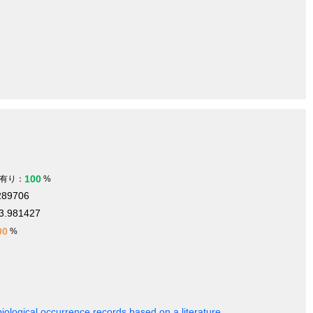
100
有り：
%
289706
3.981427
00
%
iological occurrence records based on a literature