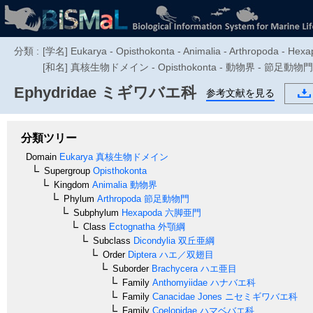
分類 :
[学名] Eukarya - Opisthokonta - Animalia - Arthropoda - Hexap
[和名] 真核生物ドメイン - Opisthokonta - 動物界 - 節足動
Ephydridae
ミギワバエ科
参考文献を見る
分類ツリー
Domain
Eukarya
真核生物ドメイン
Supergroup
Opisthokonta
Kingdom
Animalia
動物界
Phylum
Arthropoda
節足動物門
Subphylum
Hexapoda
六脚亜門
Class
Ectognatha
外顎綱
Subclass
Dicondylia
双丘亜綱
Order
Diptera
ハエ／双翅目
Suborder
Brachycera
ハエ亜目
Family
Anthomyiidae
ハナバエ科
Family
Canacidae
Jones
ニセミギワバエ科
Family
Coelopidae
ハマベバエ科