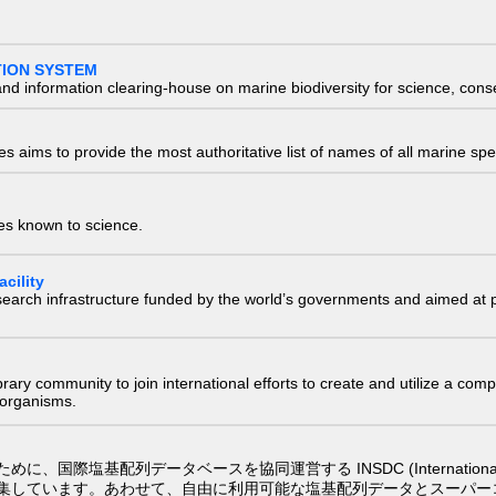
TION SYSTEM
nd information clearing-house on marine biodiversity for science, con
 aims to provide the most authoritative list of names of all marine spec
ies known to science.
cility
research infrastructure funded by the world’s governments and aimed a
e library community to join international efforts to create and utilize a 
) organisms.
配列データベースを協同運営する INSDC (International Nucleotide
集しています。あわせて、自由に利用可能な塩基配列データとスーパー