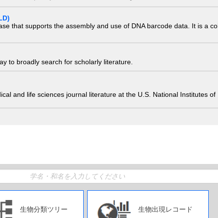
LD)
ase that supports the assembly and use of DNA barcode data. It is a col
 to broadly search for scholarly literature.
edical and life sciences journal literature at the U.S. National Institutes
生物分類ツリー
生物出現レコード