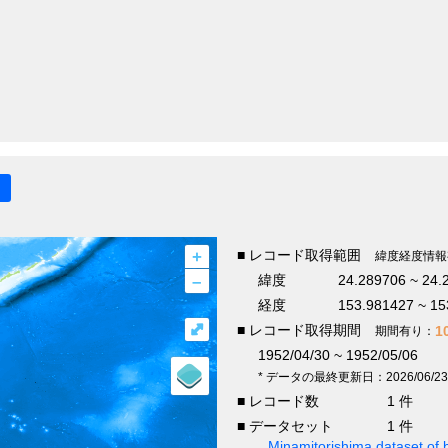
+
■ レコード取得範囲
緯度経度情報
–
緯度
24.289706 ~ 24.
経度
153.981427 ~ 15
⤢
■ レコード取得期間
1
期間有り：
1952/04/30 ~ 1952/05/06
* データの最終更新日：2026/06/23
■ レコード数
1 件
■ データセット
1 件
Minamitorishima dataset of b