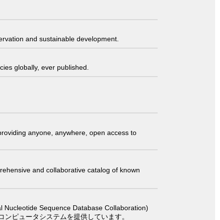
servation and sustainable development.
ies globally, ever published.
t providing anyone, anywhere, open access to
comprehensive and collaborative catalog of known
 Sequence Database Collaboration)
コンピュータシステムを提供しています。