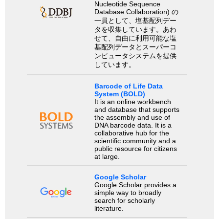
Nucleotide Sequence
Database Collaboration) の
一員として、塩基配列デー
タを収集しています。あわ
せて、自由に利用可能な塩
基配列データとスーパーコ
ンピュータシステムを提供
しています。
Barcode of Life Data
System (BOLD)
It is an online workbench
and database that supports
the assembly and use of
DNA barcode data. It is a
collaborative hub for the
scientific community and a
public resource for citizens
at large.
Google Scholar
Google Scholar provides a
simple way to broadly
search for scholarly
literature.