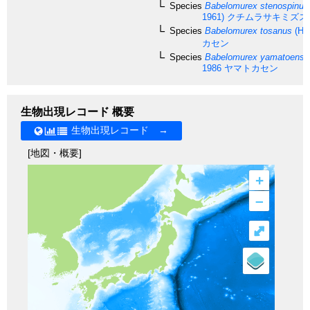
Species
Babelomurex stenospinus
1961)
クチムラサキミズス
Species
Babelomurex tosanus
(Hir
カセン
Species
Babelomurex yamatoensi
1986
ヤマトカセン
生物出現レコード 概要
生物出現レコード →
[地図・概要]
+
–
⤢