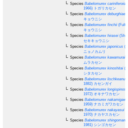
Species
Babelomurex cariniferoide
1966)
トガリカセン
Species
Babelomurex deburghiae
(
キョウニシ
Species
Babelomurex finchii
(Fulto
キョウニシ
Species
Babelomurex hirasei
(Shik
セキキョウニシ
Species
Babelomurex japonicus
(D
ニョノカムリ
Species
Babelomurex kawamurai
(
ムラカセン
Species
Babelomurex kinoshitai
(F
シタカセン
Species
Babelomurex lischkeanus
1882)
カセンガイ
Species
Babelomurex longispinos
1972)
オキナワカセン
Species
Babelomurex nakamigawa
1959)
ナカミガワカセン
Species
Babelomurex nakayasui
(
1970)
ナカヤスカセン
Species
Babelomurex shingomaru
1981)
シンゴカセン