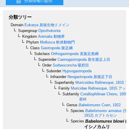
分類情報の提供
分類ツリー
Domain
Eukarya
真核生物ドメイン
Supergroup
Opisthokonta
Kingdom
Animalia
動物界
Phylum
Mollusca
軟体動物門
Class
Gastropoda
腹足綱
Subclass
Orthogastropoda
直腹足亜綱
Superorder
Caenogastropoda
新生腹足上目
Order
Sorbeoconcha
吸腔目
Suborder
Hypsogastropoda
Infraorder
Neogastropoda
新腹足下目
Superfamily
Muricoidea
Rafinesque, 1815
ア
Family
Muricidae
Rafinesque, 1815
アッキ
Subfamily
Coralliophilinae
Chenu, 1859
亜科
Genus
Babelomurex
Coen, 1922
Species
Babelomurex armatus
(Sow
1912)
カブトカセン
Babelomurex blowi
(L
Species
イシノカムリ