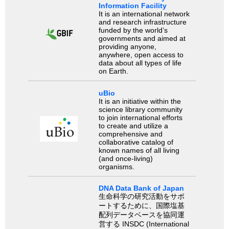
Information Facility
It is an international network
and research infrastructure
funded by the world’s
governments and aimed at
providing anyone,
anywhere, open access to
data about all types of life
on Earth.
uBio
It is an initiative within the
science library community
to join international efforts
to create and utilize a
comprehensive and
collaborative catalog of
known names of all living
(and once-living)
organisms.
DNA Data Bank of Japan
生命科学の研究活動をサポ
ートするために、国際塩基
配列データベースを協同運
営する INSDC (International