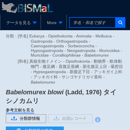
データを見る
More
分類 :
[学名] Eukarya - Opisthokonta - Animalia - Mollusca -
Gastropoda - Orthogastropoda -
Caenogastropoda - Sorbeoconcha -
Hypsogastropoda - Neogastropoda - Muricoidea -
Muricidae - Coralliophilinae -
Babelomurex
[和名] 真核生物ドメイン - Opisthokonta - 動物界 - 軟体動
物門 - 腹足綱 - 直腹足亜綱 - 新生腹足上目 - 吸腔目
- Hypsogastropoda - 新腹足下目 - アッキガイ上科
- アッキガイ科 - サンゴヤドリガイ亜科 -
Babelomurex
Babelomurex blowi
(Ladd, 1976)
タイ
シノカムリ
参考文献を見る
分類群情報
出現レコード