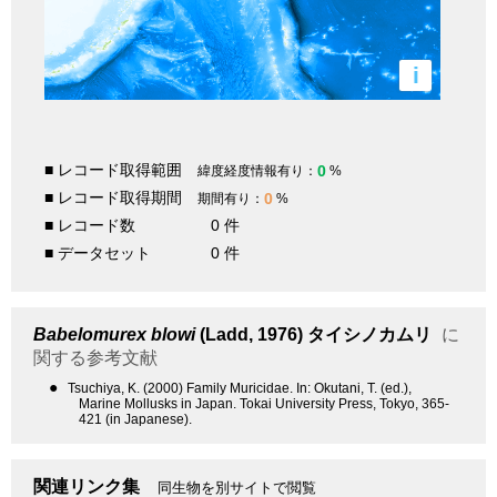
i
■ レコード取得範囲
0
緯度経度情報有り：
%
■ レコード取得期間
0
期間有り：
%
■ レコード数
0 件
■ データセット
0 件
Babelomurex blowi
(Ladd, 1976)
タイシノカムリ
に
関する参考文献
●
Tsuchiya, K. (2000) Family Muricidae. In: Okutani, T. (ed.),
Marine Mollusks in Japan. Tokai University Press, Tokyo, 365-
421 (in Japanese).
関連リンク集
同生物を別サイトで閲覧