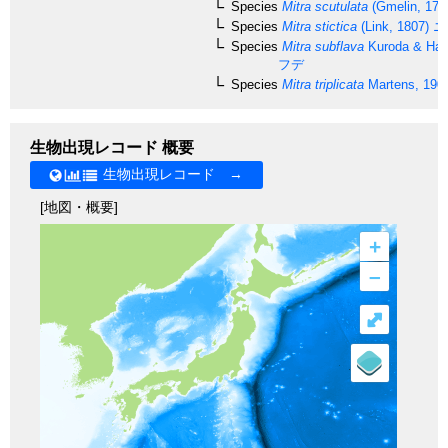
Species
Mitra scutulata
(Gmelin, 179
Species
Mitra stictica
(Link, 1807)
ニ
Species
Mitra subflava
Kuroda & Hab
フデ
Species
Mitra triplicata
Martens, 190
生物出現レコード 概要
生物出現レコード →
[地図・概要]
+
–
⤢