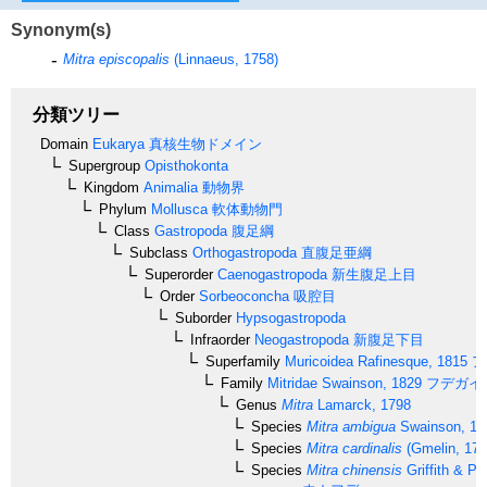
Synonym(s)
Mitra episcopalis
(Linnaeus, 1758)
分類ツリー
Domain
Eukarya
真核生物ドメイン
Supergroup
Opisthokonta
Kingdom
Animalia
動物界
Phylum
Mollusca
軟体動物門
Class
Gastropoda
腹足綱
Subclass
Orthogastropoda
直腹足亜綱
Superorder
Caenogastropoda
新生腹足上目
Order
Sorbeoconcha
吸腔目
Suborder
Hypsogastropoda
Infraorder
Neogastropoda
新腹足下目
Superfamily
Muricoidea
Rafinesque, 1815
ア
Family
Mitridae
Swainson, 1829
フデガイ
Genus
Mitra
Lamarck, 1798
Species
Mitra ambigua
Swainson, 18
Species
Mitra cardinalis
(Gmelin, 179
Species
Mitra chinensis
Griffith & Pi