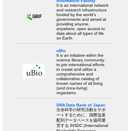
Information Facility
It is an international network
and research infrastructure
funded by the world’s
governments and aimed at
providing anyone,
anywhere, open access to
data about all types of life
on Earth.
uBio
It is an initiative within the
science library community
to join international efforts
to create and utilize a
comprehensive and
collaborative catalog of
known names of all living
(and once-living)
organisms.
DNA Data Bank of Japan
生命科学の研究活動をサポ
ートするために、国際塩基
配列データベースを協同運
営する INSDC (International
Nucleotide Sequence