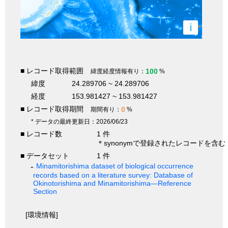
i
■ レコード取得範囲
100
緯度経度情報有り：
%
緯度
24.289706 ~ 24.289706
経度
153.981427 ~ 153.981427
■ レコード取得期間
0
期間有り：
%
* データの最終更新日：2026/06/23
■ レコード数
1 件
＊synonymで登録されたレコードを含む
■ データセット
1 件
Minamitorishima dataset of biological occurrence
records based on a literature survey: Database of
Okinotorishima and Minamitorishima—Reference
Section
[環境情報]