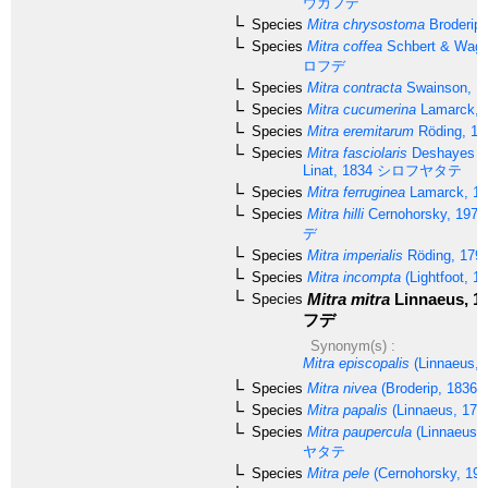
ウカフデ
Species
Mitra chrysostoma
Broderip,
Species
Mitra coffea
Schbert & Wagn
ロフデ
Species
Mitra contracta
Swainson, 1
Species
Mitra cucumerina
Lamarck, 
Species
Mitra eremitarum
Röding, 17
Species
Mitra fasciolaris
Deshayes in
Linat, 1834
シロフヤタテ
Species
Mitra ferruginea
Lamarck, 18
Species
Mitra hilli
Cernohorsky, 1975
デ
Species
Mitra imperialis
Röding, 179
Species
Mitra incompta
(Lightfoot, 1
Mitra mitra
Linnaeus, 1
Species
フデ
Synonym(s) :
Mitra episcopalis
(Linnaeus, 
Species
Mitra nivea
(Broderip, 1836)
Species
Mitra papalis
(Linnaeus, 175
Species
Mitra paupercula
(Linnaeus, 
ヤタテ
Species
Mitra pele
(Cernohorsky, 197