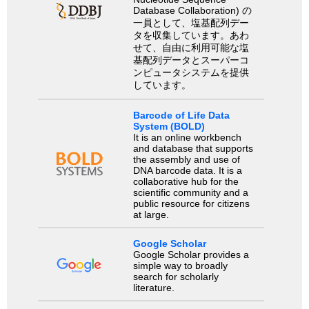
Database Collaboration) の
一員として、塩基配列デー
タを収集しています。あわ
せて、自由に利用可能な塩
基配列データとスーパーコ
ンピュータシステムを提供
しています。
Barcode of Life Data
System (BOLD)
It is an online workbench
and database that supports
the assembly and use of
DNA barcode data. It is a
collaborative hub for the
scientific community and a
public resource for citizens
at large.
Google Scholar
Google Scholar provides a
simple way to broadly
search for scholarly
literature.