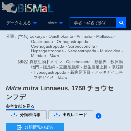
データを見る
More
分類 :
[学名] Eukarya - Opisthokonta - Animalia - Mollusca -
Gastropoda - Orthogastropoda -
Caenogastropoda - Sorbeoconcha -
Hypsogastropoda - Neogastropoda - Muricoidea -
Mitridae -
Mitra
[和名] 真核生物ドメイン - Opisthokonta - 動物界 - 軟体動
物門 - 腹足綱 - 直腹足亜綱 - 新生腹足上目 - 吸腔目
- Hypsogastropoda - 新腹足下目 - アッキガイ上科
- フデガイ科 -
Mitra
Mitra mitra
Linnaeus, 1758
チョウセ
ンフデ
参考文献を見る
分類群情報
出現レコード
分類情報の提供