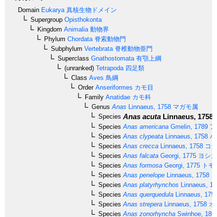
Domain
Eukarya
真核生物ドメイン
Supergroup
Opisthokonta
Kingdom
Animalia
動物界
Phylum
Chordata
脊索動物門
Subphylum
Vertebrata
脊椎動物亜門
Superclass
Gnathostomata
有顎上綱
(unranked)
Tetrapoda
四足類
Class
Aves
鳥綱
Order
Anseriformes
カモ目
Family
Anatidae
カモ科
Genus
Anas
Linnaeus, 1758
マガモ属
Anas acuta
Linnaeus, 1758
Species
Species
Anas americana
Gmelin, 1789
ア
Species
Anas clypeata
Linnaeus, 1758
ハ
Species
Anas crecca
Linnaeus, 1758
コガ
Species
Anas falcata
Georgi, 1775
ヨシガ
Species
Anas formosa
Georgi, 1775
トモ
Species
Anas penelope
Linnaeus, 1758
ヒ
Species
Anas platyrhynchos
Linnaeus, 17
Species
Anas querquedula
Linnaeus, 175
Species
Anas strepera
Linnaeus, 1758
オ
Species
Anas zonorhyncha
Swinhoe, 186