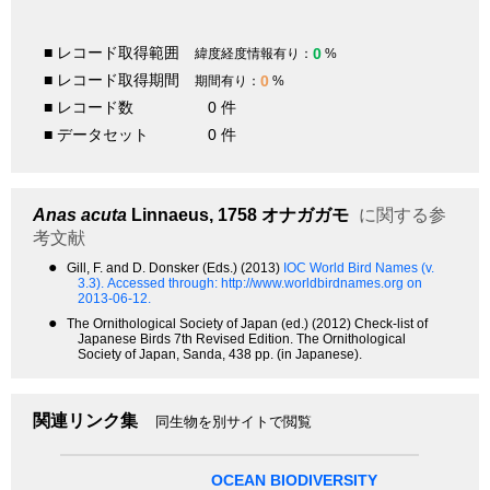
■ レコード取得範囲
0
緯度経度情報有り：
%
■ レコード取得期間
0
期間有り：
%
■ レコード数
0 件
■ データセット
0 件
Anas acuta
Linnaeus, 1758
オナガガモ
に関する参
考文献
●
Gill, F. and D. Donsker (Eds.) (2013)
IOC World Bird Names (v.
3.3).
Accessed through: http://www.worldbirdnames.org on
2013-06-12.
●
The Ornithological Society of Japan (ed.) (2012) Check-list of
Japanese Birds 7th Revised Edition. The Ornithological
Society of Japan, Sanda, 438 pp. (in Japanese).
関連リンク集
同生物を別サイトで閲覧
OCEAN BIODIVERSITY