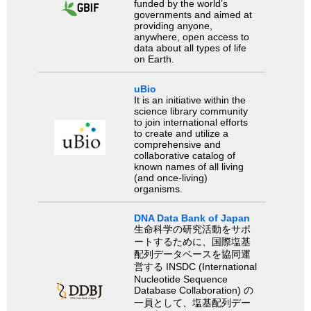
funded by the world’s
governments and aimed at
providing anyone,
anywhere, open access to
data about all types of life
on Earth.
uBio
It is an initiative within the
science library community
to join international efforts
to create and utilize a
comprehensive and
collaborative catalog of
known names of all living
(and once-living)
organisms.
DNA Data Bank of Japan
生命科学の研究活動をサポ
ートするために、国際塩基
配列データベースを協同運
営する INSDC (International
Nucleotide Sequence
Database Collaboration) の
一員として、塩基配列デー