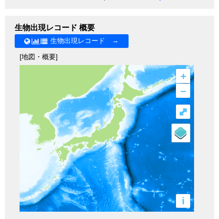
生物出現レコード 概要
生物出現レコード →
[地図・概要]
+
–
⤢
i