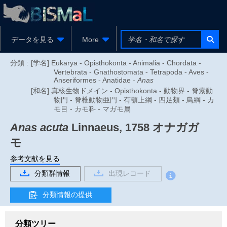
データを見る
More
分類 :
[学名] Eukarya - Opisthokonta - Animalia - Chordata -
Vertebrata - Gnathostomata - Tetrapoda - Aves -
Anseriformes - Anatidae -
Anas
[和名] 真核生物ドメイン - Opisthokonta - 動物界 - 脊索動
物門 - 脊椎動物亜門 - 有顎上綱 - 四足類 - 鳥綱 - カ
モ目 - カモ科 - マガモ属
Anas acuta
Linnaeus, 1758
オナガガ
モ
参考文献を見る
分類群情報
出現レコード
分類情報の提供
分類ツリー