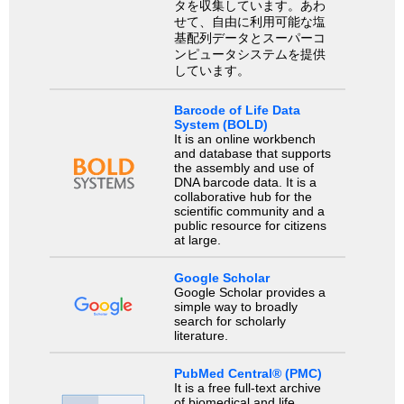
タを収集しています。あわ
せて、自由に利用可能な塩
基配列データとスーパーコ
ンピュータシステムを提供
しています。
Barcode of Life Data
System (BOLD)
It is an online workbench
and database that supports
the assembly and use of
DNA barcode data. It is a
collaborative hub for the
scientific community and a
public resource for citizens
at large.
Google Scholar
Google Scholar provides a
simple way to broadly
search for scholarly
literature.
PubMed Central® (PMC)
It is a free full-text archive
of biomedical and life