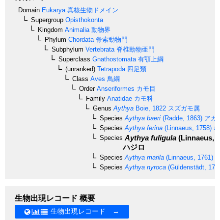
Domain
Eukarya
真核生物ドメイン
Supergroup
Opisthokonta
Kingdom
Animalia
動物界
Phylum
Chordata
脊索動物門
Subphylum
Vertebrata
脊椎動物亜門
Superclass
Gnathostomata
有顎上綱
(unranked)
Tetrapoda
四足類
Class
Aves
鳥綱
Order
Anseriformes
カモ目
Family
Anatidae
カモ科
Genus
Aythya
Boie, 1822
スズガモ属
Species
Aythya baeri
(Radde, 1863)
アカ
Species
Aythya ferina
(Linnaeus, 1758)
ホ
Aythya fuligula
(Linnaeus, 1
Species
ハジロ
Species
Aythya marila
(Linnaeus, 1761)
ス
Species
Aythya nyroca
(Güldenstädt, 177
生物出現レコード 概要
生物出現レコード →