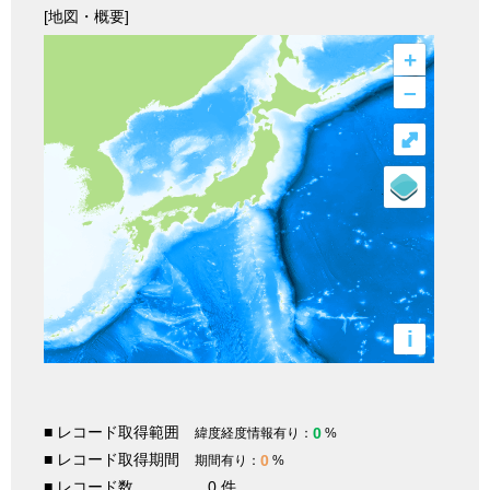
[地図・概要]
+
–
⤢
i
■ レコード取得範囲
0
緯度経度情報有り：
%
■ レコード取得期間
0
期間有り：
%
■ レコード数
0 件