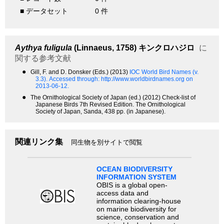
■ データセット
0 件
Aythya fuligula
(Linnaeus, 1758)
キンクロハジロ
に
関する参考文献
●
Gill, F. and D. Donsker (Eds.) (2013)
IOC World Bird Names (v.
3.3).
Accessed through: http://www.worldbirdnames.org on
2013-06-12.
●
The Ornithological Society of Japan (ed.) (2012) Check-list of
Japanese Birds 7th Revised Edition. The Ornithological
Society of Japan, Sanda, 438 pp. (in Japanese).
関連リンク集
同生物を別サイトで閲覧
OCEAN BIODIVERSITY
INFORMATION SYSTEM
OBIS is a global open-
access data and
information clearing-house
on marine biodiversity for
science, conservation and