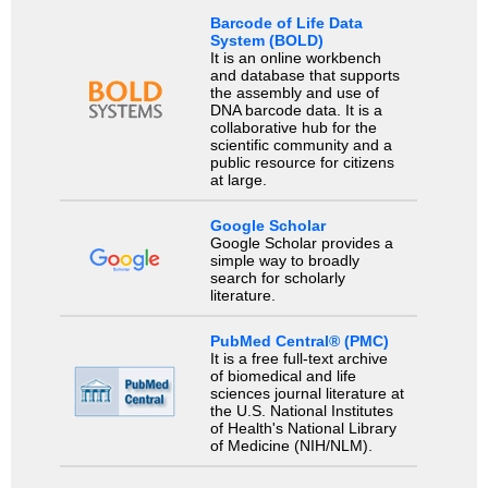
Barcode of Life Data
System (BOLD)
It is an online workbench
and database that supports
the assembly and use of
DNA barcode data. It is a
collaborative hub for the
scientific community and a
public resource for citizens
at large.
Google Scholar
Google Scholar provides a
simple way to broadly
search for scholarly
literature.
PubMed Central® (PMC)
It is a free full-text archive
of biomedical and life
sciences journal literature at
the U.S. National Institutes
of Health's National Library
of Medicine (NIH/NLM).