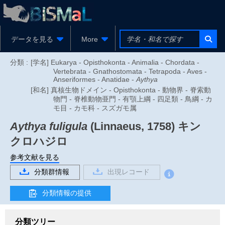
データを見る
More
分類 :
[学名] Eukarya - Opisthokonta - Animalia - Chordata -
Vertebrata - Gnathostomata - Tetrapoda - Aves -
Anseriformes - Anatidae -
Aythya
[和名] 真核生物ドメイン - Opisthokonta - 動物界 - 脊索動
物門 - 脊椎動物亜門 - 有顎上綱 - 四足類 - 鳥綱 - カ
モ目 - カモ科 - スズガモ属
Aythya fuligula
(Linnaeus, 1758)
キン
クロハジロ
参考文献を見る
分類群情報
出現レコード
分類情報の提供
分類ツリー