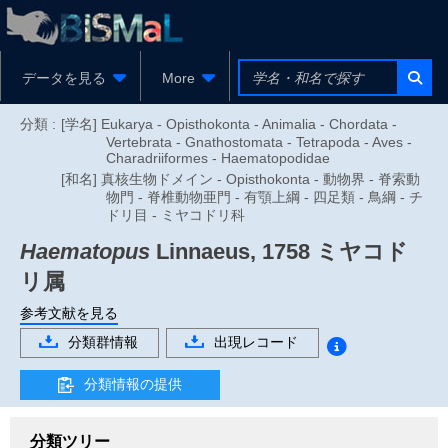
データを見る
More
分類 :
[学名] Eukarya - Opisthokonta - Animalia - Chordata -
Vertebrata - Gnathostomata - Tetrapoda - Aves -
Charadriiformes - Haematopodidae
[和名] 真核生物ドメイン - Opisthokonta - 動物界 - 脊索動
物門 - 脊椎動物亜門 - 有顎上綱 - 四足類 - 鳥綱 - チ
ドリ目 - ミヤコドリ科
Haematopus
Linnaeus, 1758
ミヤコド
リ属
参考文献を見る
分類群情報
出現レコード
分類情報の提供
分類ツリー