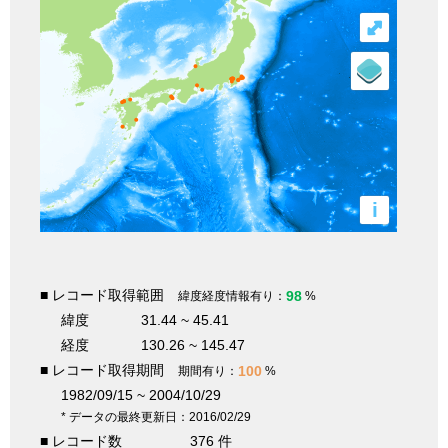
⤢
i
■ レコード取得範囲
98
緯度経度情報有り：
%
緯度
31.44 ~ 45.41
経度
130.26 ~ 145.47
■ レコード取得期間
100
期間有り：
%
1982/09/15 ~ 2004/10/29
* データの最終更新日：2016/02/29
■ レコード数
376 件