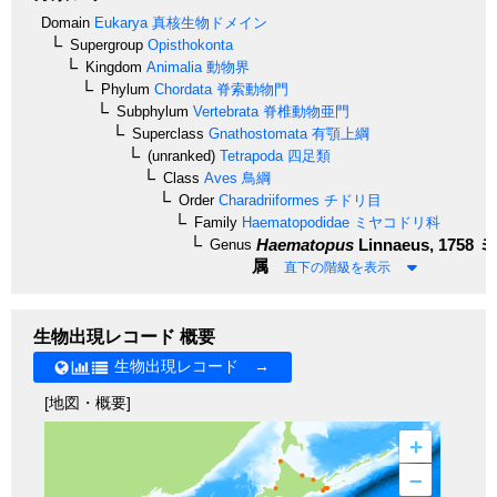
Domain
Eukarya
真核生物ドメイン
Supergroup
Opisthokonta
Kingdom
Animalia
動物界
Phylum
Chordata
脊索動物門
Subphylum
Vertebrata
脊椎動物亜門
Superclass
Gnathostomata
有顎上綱
(unranked)
Tetrapoda
四足類
Class
Aves
鳥綱
Order
Charadriiformes
チドリ目
Family
Haematopodidae
ミヤコドリ科
Haematopus
Linnaeus, 1758
ミ
Genus
属
直下の階級を表示
生物出現レコード 概要
生物出現レコード →
[地図・概要]
+
–