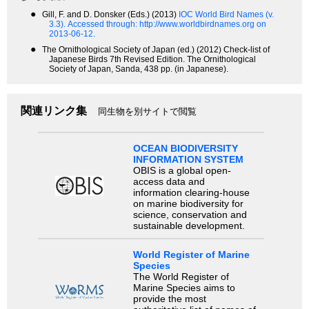
●
Gill, F. and D. Donsker (Eds.) (2013)
IOC World Bird Names (v.
3.3).
Accessed through: http://www.worldbirdnames.org on
2013-06-12.
●
The Ornithological Society of Japan (ed.) (2012) Check-list of
Japanese Birds 7th Revised Edition. The Ornithological
Society of Japan, Sanda, 438 pp. (in Japanese).
関連リンク集
同生物を別サイトで閲覧
OCEAN BIODIVERSITY
INFORMATION SYSTEM
OBIS is a global open-
access data and
information clearing-house
on marine biodiversity for
science, conservation and
sustainable development.
World Register of Marine
Species
The World Register of
Marine Species aims to
provide the most