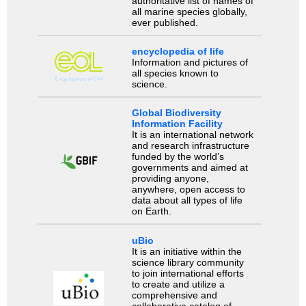
authoritative list of names of
all marine species globally,
ever published.
encyclopedia of life
Information and pictures of
all species known to
science.
Global Biodiversity
Information Facility
It is an international network
and research infrastructure
funded by the world’s
governments and aimed at
providing anyone,
anywhere, open access to
data about all types of life
on Earth.
uBio
It is an initiative within the
science library community
to join international efforts
to create and utilize a
comprehensive and
collaborative catalog of